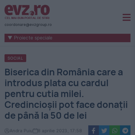
Știri
naționale
coordonare@evzgroup.ro
și
▼ Proiecte speciale
internaționale
|
SOCIAL
România
Biserica din România care a
-
introdus plata cu cardul
Evenimentul
pentru cutia milei.
Zilei
Credincioșii pot face donații
de până la 50 de lei
Andra Puiu
8 aprilie 2023, 17:58