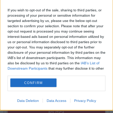
If you wish to opt-out of the sale, sharing to third parties, or
processing of your personal or sensitive information for
targeted advertising by us, please use the below opt-out
SOCIAL
section to confirm your selection. Please note that after your
opt-out request is processed you may continue seeing
Doliu în biserică și în lumea culturală. A murit
interest-based ads based on personal information utilized by
părintele Anghel Dincu, fostul realizator
us or personal information disclosed to third parties prior to
your opt-out. You may separately opt-out of the further
Neptun TV și dirijor de excepție
disclosure of your personal information by third parties on the
IAB’s list of downstream participants. This information may
also be disclosed by us to third parties on the
IAB’s List of
Downstream Participants
that may further disclose it to other
third parties.
CONFIRM
Data Deletion
Data Access
Privacy Policy
POLITICA