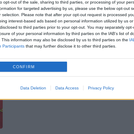
to opt-out of the sale, sharing to third parties, or processing of your per
formation for targeted advertising by us, please use the below opt-out s
duminică, fiind furaţi banii din "Cutia milei" ş
r selection. Please note that after your opt-out request is processed y
din magazinul interior care vindea obiecte
eing interest-based ads based on personal information utilized by us or
disclosed to third parties prior to your opt-out. You may separately opt-
bisericeşti, a...
losure of your personal information by third parties on the IAB’s list of
. This information may also be disclosed by us to third parties on the
IA
Participants
that may further disclose it to other third parties.
CONFIRM
Data Deletion
Data Access
Privacy Policy