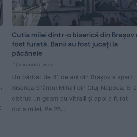
Cutia milei dintr-o biserică din Brașov 
fost furată. Banii au fost jucați la
păcănele
31 AUGUST 2022
Un bărbat de 41 de ani din Braşov a spart
,
Biserica Sfântul Mihail din Cluj-Napoca. El a
distrus un geam cu vitralii şi apoi a furat
t
cutia milei. Pe 26...