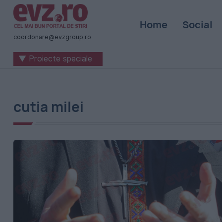
Știri
Home
Social
naționale
coordonare@evzgroup.ro
și
▼ Proiecte speciale
internaționale
|
România
cutia milei
-
Evenimentul
Zilei