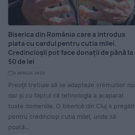
Biserica din România care a introdus
plata cu cardul pentru cutia milei.
Credincioșii pot face donații de până la
50 de lei
8 APRILIE 2023
Preoții trebuie să se adapteze vremurilor noi
dar și cu faptul că tehnologia a acaparat
toate domeniile. O biserică din Cluj a pregăti
pentru credincioși cutia milei, unde să
poată...