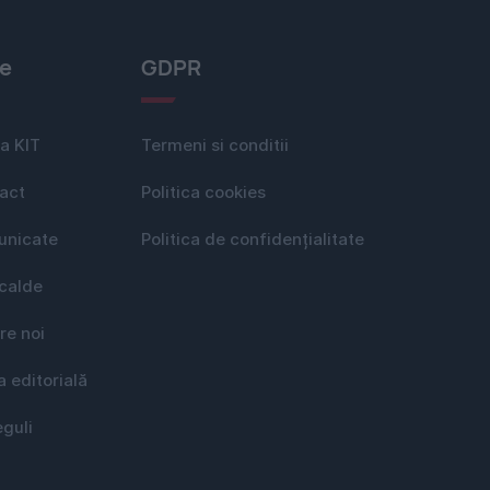
le
GDPR
a KIT
Termeni si conditii
act
Politica cookies
nicate
Politica de confidențialitate
 calde
re noi
a editorială
eguli