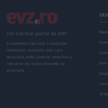
Linkuri utile
Uti
Medi
Cel mai bun portal de stiri!
Cont
Evenimentul Zilei este o publicație
multimedia, dedicată celor care
Comu
apreciază știrile corecte, obiective și
Stiri
relevante din toate domeniile de
activitate
Desp
Cart
10 R