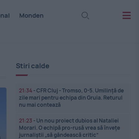
onal
Monden
Stiri calde
21:34
-
CFR Cluj - Tromso, 0-5. Umilință de
zile mari pentru echipa din Gruia. Returul
nu mai contează
21:23
-
Un nou proiect dubios al Nataliei
Morari. O echipă pro-rusă vrea să înveţe
jurnaliştii „să gândească critic”