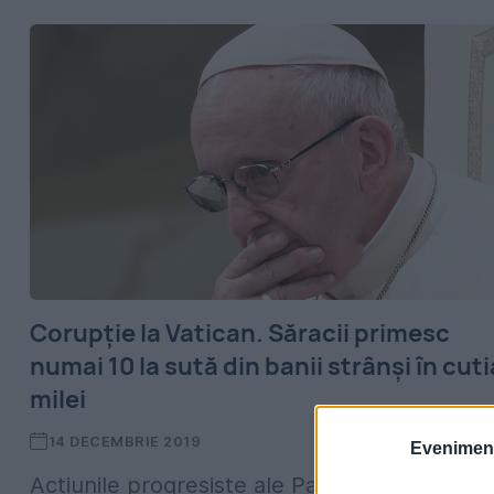
Corupție la Vatican. Săracii primesc
numai 10 la sută din banii strânși în cuti
milei
14 DECEMBRIE 2019
Evenimentu
Acțiunile progresiste ale Papei Francisc n-a