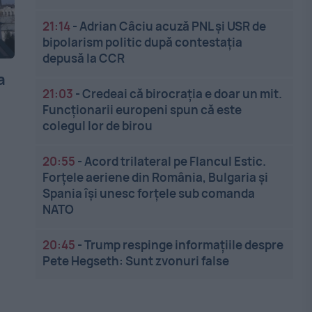
21:14
-
Adrian Câciu acuză PNL și USR de
bipolarism politic după contestația
depusă la CCR
a
21:03
-
Credeai că birocrația e doar un mit.
Funcționarii europeni spun că este
colegul lor de birou
20:55
-
Acord trilateral pe Flancul Estic.
Forțele aeriene din România, Bulgaria și
Spania își unesc forțele sub comanda
NATO
20:45
-
Trump respinge informațiile despre
Pete Hegseth: Sunt zvonuri false