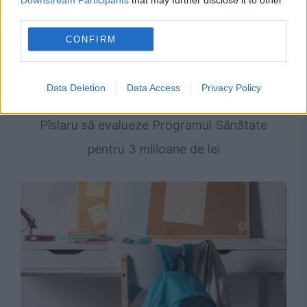
Downstream Participants
that may further disclose it to other
third parties.
CONFIRM
POLITICA
Consultanță pe bani publici sub mandat
Data Deletion
Data Access
Privacy Policy
interimar: Cum a ajuns firma înființată de
Pîslaru să evalueze Programul Sănătate
pentru 3 milioane de lei