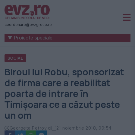
Știri
naționale
coordonare@evzgroup.ro
și
▼ Proiecte speciale
internaționale
|
SOCIAL
România
Biroul lui Robu, sponsorizat
-
de firma care a reabilitat
Evenimentul
poarta de intrare în
Zilei
Timișoara ce a căzut peste
un om
Georgeta Petrovici
21 noiembrie 2018, 09:54