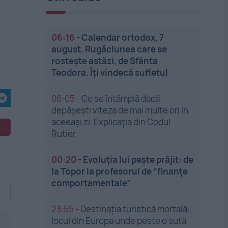
06:16
-
Calendar ortodox, 7
august. Rugăciunea care se
rostește astăzi, de Sfânta
Teodora. Îți vindecă sufletul
06:05
-
Ce se întâmplă dacă
depășești viteza de mai multe ori în
aceeași zi. Explicația din Codul
Rutier
00:20
-
Evoluția lui pește prăjit: de
la Topor la profesorul de ”finanțe
comportamentale”
23:55
-
Destinația turistică mortală:
locul din Europa unde peste o sută