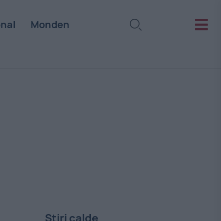
onal
Monden
Stiri calde