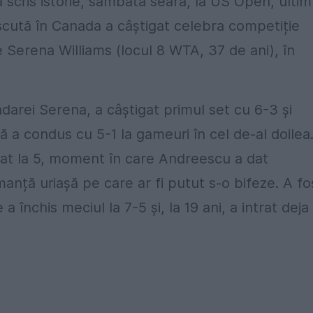
 scris istorie, sâmbătă seara, la US Open, ultim
cută în Canada a câștigat celebra competiție
 Serena Williams (locul 8 WTA, 37 de ani), în
darei Serena, a câștigat primul set cu 6-3 și
 a condus cu 5-1 la gameuri în cel de-al doilea
alat la 5, moment în care Andreescu a dat
anță uriașă pe care ar fi putut s-o bifeze. A fo
închis meciul la 7-5 și, la 19 ani, a intrat deja 