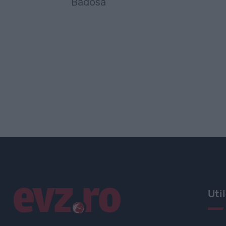
Badosa
Linkuri utile
Uti