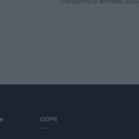
Campionatul Mondial 2026
le
GDPR