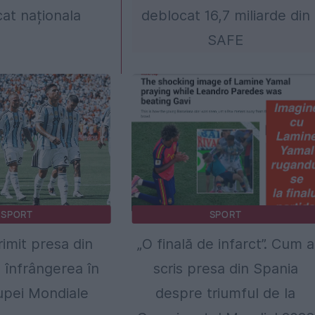
cat naționala
deblocat 16,7 miliarde din
SAFE
SPORT
SPORT
imit presa din
„O finală de infarct”. Cum a
 înfrângerea în
scris presa din Spania
upei Mondiale
despre triumful de la