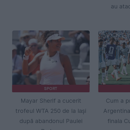
au ata
SPORT
Mayar Sherif a cucerit
Cum a pr
trofeul WTA 250 de la Iași
Argentina
după abandonul Paulei
finala C