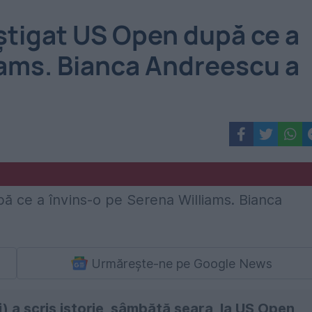
știgat US Open după ce a
iams. Bianca Andreescu a
Urmărește-ne pe Google News
 a scris istorie, sâmbătă seara, la US Open,