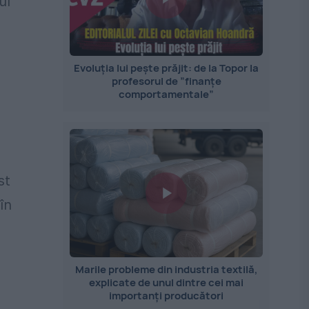
ul
Evoluția lui pește prăjit: de la Topor la
profesorul de ”finanțe
comportamentale”
.
st
în
Marile probleme din industria textilă,
explicate de unul dintre cei mai
importanți producători