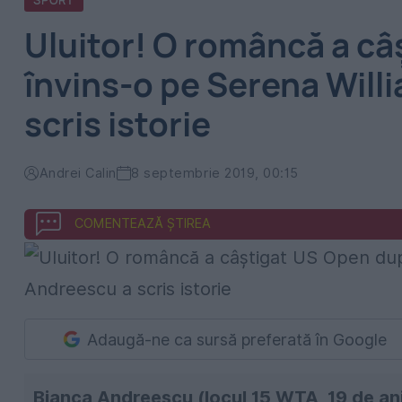
SPORT
Uluitor! O româncă a câ
învins-o pe Serena Will
scris istorie
Andrei Calin
8 septembrie 2019, 00:15
COMENTEAZĂ ȘTIREA
Adaugă-ne ca sursă preferată în Google
Bianca Andreescu (locul 15 WTA, 19 de ani)