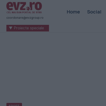
Știri
Home
Social
naționale
coordonare@evzgroup.ro
și
▼ Proiecte speciale
internaționale
|
România
-
Evenimentul
Zilei