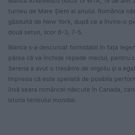
Bianca Andreescu (locul 15 WTA, 19 de ani) a
turneu de Mare Șlem al anului. Românca năs
găzduită de New York, după ce a învins-o pe
două seturi, scor 6-3, 7-5.
Bianca s-a descurcat formidabil în fața legen
părea că va închide repede meciul, pentru că
Serena a avut o tresărire de orgoliu și a eg
impresia că este speriată de posibila perform
însă seara româncei născute în Canada, care a 
istoria tenisului mondial.