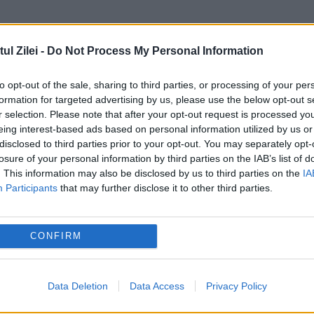
l Zilei -
Do Not Process My Personal Information
to opt-out of the sale, sharing to third parties, or processing of your per
formation for targeted advertising by us, please use the below opt-out s
r selection. Please note that after your opt-out request is processed y
eing interest-based ads based on personal information utilized by us or
duce amendă și permisul suspendat unor categori
disclosed to third parties prior to your opt-out. You may separately opt-
losure of your personal information by third parties on the IAB’s list of
. This information may also be disclosed by us to third parties on the
IA
 îl vei mai putea folosi, chiar dacă este valabil
Participants
that may further disclose it to other third parties.
CONFIRM
s open
wta
Data Deletion
Data Access
Privacy Policy