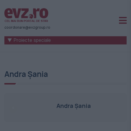
Știri
naționale
coordonare@evzgroup.ro
și
▼ Proiecte speciale
internaționale
|
România
Andra Șania
-
Evenimentul
Zilei
Andra Șania