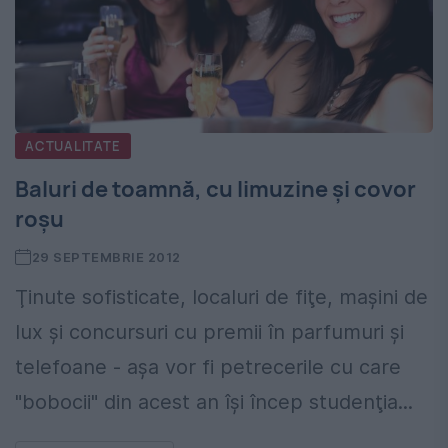
ACTUALITATE
Baluri de toamnă, cu limuzine şi covor
roşu
29 SEPTEMBRIE 2012
Ţinute sofisticate, localuri de fiţe, maşini de
lux şi concursuri cu premii în parfumuri şi
telefoane - aşa vor fi petrecerile cu care
"bobocii" din acest an îşi încep studenţia...