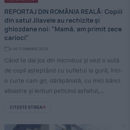
REPORTAJ DIN ROMÂNIA REALĂ: Copiii
din satul Jilavele au rechizite şi
ghiozdane noi: "Mamă, am primit zece
carioci"
5 OCTOMBRIE 2012
Când te dai jos din microbuz şi vezi o sută
de copii aşteptând cu sufletul la gură, într-
o curte cam gri, dărăpănată, cu mici bănci
albastre şi ierburi peticind asfaltul,...
CITESTE STIREA