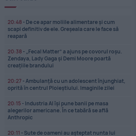
20:48
-
De ce apar moliile alimentare și cum
scapi definitiv de ele. Greșeala care le face să
reapară
20:38
-
„Fecal Matter” a ajuns pe covorul roșu.
Zendaya, Lady Gaga și Demi Moore poartă
creațiile brandului
20:27
-
Ambulanță cu un adolescent înjunghiat,
oprită în centrul Ploieștiului. Imaginile zilei
20:15
-
Industria AI își pune banii pe masa
alegerilor americane. În ce tabără se află
Anthropic
20:11
-
Sute de oameni au așteptat nunta lui