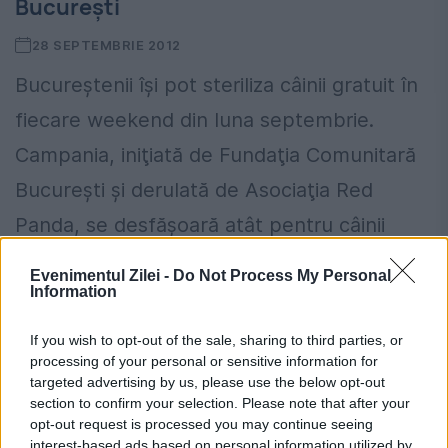
Bucureşti
28 SEPTEMBRIE 2012
Bucureştenii îşi pot steriliza câinii gratuit în
fiecare weekend din luna septembrie.
Campania, iniţiată de Fundaţia Comunitară
Bucureşti şi derulată de Asociaţia Red
Panda, se desfăşoară atât pentru câinii
proprii,...
Evenimentul Zilei -
Do Not Process My Personal
Information
CITESTE STIREA
If you wish to opt-out of the sale, sharing to third parties, or
processing of your personal or sensitive information for
targeted advertising by us, please use the below opt-out
section to confirm your selection. Please note that after your
opt-out request is processed you may continue seeing
interest-based ads based on personal information utilized by