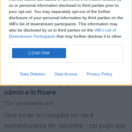
us or personal information disclosed to third parties prior to
your opt-out. You may separately opt-out of the further
disclosure of your personal information by third parties on the
IAB’s list of downstream participants. This information may
also be disclosed by us to third parties on the
IAB’s List of
Downstream Participants
that may further disclose it to other
third parties.
CONFIRM
ACTUALITATE
Data Deletion
Data Access
Privacy Policy
Încep cazările! Bişniţa cu locuri în
cămin e în floare
27 SEPTEMBRIE 2012
Cine vinde ori cumpără loc riscă
exmatricularea din facultate - cel puţin aşa