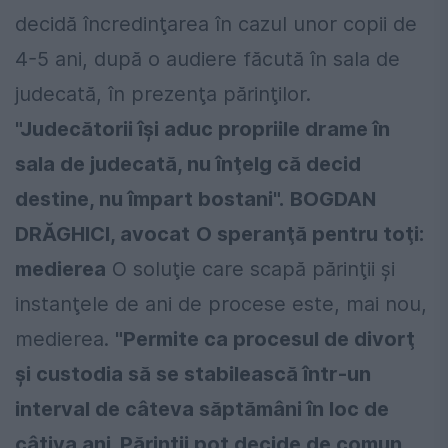
decidă încredinţarea în cazul unor copii de
4-5 ani, după o audiere făcută în sala de
judecată, în prezenţa părinţilor.
"Judecătorii îşi aduc propriile drame în
sala de judecată, nu înţelg că decid
destine, nu împart bostani".
BOGDAN
DRĂGHICI, avocat
O speranţă pentru toţi:
medierea
O soluţie care scapă părinţii şi
instanţele de ani de procese este, mai nou,
medierea.
"Permite ca procesul de divorţ
şi custodia să se stabilească într-un
interval de câteva săptămâni în loc de
câţiva ani. Părinţii pot decide de comun