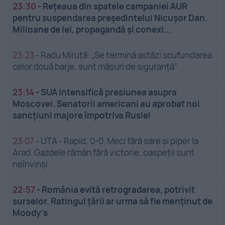
23:30
-
Rețeaua din spatele campaniei AUR
pentru suspendarea președintelui Nicușor Dan.
Milioane de lei, propagandă și conexi...
23:23
-
Radu Miruță: „Se termină astăzi scufundarea
celor două barje, sunt măsuri de siguranţă”
23:14
-
SUA intensifică presiunea asupra
Moscovei. Senatorii americani au aprobat noi
sancțiuni majore împotriva Rusiei
23:07
-
UTA - Rapid, 0-0. Meci fără sare și piper la
Arad. Gazdele rămân fără victorie, oaspeții sunt
neînvinși
22:57
-
România evită retrogradarea, potrivit
surselor. Ratingul țării ar urma să fie menținut de
Moody’s