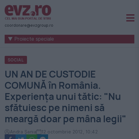
Știri
naționale
coordonare@evzgroup.ro
și
▼ Proiecte speciale
internaționale
|
SOCIAL
România
UN AN DE CUSTODIE
-
COMUNĂ în România.
Evenimentul
Experienţa unui tătic: "Nu
Zilei
sfătuiesc pe nimeni să
meargă doar pe mâna legii"
Andra Șania
12 octombrie 2012, 10:42