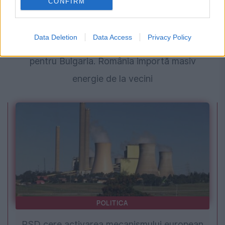
CONFIRM
INTERNATIONAL
Data Deletion
Data Access
Privacy Policy
Seceta de pe Dunăre aduce câștiguri uriașe
pentru Bulgaria. România importă masiv
energie de la vecini
POLITICA
PSD cere activarea mecanismului european