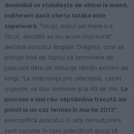
domiciliul se stabilieşte de obicei la mamă,
indiferent dacă oferta tatălui este
superioară.
Totuşi, pasul cel mare s-a
făcut, deciziile se iau acum împreună",
declară avocatul Bogdan Drăghici, care se
plânge însă de faptul că termenele de
judecată date de instanţe rămân extrem de
lungi. "La ordonanţa pre zidenţială, cazuri
urgente, se dau termene şi la 45 de zile.
La
procese e mai rău: săptămâna trecută am
primit la un caz termen în martie 2013"
,
exemplifică avocatul. O altă nemulţumire
sunt cazurile în care judecătorii ajung să