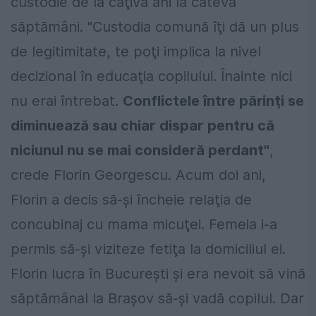
custodie de la câţiva ani la câteva
săptămâni. "Custodia comună îţi dă un plus
de legitimitate, te poţi implica la nivel
decizional în educaţia copilului. Înainte nici
nu erai întrebat.
Conflictele între părinţi se
diminuează sau chiar dispar pentru că
niciunul nu se mai consideră perdant"
,
crede Florin Georgescu. Acum doi ani,
Florin a decis să-şi încheie relaţia de
concubinaj cu mama micuţei. Femeia i-a
permis să-şi viziteze fetiţa la domiciliul ei.
Florin lucra în Bucureşti şi era nevoit să vină
săptămânal la Braşov să-şi vadă copilul. Dar