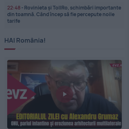
22:48
-
Rovinieta și TollRo, schimbări importante
din toamnă. Când încep să fie percepute noile
tarife
HAI România!