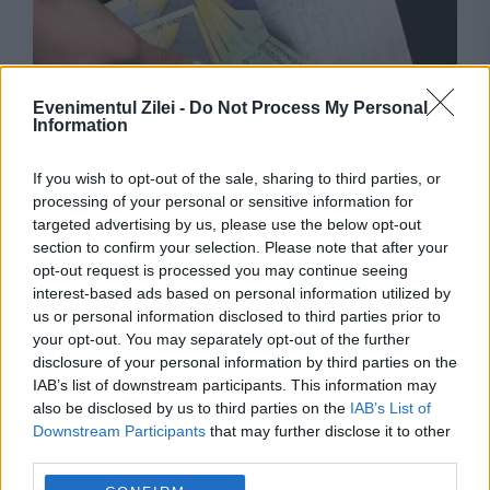
Evenimentul Zilei -
Do Not Process My Personal
Information
If you wish to opt-out of the sale, sharing to third parties, or
SOCIAL
processing of your personal or sensitive information for
targeted advertising by us, please use the below opt-out
De ce au românii o pensie mică, deși plătesc
section to confirm your selection. Please note that after your
printre cele mai mari contribuții din UE
opt-out request is processed you may continue seeing
interest-based ads based on personal information utilized by
us or personal information disclosed to third parties prior to
your opt-out. You may separately opt-out of the further
disclosure of your personal information by third parties on the
IAB’s list of downstream participants. This information may
also be disclosed by us to third parties on the
IAB’s List of
Downstream Participants
that may further disclose it to other
third parties.