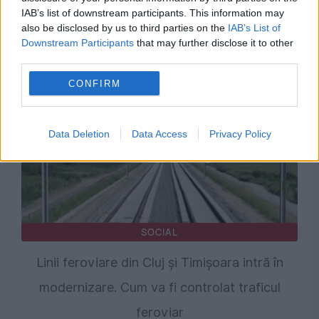
de urgență pentru energie și susține
IAB’s list of downstream participants. This information may
also be disclosed by us to third parties on the
IAB’s List of
menținerea centralelor pe cărbune. Critici la
Downstream Participants
that may further disclose it to other
adresa lui Bolojan
third parties.
CONFIRM
Data Deletion
Data Access
Privacy Policy
SOCIAL
Linii feroviare din Cluj și Timișoara intră în
modernizare. Cum va fi controlat traficul
feroviar