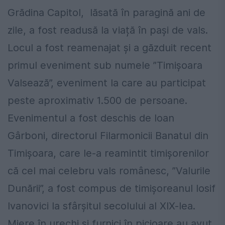
Grădina Capitol, lăsată în paragină ani de
zile, a fost readusă la viață în pași de vals.
Locul a fost reamenajat și a găzduit recent
primul eveniment sub numele ”Timișoara
Valsează”, eveniment la care au participat
peste aproximativ 1.500 de persoane.
Evenimentul a fost deschis de Ioan
Gârboni, directorul Filarmonicii Banatul din
Timișoara, care le-a reamintit timișorenilor
că cel mai celebru vals românesc, ”Valurile
Dunării”, a fost compus de timișoreanul Iosif
Ivanovici la sfârșitul secolului al XIX-lea.
Miere în urechi şi furnici în picioare au avut