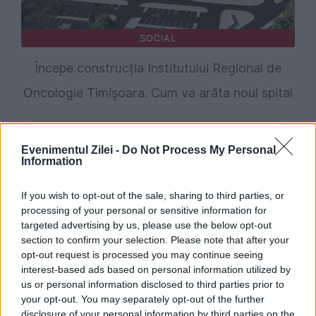
SOCIAL
Începe construcția Institutului Regional de
Oncologie Timișoara. Cum va arăta noul spital
Evenimentul Zilei -
Do Not Process My Personal
Information
If you wish to opt-out of the sale, sharing to third parties, or
processing of your personal or sensitive information for
targeted advertising by us, please use the below opt-out
section to confirm your selection. Please note that after your
opt-out request is processed you may continue seeing
POLITICA
interest-based ads based on personal information utilized by
us or personal information disclosed to third parties prior to
PSD cere activarea mecanismului european
your opt-out. You may separately opt-out of the further
disclosure of your personal information by third parties on the