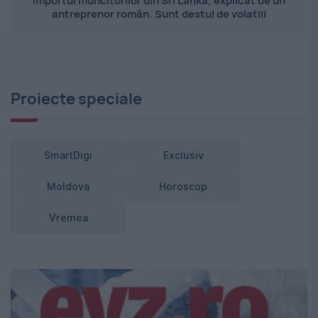
Importul muncitorilor din Sri Lanka, explicat de un
antreprenor român. Sunt destul de volatili
Proiecte speciale
SmartDigi
Exclusiv
Moldova
Horoscop
Vremea