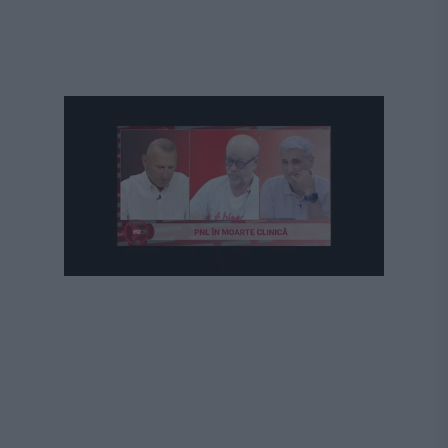
Următorul videoclip în 4
Anulează