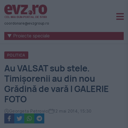
Știri
naționale
coordonare@evzgroup.ro
și
▼ Proiecte speciale
internaționale
|
POLITICA
România
Au VALSAT sub stele.
-
Timișorenii au din nou
Evenimentul
Grădină de vară I GALERIE
Zilei
FOTO
Georgeta Petrovici
12 mai 2014, 15:30