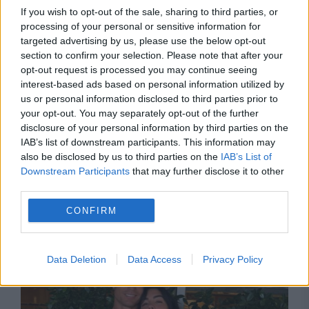
If you wish to opt-out of the sale, sharing to third parties, or
processing of your personal or sensitive information for
targeted advertising by us, please use the below opt-out
section to confirm your selection. Please note that after your
opt-out request is processed you may continue seeing
interest-based ads based on personal information utilized by
us or personal information disclosed to third parties prior to
your opt-out. You may separately opt-out of the further
disclosure of your personal information by third parties on the
IAB’s list of downstream participants. This information may
MONDEN
also be disclosed by us to third parties on the
IAB’s List of
Downstream Participants
that may further disclose it to other
Cine ar putea fi alături de Cristiano Ronaldo și
third parties.
Georgina Rodriguez în ziua nunții. Au apărut
CONFIRM
primele nume
Data Deletion
Data Access
Privacy Policy