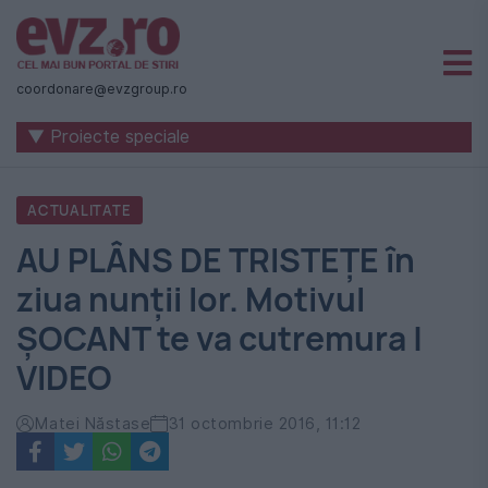
Știri
naționale
coordonare@evzgroup.ro
și
▼ Proiecte speciale
internaționale
|
ACTUALITATE
România
AU PLÂNS DE TRISTEȚE în
-
ziua nunții lor. Motivul
Evenimentul
ȘOCANT te va cutremura |
Zilei
VIDEO
Matei Năstase
31 octombrie 2016, 11:12