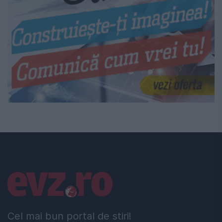
Linkuri utile
Cel mai bun portal de stiri!