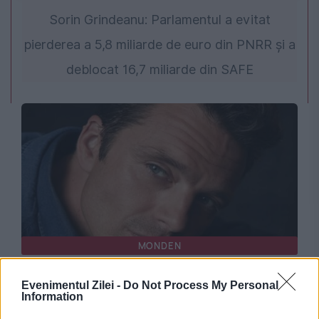
Sorin Grindeanu: Parlamentul a evitat
pierderea a 5,8 miliarde de euro din PNRR și a
deblocat 16,7 miliarde din SAFE
MONDEN
Sebastian Stan a devenit tată la 43 de ani.
Evenimentul Zilei -
Do Not Process My Personal
Information
Detaliul ținut secret de familia actorului