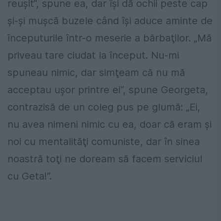
reuşit“, spune ea, dar îşi dă ochii peste cap
şi-şi muşcă buzele când îşi aduce aminte de
începuturile într-o meserie a bărbaţilor. „Mă
priveau tare ciudat la început. Nu-mi
spuneau nimic, dar simţeam că nu mă
acceptau uşor printre ei“, spune Georgeta,
contrazisă de un coleg pus pe glumă: „Ei,
nu avea nimeni nimic cu ea, doar că eram şi
noi cu mentalităţi comuniste, dar în sinea
noastră toţi ne doream să facem serviciul
cu Geta!“.