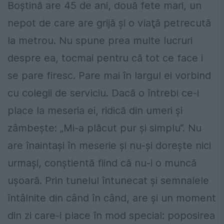
Boştină are 45 de ani, două fete mari, un
nepot de care are grijă şi o viaţă petrecută
la metrou. Nu spune prea multe lucruri
despre ea, tocmai pentru că tot ce face i
se pare firesc. Pare mai în largul ei vorbind
cu colegii de serviciu. Dacă o întrebi ce-i
place la meseria ei, ridică din umeri şi
zâmbeşte: „Mi-a plăcut pur şi simplu“. Nu
are înaintaşi în meserie şi nu-şi doreşte nici
urmaşi, conştientă fiind că nu-i o muncă
uşoară. Prin tunelul întunecat şi semnalele
întâlnite din când în când, are şi un moment
din zi care-i place în mod special: poposirea