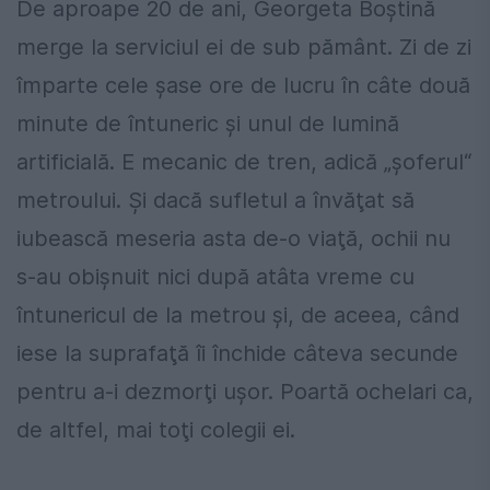
De aproape 20 de ani, Georgeta Boştină
merge la serviciul ei de sub pământ. Zi de zi
împarte cele şase ore de lucru în câte două
minute de întuneric şi unul de lumină
artificială. E mecanic de tren, adică „şoferul“
metroului. Şi dacă sufletul a învăţat să
iubească meseria asta de-o viaţă, ochii nu
s-au obişnuit nici după atâta vreme cu
întunericul de la metrou şi, de aceea, când
iese la suprafaţă îi închide câteva secunde
pentru a-i dezmorţi uşor. Poartă ochelari ca,
de altfel, mai toţi colegii ei.