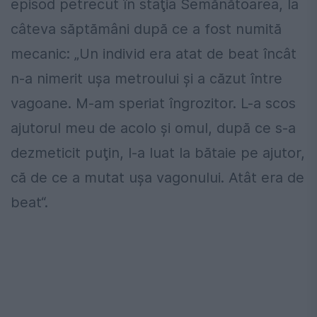
episod petrecut în staţia Semănătoarea, la
câteva săptămâni după ce a fost numită
mecanic: „Un individ era atat de beat încât
n-a nimerit uşa metroului şi a căzut între
vagoane. M-am speriat îngrozitor. L-a scos
ajutorul meu de acolo şi omul, după ce s-a
dezmeticit puţin, l-a luat la bătaie pe ajutor,
că de ce a mutat uşa vagonului. Atât era de
beat“.