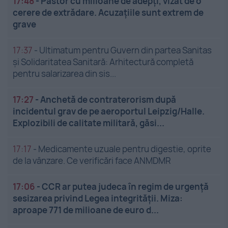
17:48
-
Pastor cu milioane de adepți, vizat de o
cerere de extrădare. Acuzațiile sunt extrem de
grave
17:37
-
Ultimatum pentru Guvern din partea Sanitas
și Solidaritatea Sanitară: Arhitectură completă
pentru salarizarea din sis...
17:27
-
Anchetă de contraterorism după
incidentul grav de pe aeroportul Leipzig/Halle.
Explozibili de calitate militară, găsi...
17:17
-
Medicamente uzuale pentru digestie, oprite
de la vânzare. Ce verificări face ANMDMR
17:06
-
CCR ar putea judeca în regim de urgență
sesizarea privind Legea integrității. Miza:
aproape 771 de milioane de euro d...