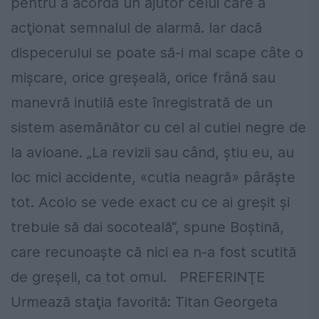
pentru a acorda un ajutor celui care a
acţionat semnalul de alarmă. Iar dacă
dispecerului se poate să-i mai scape câte o
mişcare, orice greşeală, orice frână sau
manevră inutilă este înregistrată de un
sistem asemănător cu cel al cutiei negre de
la avioane. „La revizii sau când, ştiu eu, au
loc mici accidente, «cutia neagră» pârăşte
tot. Acolo se vede exact cu ce ai greşit şi
trebuie să dai socoteală“, spune Boştină,
care recunoaşte că nici ea n-a fost scutită
de greşeli, ca tot omul.
PREFERINŢE
Urmează staţia favorită: Titan
Georgeta