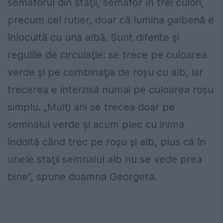
semaforul din staţii, semafor în trei culori,
precum cel rutier, doar că lumina galbenă e
înlocuită cu una albă. Sunt diferite şi
regulile de circulaţie: se trece pe culoarea
verde şi pe combinaţia de roşu cu alb, iar
trecerea e interzisă numai pe culoarea roşu
simplu. „Mulţi ani se trecea doar pe
semnalul verde şi acum plec cu inima
îndoită când trec pe roşu şi alb, plus că în
unele staţii semnalul alb nu se vede prea
bine“, spune doamna Georgeta.