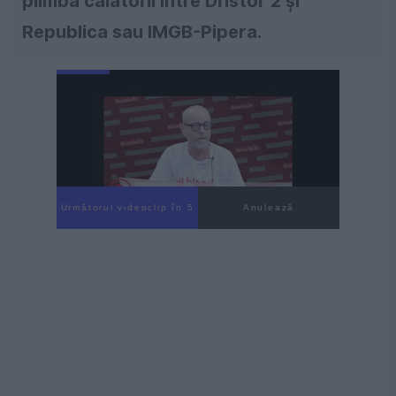
plimbă călătorii între Dristor 2 şi
Republica sau IMGB-Pipera.
Următorul videoclip în 4
Anulează