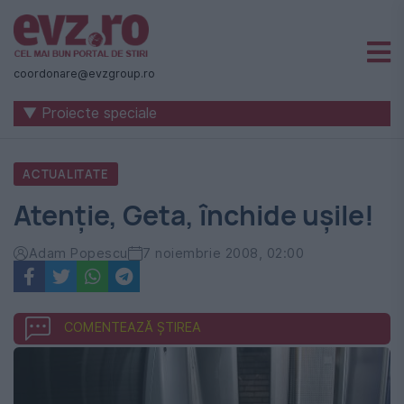
Știri
naționale
coordonare@evzgroup.ro
și
▼ Proiecte speciale
internaționale
|
ACTUALITATE
România
Atenţie, Geta, închide uşile!
-
Evenimentul
Adam Popescu
7 noiembrie 2008, 02:00
Zilei
COMENTEAZĂ ȘTIREA