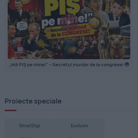
„Mă PIȘ pe mine!” – Secretul murdar de la congrese! 😳
Proiecte speciale
SmartDigi
Exclusiv