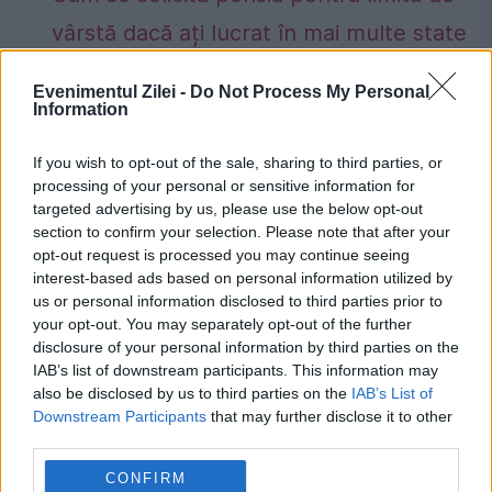
vârstă dacă ați lucrat în mai multe state
din UE. Reguli privind calculul, plata și
Evenimentul Zilei -
Do Not Process My Personal
condițiile de acordare
Information
If you wish to opt-out of the sale, sharing to third parties, or
processing of your personal or sensitive information for
targeted advertising by us, please use the below opt-out
section to confirm your selection. Please note that after your
atentie
Geta
opt-out request is processed you may continue seeing
interest-based ads based on personal information utilized by
us or personal information disclosed to third parties prior to
your opt-out. You may separately opt-out of the further
disclosure of your personal information by third parties on the
IAB’s list of downstream participants. This information may
also be disclosed by us to third parties on the
IAB’s List of
Downstream Participants
that may further disclose it to other
third parties.
CONFIRM