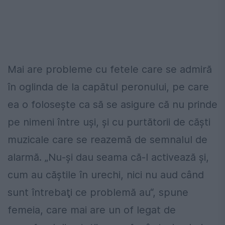
Mai are probleme cu fetele care se admiră
în oglinda de la capătul peronului, pe care
ea o foloseşte ca să se asigure că nu prinde
pe nimeni între uşi, şi cu purtătorii de căşti
muzicale care se reazemă de semnalul de
alarmă. „Nu-şi dau seama că-l activează şi,
cum au căştile în urechi, nici nu aud când
sunt întrebaţi ce problemă au“, spune
femeia, care mai are un of legat de