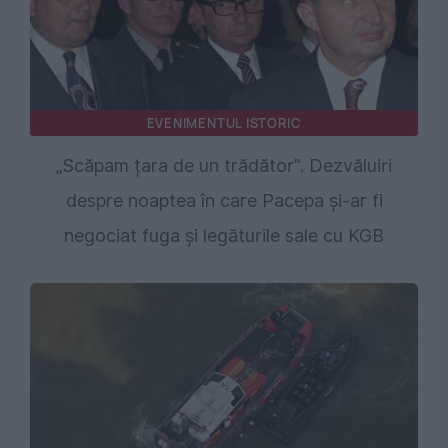
EVENIMENTUL ISTORIC
„Scăpam țara de un trădător". Dezvăluiri
despre noaptea în care Pacepa și-ar fi
negociat fuga și legăturile sale cu KGB