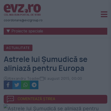
Știri
naționale
coordonare@evzgroup.ro
și
▼ Proiecte speciale
internaționale
|
ACTUALITATE
România
Astrele lui Șumudică se
-
aliniază pentru Europa
Evenimentul
Zilei
Alexandru Toader
6 august 2015, 00:00
COMENTEAZĂ ȘTIREA