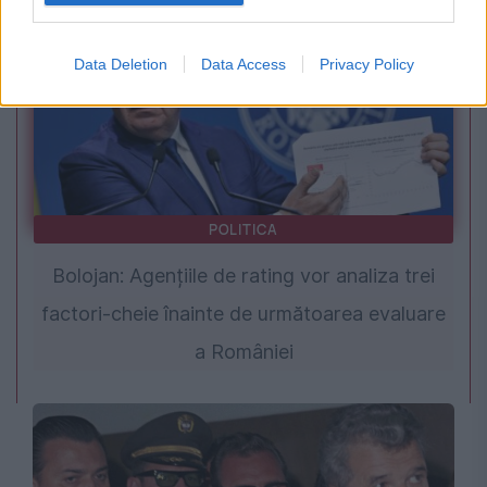
Data Deletion
Data Access
Privacy Policy
POLITICA
Bolojan: Agențiile de rating vor analiza trei
factori-cheie înainte de următoarea evaluare
a României