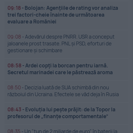
09:18
-
Bolojan: Agențiile de rating vor analiza
trei factori-cheie înainte de următoarea
evaluare a României
09:08
-
Adevărul despre PNRR. USR a conceput
jaloanele prost trasate. PNL și PSD, eforturi de
gestionare și schimbare
08:58
-
Ardei copți la borcan pentru iarnă.
Secretul marinadei care le păstrează aroma
08:50
-
Decizia luată de SUA schimbă din nou
războiul din Ucraina. Efectele se văd deja în Rusia
08:43
-
Evoluția lui pește prăjit: de la Topor la
profesorul de „finanțe comportamentale”
08:35
-
Un "tun de 2 miliarde de euro" în baterii la