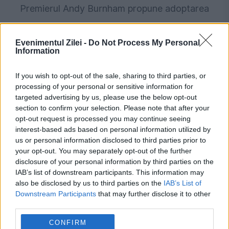
Premierul Andy Burnham propune adoptarea
unei constituții scrise
Evenimentul Zilei -
Do Not Process My Personal
Information
If you wish to opt-out of the sale, sharing to third parties, or
processing of your personal or sensitive information for
targeted advertising by us, please use the below opt-out
section to confirm your selection. Please note that after your
opt-out request is processed you may continue seeing
interest-based ads based on personal information utilized by
us or personal information disclosed to third parties prior to
your opt-out. You may separately opt-out of the further
INTERNATIONAL
disclosure of your personal information by third parties on the
IAB’s list of downstream participants. This information may
Haos pe Aeroportul Gatwick din Londra după
also be disclosed by us to third parties on the
IAB’s List of
o pană la alimentarea cu apă. Recomandări
Downstream Participants
that may further disclose it to other
third parties.
pentru pasageri
CONFIRM