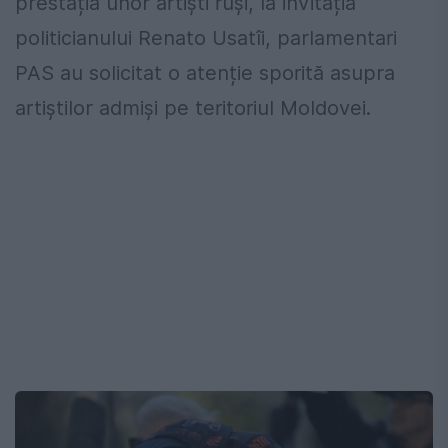
prestația unor artiști ruși, la invitația
politicianului Renato Usatîi, parlamentari
PAS au solicitat o atenție sporită asupra
artiștilor admiși pe teritoriul Moldovei.