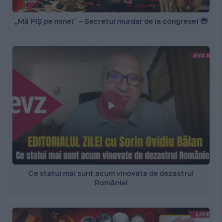
„Mă PIȘ pe mine!” – Secretul murdar de la congrese! 😳
Ce statui mai sunt acum vinovate de dezastrul
României