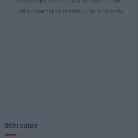
Sărbătoare mare în casa lui Vasile Tofan.
Jubileul marcat de premierul de la Chişinău
Stiri calde