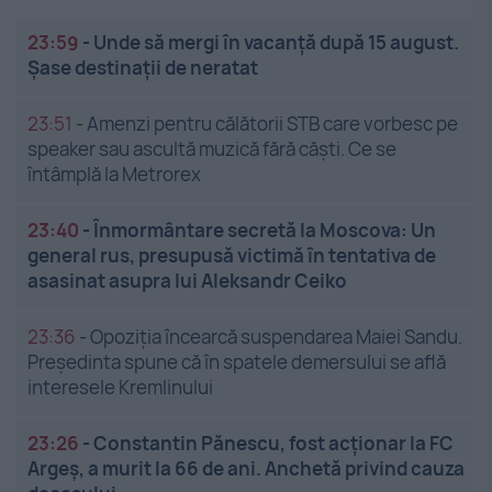
23:59
-
Unde să mergi în vacanță după 15 august.
Șase destinații de neratat
23:51
-
Amenzi pentru călătorii STB care vorbesc pe
speaker sau ascultă muzică fără căști. Ce se
întâmplă la Metrorex
23:40
-
Înmormântare secretă la Moscova: Un
general rus, presupusă victimă în tentativa de
asasinat asupra lui Aleksandr Ceiko
23:36
-
Opoziția încearcă suspendarea Maiei Sandu.
Președinta spune că în spatele demersului se află
interesele Kremlinului
23:26
-
Constantin Pănescu, fost acționar la FC
Argeș, a murit la 66 de ani. Anchetă privind cauza