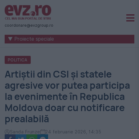
Știri
naționale
coordonare@evzgroup.ro
și
▼ Proiecte speciale
internaționale
|
POLITICA
România
Artiștii din CSI și statele
-
agresive vor putea participa
Evenimentul
la evenimente în Republica
Zilei
Moldova doar cu notificare
prealabilă
Sanda Frunze
24 februarie 2026, 14:35