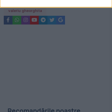
Covid-19
soc anafilactic
vaccin
valeriu gheorghita
Recomandările noastre