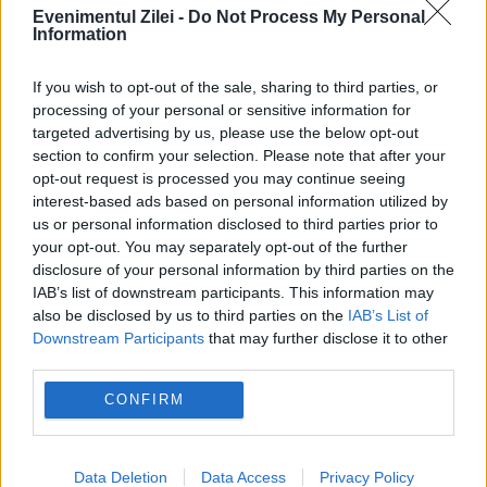
Evenimentul Zilei -
Do Not Process My Personal
a conchis Gheorghiță.
Information
If you wish to opt-out of the sale, sharing to third parties, or
processing of your personal or sensitive information for
targeted advertising by us, please use the below opt-out
Cu ce riscuri ne putem confrunta în
section to confirm your selection. Please note that after your
următorii ani. Ilie Bolojan vorbește
opt-out request is processed you may continue seeing
interest-based ads based on personal information utilized by
despre ratingul României: Sper să
us or personal information disclosed to third parties prior to
your opt-out. You may separately opt-out of the further
putem trece la o perspectivă stabilă
disclosure of your personal information by third parties on the
Cât contribuie România la economia
IAB’s list of downstream participants. This information may
also be disclosed by us to third parties on the
IAB’s List of
Uniunii Europene. Eurostat a publicat un
Downstream Participants
that may further disclose it to other
third parties.
nou clasament pentru 2025
CONFIRM
Data Deletion
Data Access
Privacy Policy