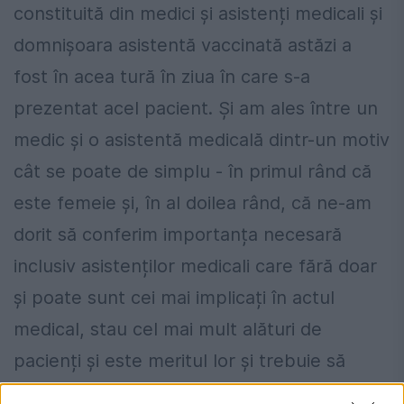
constituită din medici și asistenți medicali și
domnișoara asistentă vaccinată astăzi a
fost în acea tură în ziua în care s-a
prezentat acel pacient. Și am ales între un
medic și o asistentă medicală dintr-un motiv
cât se poate de simplu - în primul rând că
este femeie și, în al doilea rând, că ne-am
dorit să conferim importanța necesară
inclusiv asistenților medicali care fără doar
și poate sunt cei mai implicați în actul
medical, stau cel mai mult alături de
pacienți și este meritul lor și trebuie să
arătăm respect pentru această categorie",