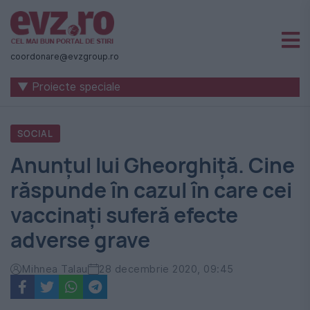
Știri
naționale
coordonare@evzgroup.ro
și
▼ Proiecte speciale
internaționale
|
SOCIAL
România
Anunțul lui Gheorghiță. Cine
-
răspunde în cazul în care cei
Evenimentul
vaccinați suferă efecte
Zilei
adverse grave
Mihnea Talau
28 decembrie 2020, 09:45