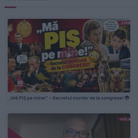
„Mă PIȘ pe mine!” – Secretul murdar de la congrese! 😳