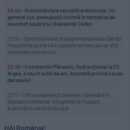
23:40
-
Înmormântare secretă la Moscova: Un
general rus, presupusă victimă în tentativa de
asasinat asupra lui Aleksandr Ceiko
23:36
-
Opoziția încearcă suspendarea Maiei Sandu.
Președinta spune că în spatele demersului se află
interesele Kremlinului
23:26
-
Constantin Pănescu, fost acționar la FC
Argeș, a murit la 66 de ani. Anchetă privind cauza
decesului
23:17
-
Oficial separatist declarat indezirabil în
Republica Moldova, fotografiat la Tiraspol.
Autoritățile verifică situația
HAI România!