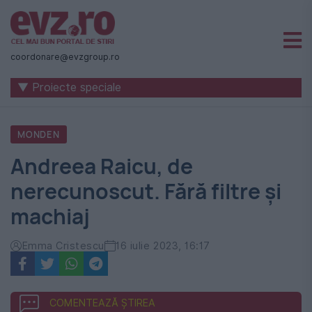
Știri
naționale
coordonare@evzgroup.ro
și
▼ Proiecte speciale
internaționale
|
MONDEN
România
Andreea Raicu, de
-
nerecunoscut. Fără filtre și
Evenimentul
machiaj
Zilei
Emma Cristescu
16 iulie 2023, 16:17
COMENTEAZĂ ȘTIREA