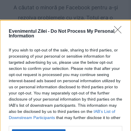
A căutat o minoră pe Facebook pentru a-și
rezolva problemele cu viza. Totul era o
capcană
Evenimentul Zilei -
Do Not Process My Personal
Information
If you wish to opt-out of the sale, sharing to third parties, or
processing of your personal or sensitive information for
targeted advertising by us, please use the below opt-out
section to confirm your selection. Please note that after your
opt-out request is processed you may continue seeing
interest-based ads based on personal information utilized by
us or personal information disclosed to third parties prior to
your opt-out. You may separately opt-out of the further
disclosure of your personal information by third parties on the
SOCIAL
IAB’s list of downstream participants. This information may
also be disclosed by us to third parties on the
IAB’s List of
Patriarhia Română salută decizia Curții
Downstream Participants
that may further disclose it to other
Constituționale din Polonia. Adrian Agachi:
third parties.