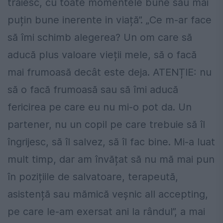
trăiesc, cu toate momentele bune sau mai
puțin bune inerente in viață”. „Ce m-ar face
să îmi schimb alegerea? Un om care să
aducă plus valoare vieții mele, să o facă
mai frumoasă decât este deja. ATENȚIE: nu
să o facă frumoasă sau să îmi aducă
fericirea pe care eu nu mi-o pot da. Un
partener, nu un copil pe care trebuie să îl
îngrijesc, să îl salvez, să îl fac bine. Mi-a luat
mult timp, dar am învățat să nu mă mai pun
în pozițiile de salvatoare, terapeută,
asistență sau mămică veșnic all accepting,
pe care le-am exersat ani la rândul”, a mai