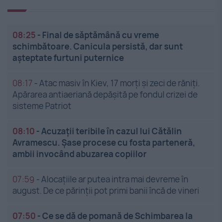
08:25
-
Final de săptămână cu vreme
schimbătoare. Canicula persistă, dar sunt
așteptate furtuni puternice
08:17
-
Atac masiv în Kiev, 17 morți și zeci de răniți.
Apărarea antiaeriană depășită pe fondul crizei de
sisteme Patriot
08:10
-
Acuzații teribile în cazul lui Cătălin
Avramescu. Șase procese cu fosta parteneră,
ambii invocând abuzarea copiilor
07:59
-
Alocațiile ar putea intra mai devreme în
august. De ce părinții pot primi banii încă de vineri
07:50
-
Ce se dă de pomană de Schimbarea la