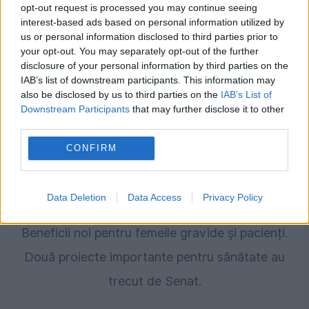
opt-out request is processed you may continue seeing
Recomandările noastre
interest-based ads based on personal information utilized by
us or personal information disclosed to third parties prior to
your opt-out. You may separately opt-out of the further
disclosure of your personal information by third parties on the
IAB’s list of downstream participants. This information may
also be disclosed by us to third parties on the
IAB’s List of
Downstream Participants
that may further disclose it to other
third parties.
CONFIRM
Data Deletion
Data Access
Privacy Policy
SOCIAL
Beneficii noi pentru femeile gravide și pacienți.
Două proiecte importante pentru sănătate au
trecut de Senat.