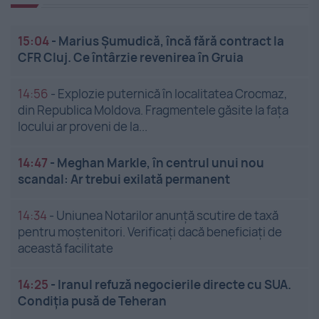
15:04
-
Marius Șumudică, încă fără contract la
CFR Cluj. Ce întârzie revenirea în Gruia
14:56
-
Explozie puternică în localitatea Crocmaz,
din Republica Moldova. Fragmentele găsite la fața
locului ar proveni de la...
14:47
-
Meghan Markle, în centrul unui nou
scandal: Ar trebui exilată permanent
14:34
-
Uniunea Notarilor anunță scutire de taxă
pentru moștenitori. Verificați dacă beneficiați de
această facilitate
14:25
-
Iranul refuză negocierile directe cu SUA.
Condiția pusă de Teheran