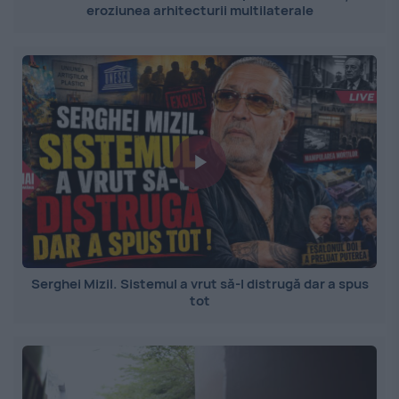
eroziunea arhitecturii multilaterale
Serghei Mizil. Sistemul a vrut să-l distrugă dar a spus
tot