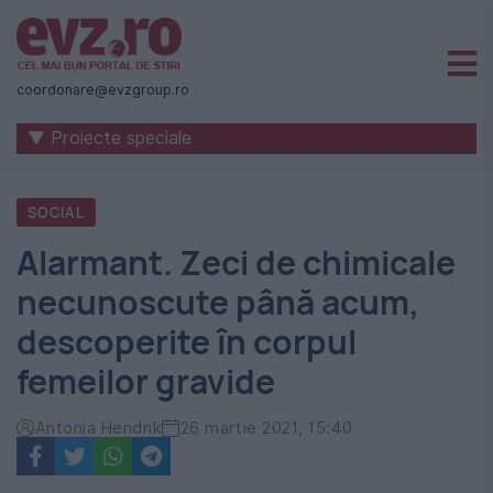
Știri
naționale
coordonare@evzgroup.ro
și
▼ Proiecte speciale
internaționale
|
SOCIAL
România
Alarmant. Zeci de chimicale
-
necunoscute până acum,
Evenimentul
descoperite în corpul
Zilei
femeilor gravide
Antonia Hendrik
26 martie 2021, 15:40