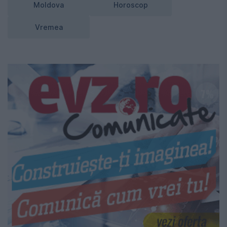
Moldova
Horoscop
Vremea