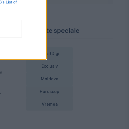
B’s List of
t
Proiecte speciale
r-
n
SmartDigi
Exclusiv
e
Moldova
.
Horoscop
Vremea