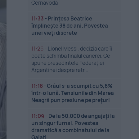
Cernavodă
11:33
-
Prințesa Beatrice
împlinește 38 de ani. Povestea
unei vieți discrete
11:26
-
Lionel Messi, decizia care îi
poate schimba finalul carierei. Ce
spune președintele Federației
Argentinei despre retr...
11:18
-
Grâul s-a scumpit cu 5,8%
într-o lună. Tensiunile din Marea
Neagră pun presiune pe prețuri
11:09
-
De la 50.000 de angajați la
un singur furnal. Povestea
dramatică a combinatului de la
Galați