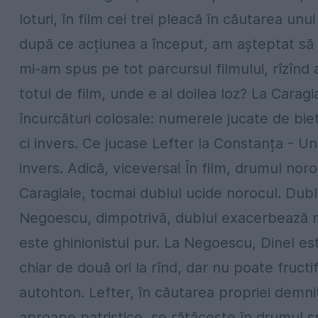
loturi, în film cei trei pleacă în căutarea unu
după ce acțiunea a început, am așteptat să a
mi-am spus pe tot parcursul filmului, rîzînd 
totul de film, unde e al doilea loz? La Caragia
încurcături colosale: numerele jucate de bietu
ci invers. Ce jucase Lefter la Constanța - Un
invers. Adică, viceversa! În film, drumul nor
Caragiale, tocmai dublul ucide norocul. Dublu
Negoescu, dimpotrivă, dublul exacerbează no
este ghinionistul pur. La Negoescu, Dinel e
chiar de două ori la rînd, dar nu poate fructi
autohton. Lefter, în căutarea propriei demnită
aproape patristice, se rătăcește în drumul sp