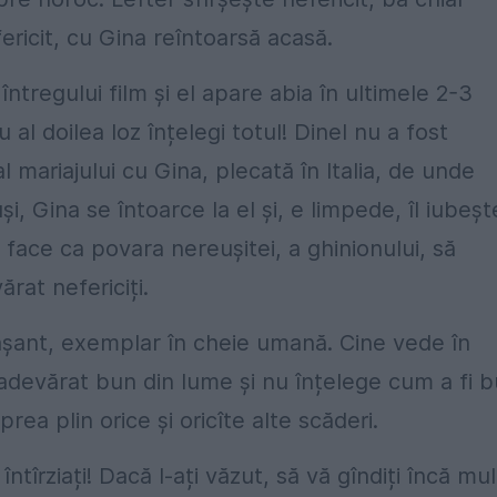
fericit, cu Gina reîntoarsă acasă.
ntregului film și el apare abia în ultimele 2-3
 al doilea loz înțelegi totul! Dinel nu a fost
l mariajului cu Gina, plecată în Italia, de unde
, Gina se întoarce la el și, e limpede, îl iubeșt
, face ca povara nereușitei, a ghinionului, să
ărat nefericiți.
tașant, exemplar în cheie umană. Cine vede în
 adevărat bun din lume și nu înțelege cum a fi 
rea plin orice și oricîte alte scăderi.
ntîrziați! Dacă l-ați văzut, să vă gîndiți încă mul