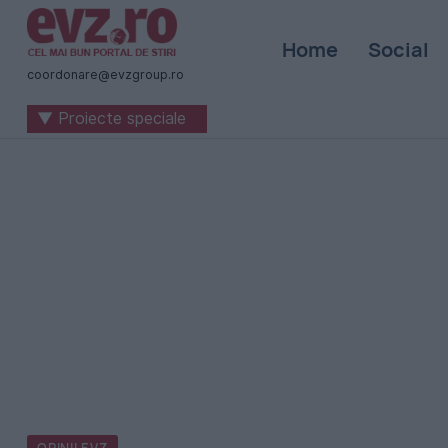
Știri
Home
Social
naționale
coordonare@evzgroup.ro
și
▼ Proiecte speciale
internaționale
|
România
-
Evenimentul
Zilei