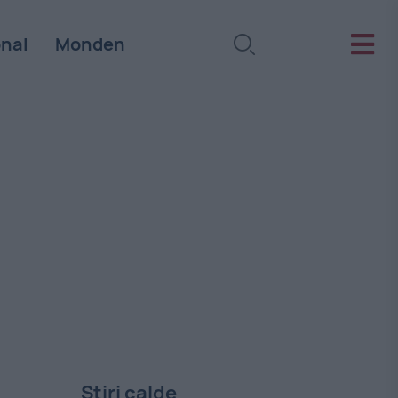
onal
Monden
Stiri calde