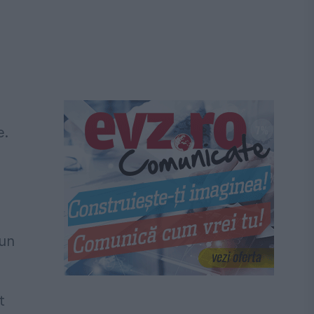
e.
bun
t