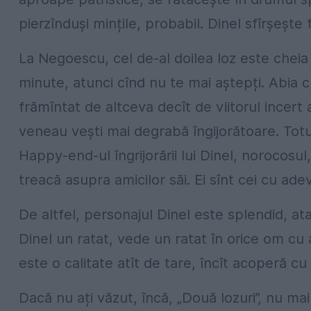
pierzînduși mințile, probabil. Dinel sfîrșește 
La Negoescu, cel de-al doilea loz este cheia î
minute, atunci cînd nu te mai aștepți. Abia cu
frămîntat de altceva decît de viitorul incert a
veneau vești mai degrabă îngijorătoare. Totuși
Happy-end-ul îngrijorării lui Dinel, norocosul
treacă asupra amicilor săi. Ei sînt cei cu adev
De altfel, personajul Dinel este splendid, a
Dinel un ratat, vede un ratat în orice om cu
este o calitate atît de tare, încît acoperă cu p
Dacă nu ați văzut, încă, „Două lozuri”, nu mai î