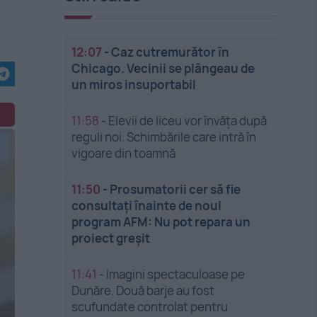
12:07
-
Caz cutremurător în
Chicago. Vecinii se plângeau de
un miros insuportabil
11:58
-
Elevii de liceu vor învăța după
reguli noi. Schimbările care intră în
vigoare din toamnă
11:50
-
Prosumatorii cer să fie
consultați înainte de noul
program AFM: Nu pot repara un
proiect greșit
11:41
-
Imagini spectaculoase pe
Dunăre. Două barje au fost
scufundate controlat pentru