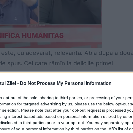
 este, cu adevărat, relevantă. Abia după a dou
 spus. Cei care rămîn la deliciile primei
refuză, de fapt, să-și chestioneze steaua. Nu s
ocul nu se forțează, știu, dar dacă limitele lui sîn
l Zilei -
Do Not Process My Personal Information
to opt-out of the sale, sharing to third parties, or processing of your per
formation for targeted advertising by us, please use the below opt-out s
ineri cineaști face un film actual inspirat de
r selection. Please note that after your opt-out request is processed y
eing interest-based ads based on personal information utilized by us or
venit nerăbdător. Era, cumva, de la sine înțele
disclosed to third parties prior to your opt-out. You may separately opt-
losure of your personal information by third parties on the IAB’s list of
oscutei proze. Dar surpriza a fost cu atît mai