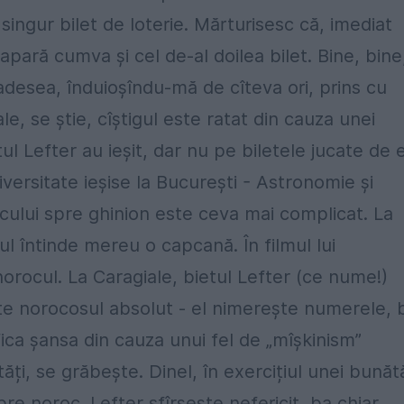
i singur bilet de loterie. Mărturisesc că, imediat
pară cumva și cel de-al doilea bilet. Bine, bine
adesea, înduioșîndu-mă de cîteva ori, prins cu
le, se știe, cîștigul este ratat din cauza unei
l Lefter au ieșit, dar nu pe biletele jucate de e
iversitate ieșise la București - Astronomie și
ocului spre ghinion este ceva mai complicat. La
l întinde mereu o capcană. În filmul lui
rocul. La Caragiale, bietul Lefter (ce nume!)
ste norocosul absolut - el nimerește numerele, 
fica șansa din cauza unui fel de „mîșkinism”
ți, se grăbește. Dinel, în exercițiul unei bunătă
re noroc. Lefter sfîrșește nefericit, ba chiar