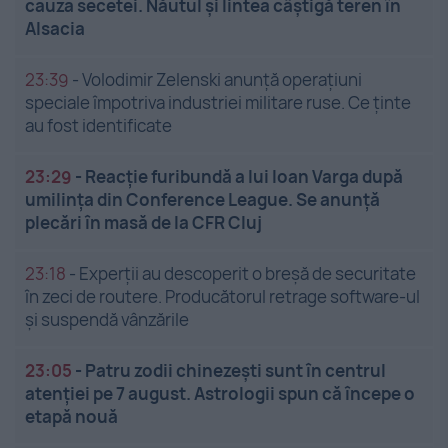
cauza secetei. Năutul și lintea câștigă teren în
Alsacia
23:39
-
Volodimir Zelenski anunță operațiuni
speciale împotriva industriei militare ruse. Ce ținte
au fost identificate
23:29
-
Reacție furibundă a lui Ioan Varga după
umilința din Conference League. Se anunță
plecări în masă de la CFR Cluj
23:18
-
Experții au descoperit o breșă de securitate
în zeci de routere. Producătorul retrage software-ul
și suspendă vânzările
23:05
-
Patru zodii chinezești sunt în centrul
atenției pe 7 august. Astrologii spun că începe o
etapă nouă