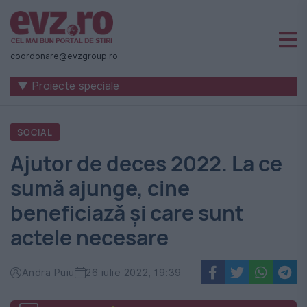
Știri
naționale
coordonare@evzgroup.ro
și
▼ Proiecte speciale
internaționale
|
SOCIAL
România
Ajutor de deces 2022. La ce
-
sumă ajunge, cine
Evenimentul
beneficiază și care sunt
Zilei
actele necesare
Andra Puiu
26 iulie 2022, 19:39