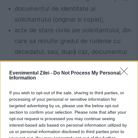
documentul de identitate al
solicitantului (original si copie);
acte de stare civila ale solicitantului, din
care sa rezulte gradul de rudenie cu
decedatul, sau, după caz, documentul
care să ateste calitatea de tutore,
curator, mandatar (original si copie);
Evenimentul Zilei -
Do Not Process My Personal
Information
dovada că solicitantul a suportat
If you wish to opt-out of the sale, sharing to third parties, or
cheltuielile ocazionate de deces (original
processing of your personal or sensitive information for
si copie);
targeted advertising by us, please use the below opt-out
section to confirm your selection. Please note that after your
act medical emis sau vizat de medicul
opt-out request is processed you may continue seeing
interest-based ads based on personal information utilized by
expert al asigurărilor sociale, prin care
us or personal information disclosed to third parties prior to
your opt-out. You may separately opt-out of the further