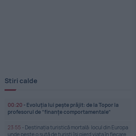
Stiri calde
00:20
-
Evoluția lui pește prăjit: de la Topor la
profesorul de ”finanțe comportamentale”
23:55
-
Destinația turistică mortală: locul din Europa
unde peste o sută de turiști își pierd viața în fiecare