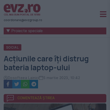
Știri
naționale
coordonare@evzgroup.ro
și
▼ Proiecte speciale
internaționale
|
SOCIAL
România
Acțiunile care îți distrug
-
bateria laptop-ului
Evenimentul
Zilei
Dosofteea Lainici
5 martie 2023, 10:42
COMENTEAZĂ ȘTIREA