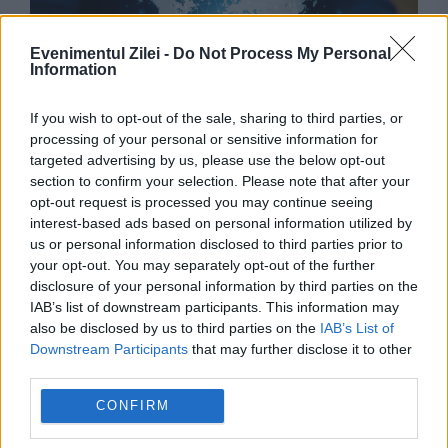
Evenimentul Zilei -
Do Not Process My Personal
Information
If you wish to opt-out of the sale, sharing to third parties, or
ECONOMIE
processing of your personal or sensitive information for
targeted advertising by us, please use the below opt-out
9 din 10 site-uri analizate au probleme
section to confirm your selection. Please note that after your
opt-out request is processed you may continue seeing
importante de accesibilitate la un an de la
interest-based ads based on personal information utilized by
us or personal information disclosed to third parties prior to
intrarea în vigoare a European Accessibility
your opt-out. You may separately opt-out of the further
Act
disclosure of your personal information by third parties on the
IAB’s list of downstream participants. This information may
also be disclosed by us to third parties on the
IAB’s List of
Downstream Participants
that may further disclose it to other
third parties.
CONFIRM