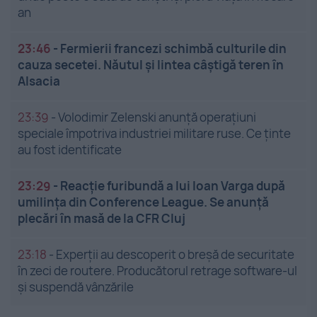
an
23:46
-
Fermierii francezi schimbă culturile din
cauza secetei. Năutul și lintea câștigă teren în
Alsacia
23:39
-
Volodimir Zelenski anunță operațiuni
speciale împotriva industriei militare ruse. Ce ținte
au fost identificate
23:29
-
Reacție furibundă a lui Ioan Varga după
umilința din Conference League. Se anunță
plecări în masă de la CFR Cluj
23:18
-
Experții au descoperit o breșă de securitate
în zeci de routere. Producătorul retrage software-ul
și suspendă vânzările