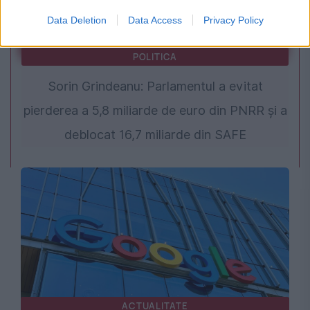
Data Deletion
Data Access
Privacy Policy
POLITICA
Sorin Grindeanu: Parlamentul a evitat
pierderea a 5,8 miliarde de euro din PNRR și a
deblocat 16,7 miliarde din SAFE
ACTUALITATE