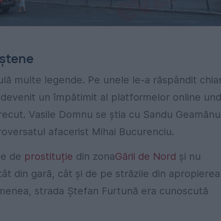
eștene
culă multe legende. Pe unele le-a răspândit chia
. A devenit un împătimit al platformelor online un
in trecut. Vasile Domnu se știa cu Sandu Geamănu
oversatul afacerist Mihai Bucurenciu.
ele de
prostituție
din zona
Gării de Nord
și nu
atât din gară, cât și de pe străzile din apropierea
semenea, strada Ștefan Furtună era cunoscută