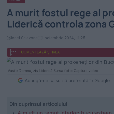
SOCIAL
A murit fostul rege al p
Liderică controla zona G
Ionel Sclavone
1 noiembrie 2024, 11:25
COMENTEAZĂ ȘTIREA
Vasile Domnu, zis Liderică Sursa foto: Captura video
Adaugă-ne ca sursă preferată în Google
Din cuprinsul articolului
A murit un temut interlop bucureștean