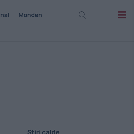
onal
Monden
Stiri calde