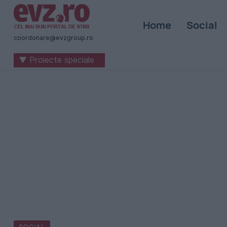
Știri
Home
Social
naționale
coordonare@evzgroup.ro
și
▼ Proiecte speciale
internaționale
|
România
-
Evenimentul
Zilei