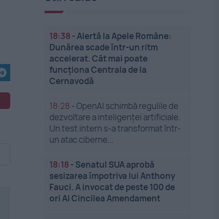
18:38
-
Alertă la Apele Române:
Dunărea scade într-un ritm
accelerat. Cât mai poate
funcționa Centrala de la
Cernavodă
18:28
-
OpenAI schimbă regulile de
dezvoltare a inteligenței artificiale.
Un test intern s-a transformat într-
un atac ciberne...
18:18
-
Senatul SUA aprobă
sesizarea împotriva lui Anthony
Fauci. A invocat de peste 100 de
ori Al Cincilea Amendament