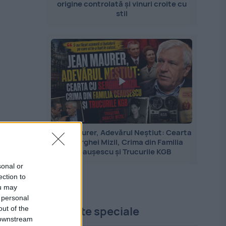
origine controlată și vinuri croite cu
stil
Jean Maurer, Adevărul Neștiut: Cearta
cu Serghei Mizil, Crima din Familia
Ceaușescu și Trucurile KGB
sonal or
ection to
ou may
 personal
Proiecte speciale
out of the
 downstream