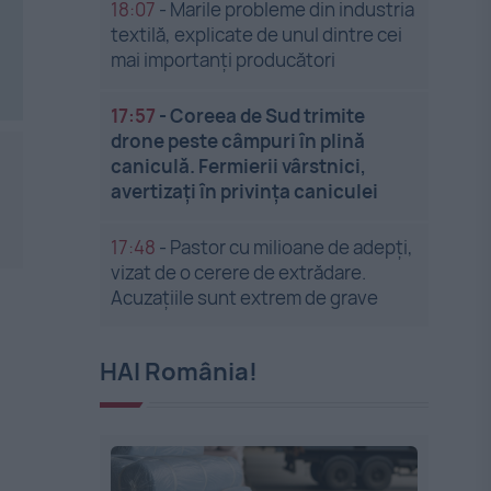
18:07
-
Marile probleme din industria
textilă, explicate de unul dintre cei
mai importanți producători
17:57
-
Coreea de Sud trimite
drone peste câmpuri în plină
caniculă. Fermierii vârstnici,
avertizați în privința caniculei
17:48
-
Pastor cu milioane de adepți,
vizat de o cerere de extrădare.
Acuzațiile sunt extrem de grave
HAI România!