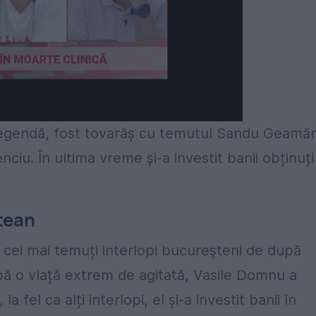
 o legendă, fost tovarăș cu temutul Sandu Geamă
ciu. În ultima vreme și-a investit banii obținuți
tean
e cei mai temuți interlopi bucureșteni de după
ă o viață extrem de agitată, Vasile Domnu a
a fel ca alți interlopi, el și-a investit banii în