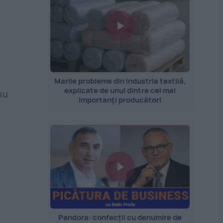
Marile probleme din industria textilă,
explicate de unul dintre cei mai
nu
importanți producători
Pandora: confecții cu denumire de