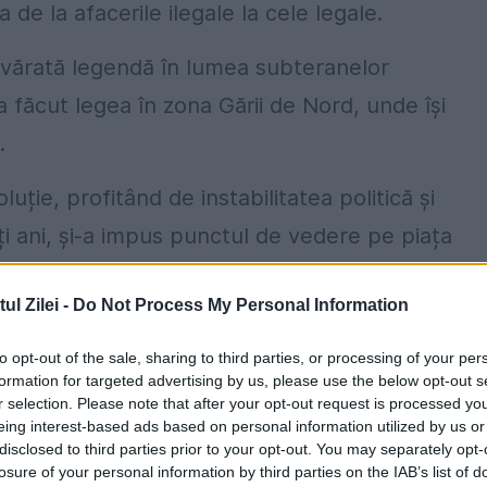
a de la afacerile ilegale la cele legale.
adevărată legendă în lumea subteranelor
făcut legea în zona Gării de Nord, unde își
.
uție, profitând de instabilitatea politică și
lți ani, și-a impus punctul de vedere pe piața
se spune, ar fi trecut sute, dacă nu chiar mii de
l Zilei -
Do Not Process My Personal Information
 le cumpăra de la alți proxeneți locali, așa cum
to opt-out of the sale, sharing to third parties, or processing of your per
formation for targeted advertising by us, please use the below opt-out s
r selection. Please note that after your opt-out request is processed y
eing interest-based ads based on personal information utilized by us or
disclosed to third parties prior to your opt-out. You may separately opt-
losure of your personal information by third parties on the IAB’s list of