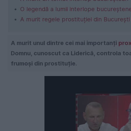
O legendă a lumii interlope bucureșten
A murit regele prostituției din București
A murit unul dintre cei mai importanți
prox
Domnu, cunoscut ca Liderică, controla toat
frumoși din prostituție.