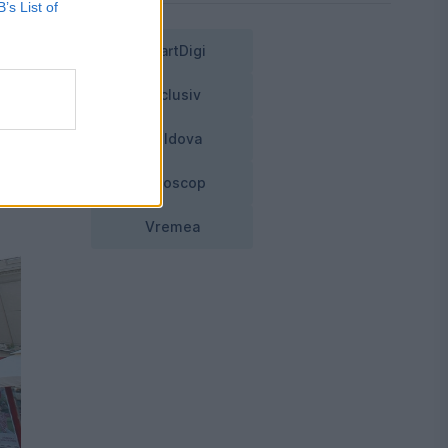
B’s List of
SmartDigi
Exclusiv
Moldova
Horoscop
Vremea