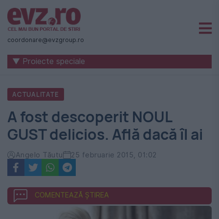
Știri
naționale
coordonare@evzgroup.ro
și
▼ Proiecte speciale
internaționale
|
ACTUALITATE
România
A fost descoperit NOUL
-
GUST delicios. Află dacă îl ai
Evenimentul
Zilei
Angelo Tăutu
25 februarie 2015, 01:02
COMENTEAZĂ ȘTIREA