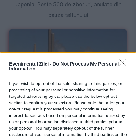
Japonia. Peste 500 de zboruri, anulate din
cauza taifunului
Evenimentul Zilei -
Do Not Process My Personal
Information
If you wish to opt-out of the sale, sharing to third parties, or
processing of your personal or sensitive information for
POLITICA
targeted advertising by us, please use the below opt-out
PSD cere activarea mecanismului european
section to confirm your selection. Please note that after your
opt-out request is processed you may continue seeing
de urgență pentru energie și susține
interest-based ads based on personal information utilized by
us or personal information disclosed to third parties prior to
menținerea centralelor pe cărbune. Critici la
your opt-out. You may separately opt-out of the further
adresa lui Bolojan
disclosure of your personal information by third parties on the