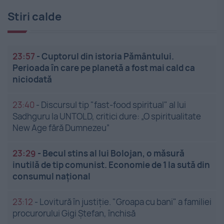
Stiri calde
23:57
-
Cuptorul din istoria Pământului.
Perioada în care pe planetă a fost mai cald ca
niciodată
23:40
-
Discursul tip "fast-food spiritual" al lui
Sadhguru la UNTOLD, critici dure: „O spiritualitate
New Age fără Dumnezeu”
23:29
-
Becul stins al lui Bolojan, o măsură
inutilă de tip comunist. Economie de 1 la sută din
consumul național
23:12
-
Lovitură în justiție. "Groapa cu bani" a familiei
procurorului Gigi Ștefan, închisă