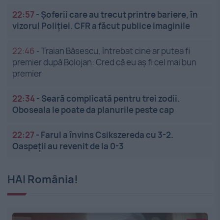
22:57
-
Șoferii care au trecut printre bariere, în
vizorul Poliției. CFR a făcut publice imaginile
22:46
-
Traian Băsescu, întrebat cine ar putea fi
premier după Bolojan: Cred că eu aș fi cel mai bun
premier
22:34
-
Seară complicată pentru trei zodii.
Oboseala le poate da planurile peste cap
22:27
-
Farul a învins Csikszereda cu 3-2.
Oaspeții au revenit de la 0-3
HAI România!