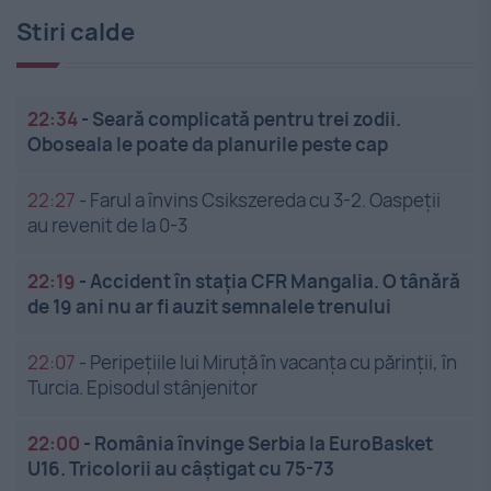
Stiri calde
22:34
-
Seară complicată pentru trei zodii.
Oboseala le poate da planurile peste cap
22:27
-
Farul a învins Csikszereda cu 3-2. Oaspeții
au revenit de la 0-3
22:19
-
Accident în stația CFR Mangalia. O tânără
de 19 ani nu ar fi auzit semnalele trenului
22:07
-
Peripețiile lui Miruță în vacanța cu părinții, în
Turcia. Episodul stânjenitor
22:00
-
România învinge Serbia la EuroBasket
U16. Tricolorii au câștigat cu 75-73