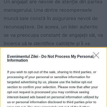
Un angajat are nevoie de atenție din partea
managerului. Una dintre recompensele
muncii sale constă în asigurarea nevoii de
recunoaștere. De aceea, un lider autentic
se va preocupa constant de angajații săi, va
încerca să le identifice calitățile și îi va
recompensa pentru eforturile făcute. De
Evenimentul Zilei -
Do Not Process My Personal
aceea, trebuie să te transformi într-o
Information
persoană responsabilă cu atmosfera din
If you wish to opt-out of the sale, sharing to third parties, or
firmă, cu identificarea secretelor pentru o
processing of your personal or sensitive information for
targeted advertising by us, please use the below opt-out
echipă de top, acordând mult timp
section to confirm your selection. Please note that after your
opt-out request is processed you may continue seeing
angajaților tăi. Toate acestea se vor
interest-based ads based on personal information utilized by
transforma în productivitate pentru
us or personal information disclosed to third parties prior to
your opt-out. You may separately opt-out of the further