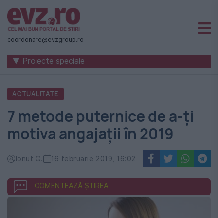
Știri
naționale
coordonare@evzgroup.ro
și
▼ Proiecte speciale
internaționale
|
ACTUALITATE
România
7 metode puternice de a-ți
-
motiva angajații în 2019
Evenimentul
Zilei
Ionut G.
16 februarie 2019, 16:02
COMENTEAZĂ ȘTIREA