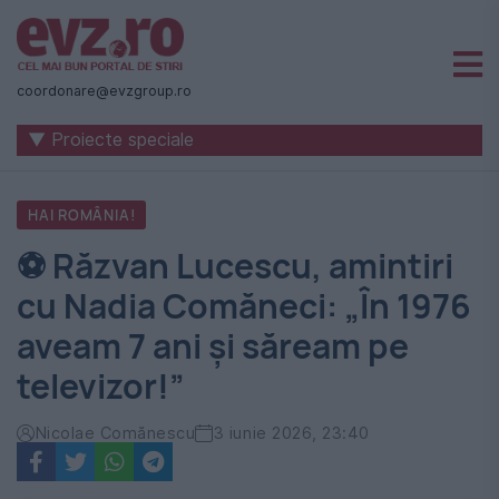
Știri
naționale
coordonare@evzgroup.ro
și
▼ Proiecte speciale
internaționale
|
HAI ROMÂNIA!
România
⚽ Răzvan Lucescu, amintiri
-
cu Nadia Comăneci: „În 1976
Evenimentul
aveam 7 ani și săream pe
Zilei
televizor!”
Nicolae Comănescu
3 iunie 2026, 23:40