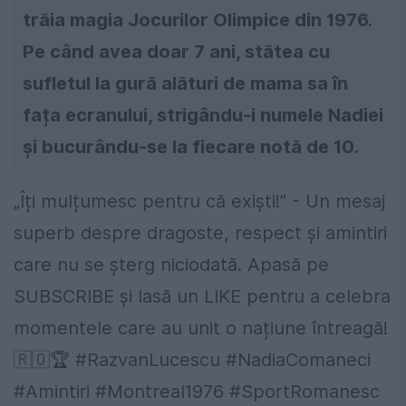
trăia magia Jocurilor Olimpice din 1976.
Pe când avea doar 7 ani, stătea cu
sufletul la gură alături de mama sa în
fața ecranului, strigându-i numele Nadiei
și bucurându-se la fiecare notă de 10.
„Îți mulțumesc pentru că exiști!” - Un mesaj
superb despre dragoste, respect și amintiri
care nu se șterg niciodată. Apasă pe
SUBSCRIBE și lasă un LIKE pentru a celebra
momentele care au unit o națiune întreagă!
🇷🇴🏆 #RazvanLucescu #NadiaComaneci
#Amintiri #Montreal1976 #SportRomanesc