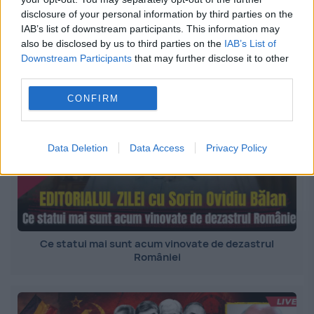
disclosure of your personal information by third parties on the
„Mă PIȘ pe mine!” – Secretul murdar de la congrese! 😳
IAB’s list of downstream participants. This information may
also be disclosed by us to third parties on the
IAB’s List of
Downstream Participants
that may further disclose it to other
third parties.
CONFIRM
Data Deletion
Data Access
Privacy Policy
Ce statui mai sunt acum vinovate de dezastrul
României