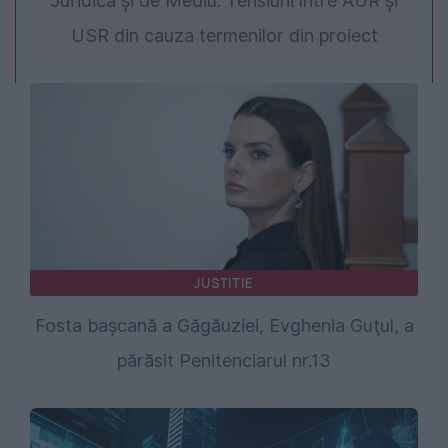
Juridică și de Mediu. Tensiuni între AUR și
USR din cauza termenilor din proiect
JUSTITIE
Fosta başcană a Găgăuziei, Evghenia Guţul, a
părăsit Penitenciarul nr.13