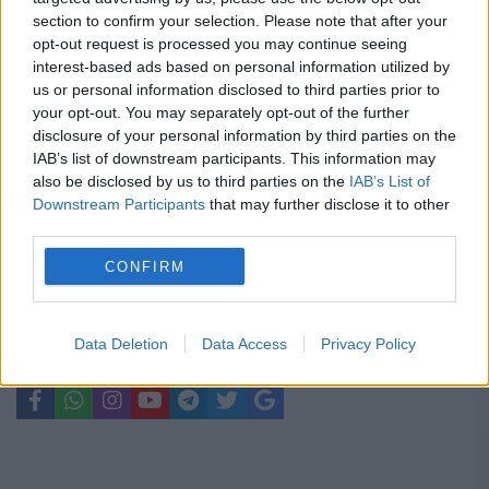
pensie? Actele necesare. Termenul legal
section to confirm your selection. Please note that after your
de depunere a cererii
opt-out request is processed you may continue seeing
interest-based ads based on personal information utilized by
Peste 900 de primării riscă să rămână
us or personal information disclosed to third parties prior to
fără bani de la buget. Oana Gheorghiu:
your opt-out. You may separately opt-out of the further
disclosure of your personal information by third parties on the
Trebuie să fie înrolate în platforma
IAB’s list of downstream participants. This information may
also be disclosed by us to third parties on the
IAB’s List of
Ghiseul.ro
Downstream Participants
that may further disclose it to other
third parties.
CONFIRM
chisinau
pman
republica moldova
Data Deletion
Data Access
Privacy Policy
Vinuri