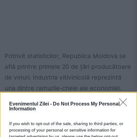
Potrivit statisticilor, Republica Moldova se
află printre primele 20 de țări producătoare
de vinuri. Industria vitivinicolă reprezintă
una dintre ramurile-cheie ale economiei.
Vinurile moldovenești sunt importate de
Evenimentul Zilei -
Do Not Process My Personal
peste 70 de țări din diferite colțuri ale lumii.
Information
If you wish to opt-out of the sale, sharing to third parties, or
Cine are dreptul să încaseze ultima
processing of your personal or sensitive information for
targeted advertising by us, please use the below opt-out