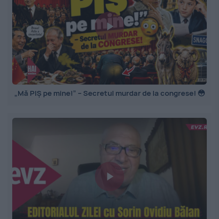
„Mă PIȘ pe mine!” – Secretul murdar de la congrese! 😳