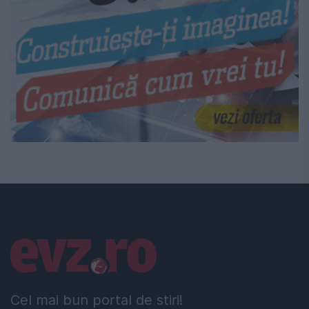
Linkuri utile
Cel mai bun portal de stiri!