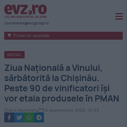
Știri
naționale
coordonare@evzgroup.ro
și
▼ Proiecte speciale
internaționale
|
SOCIAL
România
Ziua Națională a Vinului,
-
sărbătorită la Chișinău.
Evenimentul
Peste 90 de vinificatori își
Zilei
vor etala produsele în PMAN
Ana Munteanu
14 septembrie 2024, 15:55