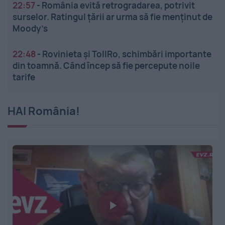
22:57
-
România evită retrogradarea, potrivit
surselor. Ratingul țării ar urma să fie menținut de
Moody’s
22:48
-
Rovinieta și TollRo, schimbări importante
din toamnă. Când încep să fie percepute noile
tarife
HAI România!