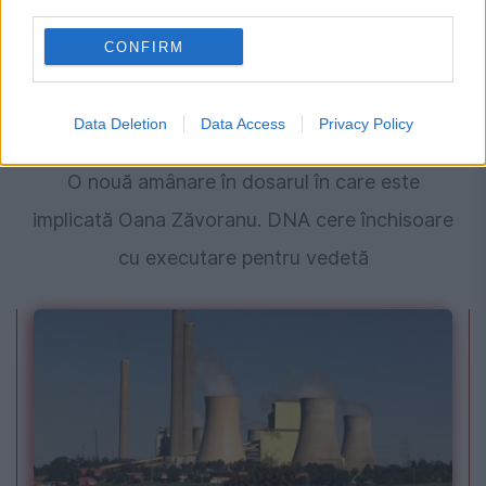
third parties.
CONFIRM
Data Deletion
Data Access
Privacy Policy
MONDEN
O nouă amânare în dosarul în care este
implicată Oana Zăvoranu. DNA cere închisoare
cu executare pentru vedetă