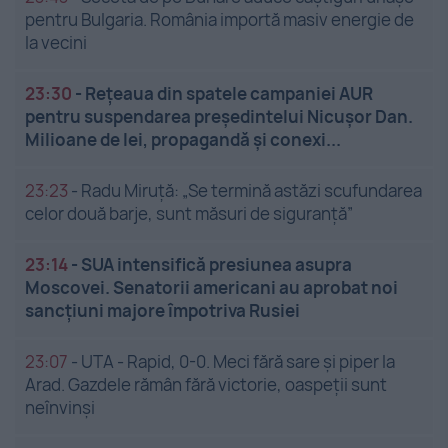
pentru Bulgaria. România importă masiv energie de
la vecini
23:30
-
Rețeaua din spatele campaniei AUR
pentru suspendarea președintelui Nicușor Dan.
Milioane de lei, propagandă și conexi...
23:23
-
Radu Miruță: „Se termină astăzi scufundarea
celor două barje, sunt măsuri de siguranţă”
23:14
-
SUA intensifică presiunea asupra
Moscovei. Senatorii americani au aprobat noi
sancțiuni majore împotriva Rusiei
23:07
-
UTA - Rapid, 0-0. Meci fără sare și piper la
Arad. Gazdele rămân fără victorie, oaspeții sunt
neînvinși