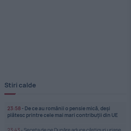
Stiri calde
23:58
-
De ce au românii o pensie mică, deși
plătesc printre cele mai mari contribuții din UE
23:43
-
Seceta de pe Dunăre aduce câștiguri uriașe