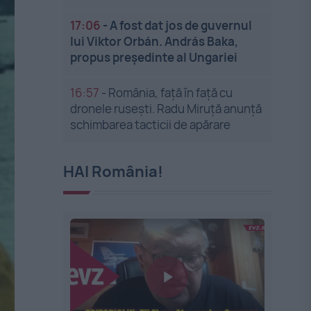
17:06
-
A fost dat jos de guvernul
lui Viktor Orbán. András Baka,
propus președinte al Ungariei
16:57
-
România, față în față cu
dronele rusești. Radu Miruță anunță
schimbarea tacticii de apărare
HAI România!