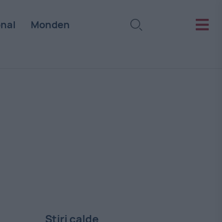
onal
Monden
Stiri calde