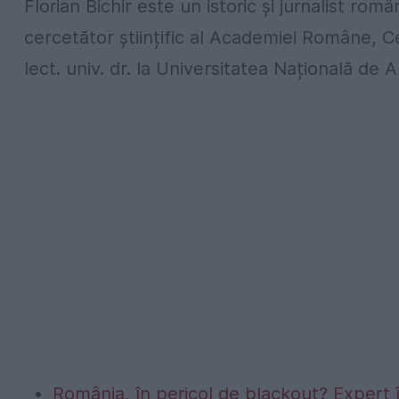
Florian Bichir este un istoric și jurnalist româ
cercetător științific al Academiei Române, Cen
lect. univ. dr. la Universitatea Națională de A
România, în pericol de blackout? Expert 