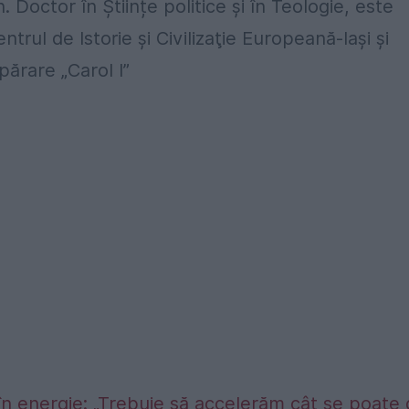
n. Doctor în Științe politice și în Teologie, este
trul de Istorie şi Civilizaţie Europeană-Iaşi și
părare „Carol I”
în energie: „Trebuie să accelerăm cât se poate