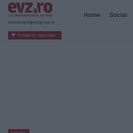
Știri
Home
Social
naționale
coordonare@evzgroup.ro
și
▼ Proiecte speciale
internaționale
|
România
-
Evenimentul
Zilei