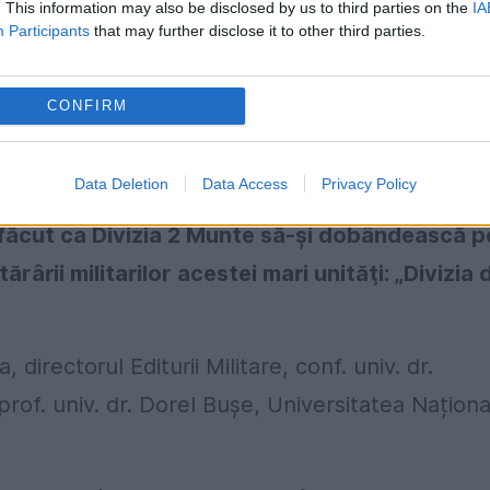
. This information may also be disclosed by us to third parties on the
IA
acestea a fost Divizia 2 Munte”, a transmis
Participants
that may further disclose it to other third parties.
CONFIRM
e curajul luptătorilor generalului Dumitrache în
az, condusă de generalul Ioan Dumitrache, a fo
Data Deletion
Data Access
Privacy Policy
nduitei eroice a ostașilor. „
Curajul luptătorilor
făcut ca Divizia 2 Munte să-şi dobândească p
ârii militarilor acestei mari unităţi: „Divizia 
irectorul Editurii Militare, conf. univ. dr.
of. univ. dr. Dorel Bușe, Universitatea Naționa