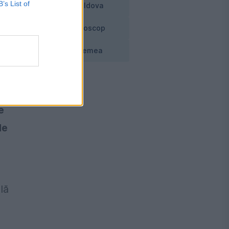
B’s List of
Moldova
Horoscop
Vremea
st
e
de
lă