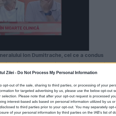
neralului Ion Dumitrache, cel ce a condus
ai estic punct al celui de-al doilea război
a.
l Zilei -
Do Not Process My Personal Information
to opt-out of the sale, sharing to third parties, or processing of your per
mitrache sunt fără îndoială importante, dacă nu
formation for targeted advertising by us, please use the below opt-out s
astre și mai ales al celui de-al doilea război
r selection. Please note that after your opt-out request is processed y
eing interest-based ads based on personal information utilized by us or
de munte au reprezentat pe toata durata
disclosed to third parties prior to your opt-out. You may separately opt-
losure of your personal information by third parties on the IAB’s list of
le infanteriei române.
În jargonul de astăzi un f