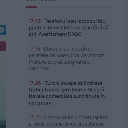
17:43
-
Telefonul sau laptopul tău
poate fi folosit într-un atac fără să
știi. Avertisment DNSC
17:34
-
Doi alpiniști, blocați pe
peretele din Valea Albă. Salvamont
Prahova a cerut sprijinul unui
elicopter
17:26
-
Turcia începe să limiteze
traficul naval spre Marea Neagră.
Navele comerciale sunt ținute în
așteptare
17:15
-
Simona Halep, un nou capitol
al vieții. Cea mai sinceră declarație