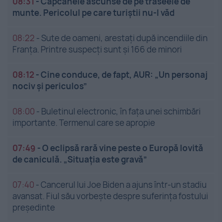
08:31
-
Capcanele ascunse de pe traseele de
munte. Pericolul pe care turiștii nu-l văd
08:22
-
Sute de oameni, arestați după incendiile din
Franța. Printre suspecți sunt și 166 de minori
08:12
-
Cine conduce, de fapt, AUR: „Un personaj
nociv și periculos”
08:00
-
Buletinul electronic, în fața unei schimbări
importante. Termenul care se apropie
07:49
-
O eclipsă rară vine peste o Europă lovită
de caniculă. „Situația este gravă”
07:40
-
Cancerul lui Joe Biden a ajuns într-un stadiu
avansat. Fiul său vorbește despre suferința fostului
președinte