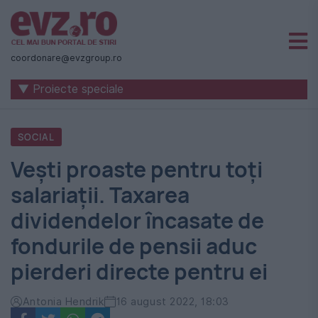
Știri
naționale
coordonare@evzgroup.ro
și
▼ Proiecte speciale
internaționale
|
SOCIAL
România
Vești proaste pentru toţi
-
salariații. Taxarea
Evenimentul
dividendelor încasate de
Zilei
fondurile de pensii aduc
pierderi directe pentru ei
Antonia Hendrik
16 august 2022, 18:03