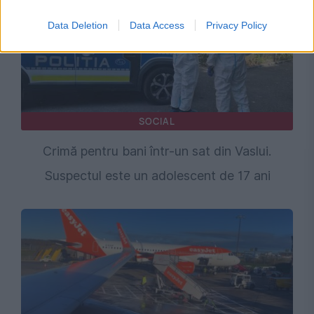
Data Deletion
Data Access
Privacy Policy
SOCIAL
Crimă pentru bani într-un sat din Vaslui.
Suspectul este un adolescent de 17 ani