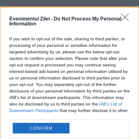
Evenimentul Zilei -
Do Not Process My Personal
Information
If you wish to opt-out of the sale, sharing to third parties, or
processing of your personal or sensitive information for
targeted advertising by us, please use the below opt-out
section to confirm your selection. Please note that after your
opt-out request is processed you may continue seeing
POLITICA
interest-based ads based on personal information utilized by
us or personal information disclosed to third parties prior to
PSD cere activarea mecanismului european
your opt-out. You may separately opt-out of the further
disclosure of your personal information by third parties on the
de urgență pentru energie și susține
IAB’s list of downstream participants. This information may
also be disclosed by us to third parties on the
IAB’s List of
menținerea centralelor pe cărbune. Critici la
Downstream Participants
that may further disclose it to other
adresa lui Bolojan
third parties.
CONFIRM