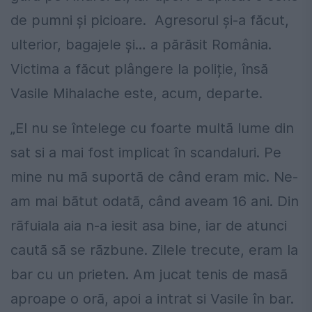
de pumni și picioare. Agresorul și-a făcut,
ulterior, bagajele și… a părăsit România.
Victima a făcut plângere la poliție, însă
Vasile Mihalache este, acum, departe.
„El nu se întelege cu foarte multã lume din
sat si a mai fost implicat în scandaluri. Pe
mine nu mã suportã de când eram mic. Ne-
am mai bãtut odatã, când aveam 16 ani. Din
rãfuiala aia n-a iesit asa bine, iar de atunci
cautã sã se rãzbune. Zilele trecute, eram la
bar cu un prieten. Am jucat tenis de masã
aproape o orã, apoi a intrat si Vasile în bar.