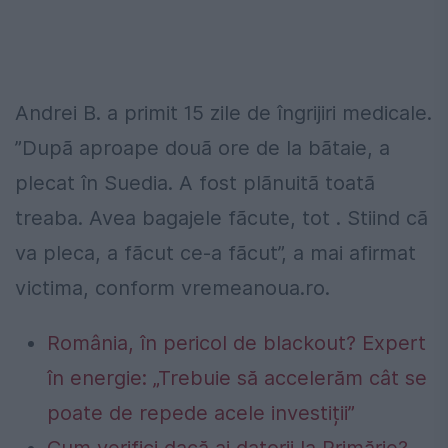
Andrei B. a primit 15 zile de îngrijiri medicale.
”Dupã aproape douã ore de la bãtaie, a
plecat în Suedia. A fost plãnuitã toatã
treaba. Avea bagajele fãcute, tot . Stiind cã
va pleca, a fãcut ce-a fãcut”, a mai afirmat
victima, conform vremeanoua.ro.
România, în pericol de blackout? Expert
în energie: „Trebuie să accelerăm cât se
poate de repede acele investiții”