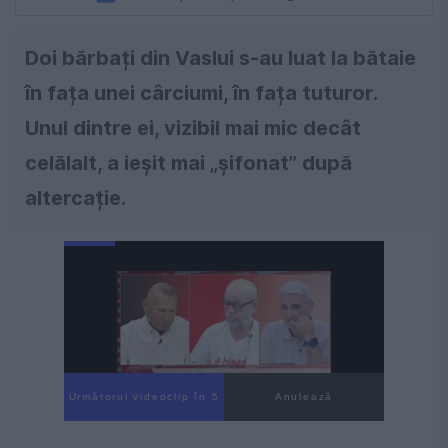
Doi bărbați din Vaslui s-au luat la bătaie
în fața unei cârciumi, în fața tuturor.
Unul dintre ei, vizibil mai mic decât
celălalt, a ieșit mai „șifonat” după
altercație.
Următorul videoclip în 4
Anulează