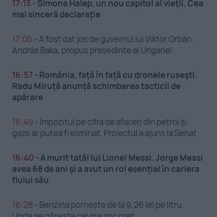
17:15
-
Simona Halep, un nou capitol al vieții. Cea
mai sinceră declarație
17:06
-
A fost dat jos de guvernul lui Viktor Orbán.
András Baka, propus președinte al Ungariei
16:57
-
România, față în față cu dronele rusești.
Radu Miruță anunță schimbarea tacticii de
apărare
16:49
-
Impozitul pe cifra de afaceri din petrol și
gaze ar putea fi eliminat. Proiectul a ajuns la Senat
16:40
-
A murit tatăl lui Lionel Messi. Jorge Messi
avea 68 de ani și a avut un rol esențial în cariera
fiului său
16:28
-
Benzina pornește de la 9,26 lei pe litru.
Unde se găsește cel mai mic preț