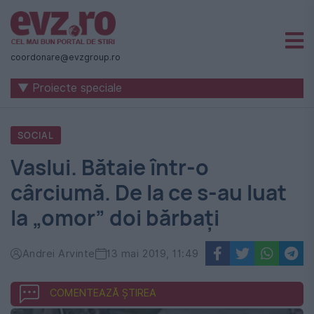
Știri
naționale
coordonare@evzgroup.ro
și
▼ Proiecte speciale
internaționale
|
SOCIAL
România
Vaslui. Bătaie într-o
-
cârciumă. De la ce s-au luat
Evenimentul
la „omor” doi bărbați
Zilei
Andrei Arvinte
13 mai 2019, 11:49
COMENTEAZĂ ȘTIREA