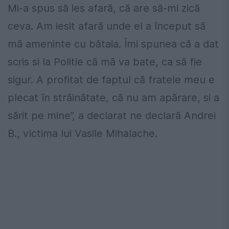
Mi-a spus sã ies afarã, cã are sã-mi zicã
ceva. Am iesit afarã unde el a început sã
mã ameninte cu bãtaia. Îmi spunea cã a dat
scris si la Politie cã mã va bate, ca sã fie
sigur. A profitat de faptul cã fratele meu e
plecat în strãinãtate, cã nu am apãrare, si a
sãrit pe mine”, a declarat ne declarã Andrei
B., victima lui Vasile Mihalache.