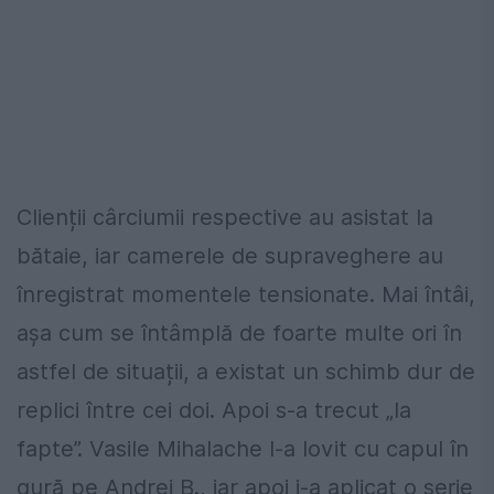
Clienții cârciumii respective au asistat la
bătaie, iar camerele de supraveghere au
înregistrat momentele tensionate. Mai întâi,
așa cum se întâmplă de foarte multe ori în
astfel de situații, a existat un schimb dur de
replici între cei doi. Apoi s-a trecut „la
fapte”. Vasile Mihalache l-a lovit cu capul în
gură pe Andrei B., iar apoi i-a aplicat o serie