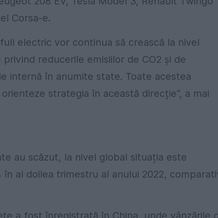
Peugeot 208 EV, Tesla Model 3, Renault Twingo
el Corsa-e.
 full electric vor continua să crească la nivel
privind reducerile emisiilor de CO2 și de
e internă în anumite state. Toate acestea
orienteze strategia în această direcție“, a mai
e au scăzut, la nivel global situația este
n al doilea trimestru al anului 2022, comparati
țe a fost înregistrată în China, unde vânzările 