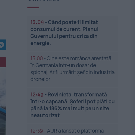
13:09
-
Când poate fi limitat
consumul de curent. Planul
Guvernului pentru criza din
energie.
13:00
-
Cine este românca arestată
în Germania într-un dosar de
spionaj. Ar fi urmărit șef din industria
dronelor
12:49
-
Rovinieta, transformată
într-o capcană. Șoferii pot plăti cu
până la 186% mai mult pe un site
neautorizat
12:39
-
AUR a lansat o platformă