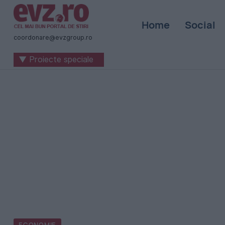
Știri
Home
Social
naționale
coordonare@evzgroup.ro
și
▼ Proiecte speciale
internaționale
|
România
-
Evenimentul
Zilei