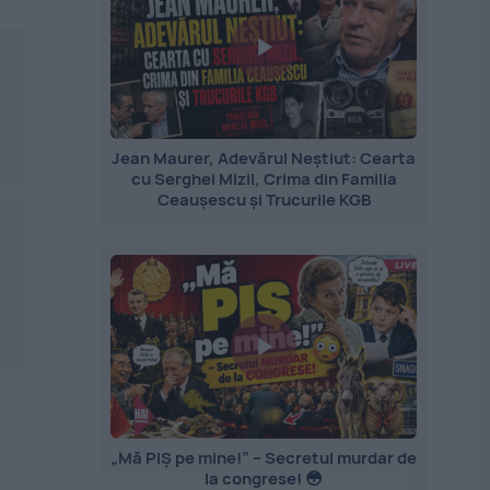
Jean Maurer, Adevărul Neștiut: Cearta
cu Serghei Mizil, Crima din Familia
Ceaușescu și Trucurile KGB
„Mă PIȘ pe mine!” – Secretul murdar de
la congrese! 😳