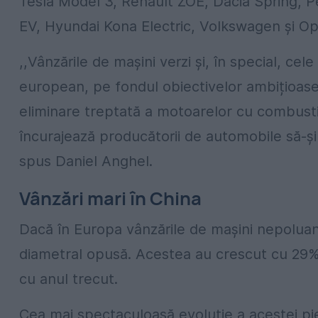
Tesla Model 3, Renault ZOE, Dacia Spring, 
EV, Hyundai Kona Electric, Volkswagen și Op
,,Vânzările de mașini verzi și, în special, cele
european, pe fondul obiectivelor ambițioase 
eliminare treptată a motoarelor cu combusti
încurajează producătorii de automobile să-și 
spus Daniel Anghel.
Vânzări mari în China
Dacă în Europa vânzările de mașini nepoluant
diametral opusă. Acestea au crescut cu 29% î
cu anul trecut.
Cea mai spectaculoasă evoluție a acestei pie