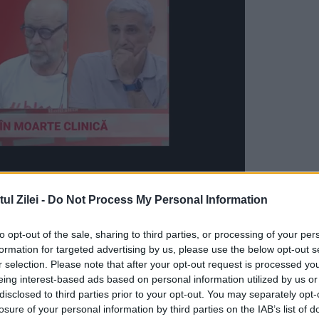
hibride, au scăzut în Europa cu 4,4%, în al doil
l Zilei -
Do Not Process My Personal Information
e realizată de PwC, în perioada menționată, au fo
to opt-out of the sale, sharing to third parties, or processing of your per
În România însă, vânzările de mașini electrice s
formation for targeted advertising by us, please use the below opt-out s
r selection. Please note that after your opt-out request is processed y
 cele de autoturisme diesel.
eing interest-based ads based on personal information utilized by us or
disclosed to third parties prior to your opt-out. You may separately opt-
oducătorilor în ceea ce privește lipsa
losure of your personal information by third parties on the IAB’s list of