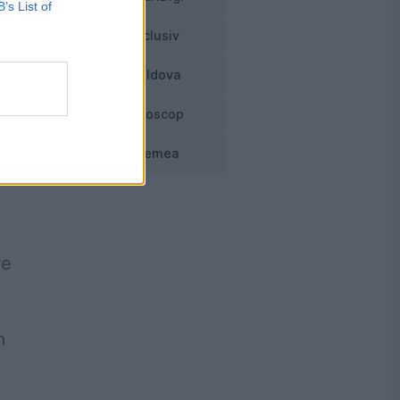
B’s List of
Exclusiv
Moldova
n
Horoscop
Vremea
re
n