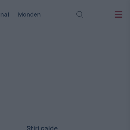
onal
Monden
Stiri calde