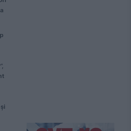
la
ip
”,
nt
 și