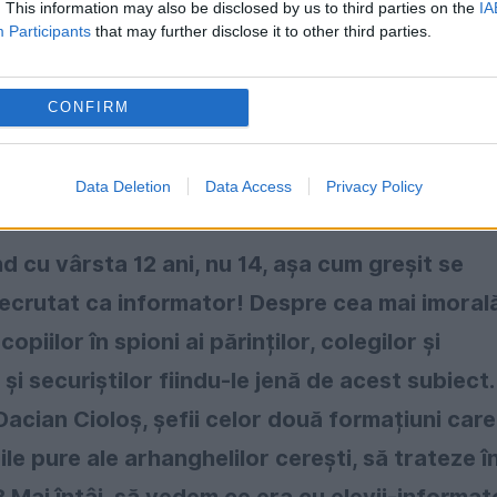
. This information may also be disclosed by us to third parties on the
IA
Participants
that may further disclose it to other third parties.
d am citit prevederea, vor putea fi desemnați
 au fost colaboratori ai Securității, dar doar
CONFIRM
, așa este, Securitatea recruta minori, mi-am sp
 se angaja să colaboreze fără știința părinților
Data Deletion
Data Access
Privacy Policy
nd cu vârsta 12 ani, nu 14, așa cum greșit se
 recrutat ca informator! Despre cea mai imoral
piilor în spioni ai părinților, colegilor și
 și securiștilor fiindu-le jenă de acest subiect.
Dacian Cioloș, șefii celor două formațiuni care
ile pure ale arhanghelilor cerești, să trateze î
Mai întâi, să vedem ce era cu elevii-informat