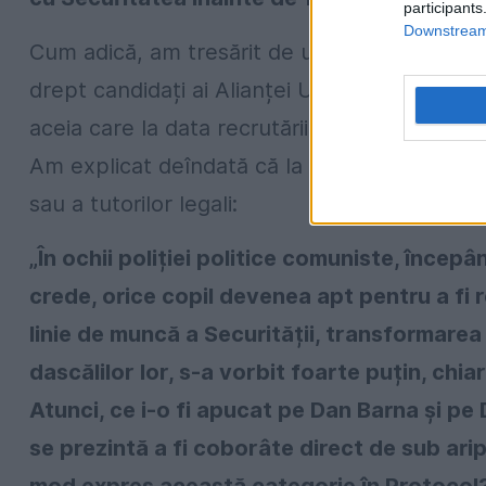
participants
Downstream 
Cum adică, am tresărit de uimire, atunci cân
drept candidați ai Alianței USR-PLUS cei care
aceia care la data recrutării erau minori? Da
Am explicat deîndată că la recrutare, minorul
sau a tutorilor legali:
„În ochii poliției politice comuniste, începâ
crede, orice copil devenea apt pentru a fi
linie de muncă a Securității, transformarea co
dascălilor lor, s-a vorbit foarte puțin, chiar
Atunci, ce i-o fi apucat pe Dan Barna și pe 
se prezintă a fi coborâte direct de sub arip
mod expres această categorie în Protocol? 