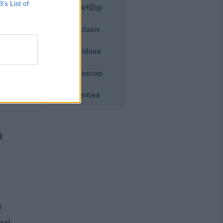
B’s List of
SmartDigi
Exclusiv
Moldova
us!
Horoscop
Vremea
ă
n
ori