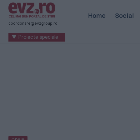
Știri
Home
Social
naționale
coordonare@evzgroup.ro
și
▼ Proiecte speciale
internaționale
|
România
-
Evenimentul
Zilei