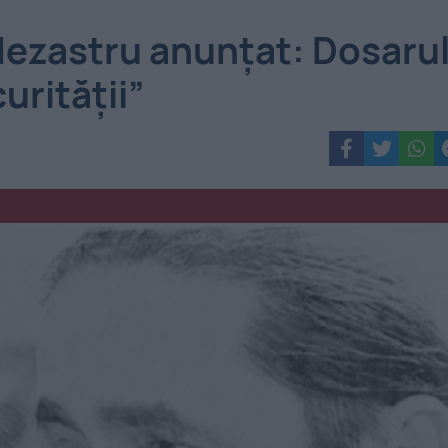
dezastru anunțat: Dosaru
urității”