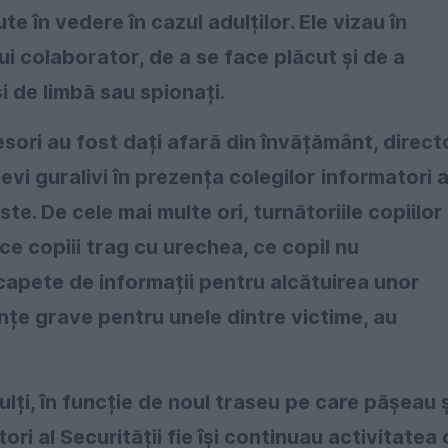
te în vedere în cazul adulților. Ele vizau în
lui colaborator, de a se face plăcut și de a
i de limbă sau spionați.
sori au fost dați afară din învățământ, direct
elevi guralivi în prezența colegilor informatori 
ste. De cele mai multe ori, turnătoriile copiilor 
ce copiii trag cu urechea, ce copil nu
capete de informații pentru alcătuirea unor
țe grave pentru unele dintre victime, au
lți, în funcție de noul traseu pe care pășeau ș
ori al Securității fie își continuau activitatea 