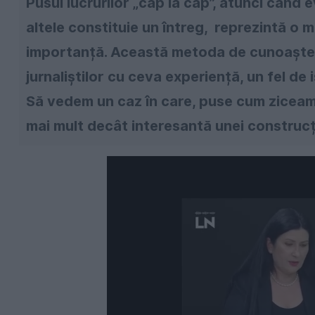
Pusul lucrurilor „cap la cap”, atunci când
altele constituie un întreg, reprezintă o 
importanță. Această metoda de cunoaștere ș
jurnaliștilor cu ceva experiență, un fel de i
Să vedem un caz în care, puse cum ziceam 
mai mult decât interesantă unei construcți