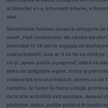
ai Direcției a I-a, Informații Interne, a Secu
sine.
Securitatea folosea această categorie de 
numit „Fișă colaborator din rândul elevilor”
intervalul 12-18 ani se angajau să desfășoar
cumva îndulcit, cum ar fi să fie cu ochii pe
să-și „apere patria și poporul”, adică să a
ținea de obligațiile legale, civice și patrio
colaborării era unul îndulcit, pentru că de 
turnător. Și turna! Își turna colegii, profesor
de la alte activități extrașcolare, deseori ch
părinților. Adică, poliție politică în toată r