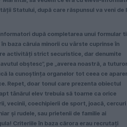
rității Statului, după care răspunsul va veni de 
informatori după completarea unui formular t
, în baza căruia minorii cu vârste cuprinse în
e activități strict securistice, dar denumite
 „avutul obștesc”, pe „averea noastră, a tuturor
ducă la cunoștința organelor tot ceea ce apare
tice. Repet, doar tonul care prezenta obiectul
fapt tânărul elev trebuia să toarne ca orice
ii, vecinii, coechipierii de sport, joacă, cercuri
iar și rudele, sau prietenii de familie ai
egula! Criteriile în baza cărora erau recrutați