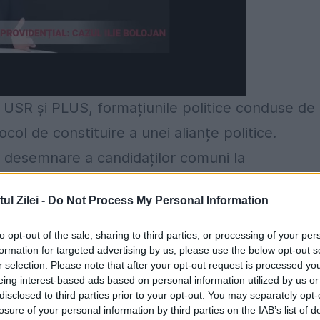
9, USR și PLUS, formațiunile politice conduse de
col de constituire a unei alianțe politice.
e desemnare a candidaților comuni la
și criteriile de excludere a candidaturii celor c
l Zilei -
Do Not Process My Personal Information
tori ai poliției politice comuniste. Cu privire la
vedere mai mult decât bizară:
to opt-out of the sale, sharing to third parties, or processing of your per
formation for targeted advertising by us, please use the below opt-out s
r selection. Please note that after your opt-out request is processed y
 ai Alianței persoane care au avut calitatea 
eing interest-based ads based on personal information utilized by us or
tății sau, majore fiind, au semnat un angajamen
disclosed to third parties prior to your opt-out. You may separately opt-
losure of your personal information by third parties on the IAB’s list of