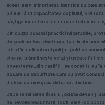
acești elevi minori erau identice cu cele avu
primul rând capacitatea copilului, a viitoru
câștiga încrederea celor care trebuiau traș
Din cauza acestei practici mizerabile, profe
de școli au fost destituiți, familii ale unor 
intrat în colimatorul poliției politice comuni
cine nu trăncănește verzi și uscate în timp 
povestește „din casă”? - se constituiau în 
dosare de Securitate care au avut consecin
distrus cariere și au deturnat destine.
După terminarea liceului, odată deveniți adu
de nevoile Securității, foștii elevi-colaborat