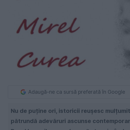
Adaugă-ne ca sursă preferată în Google
Nu de puține ori, istoricii reușesc mulțum
pătrundă adevăruri ascunse contemporani