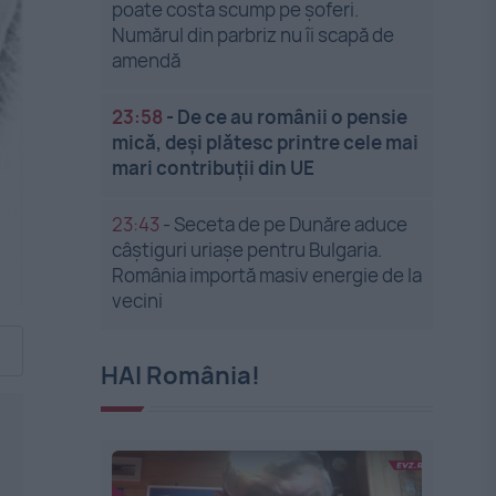
poate costa scump pe șoferi.
Numărul din parbriz nu îi scapă de
amendă
23:58
-
De ce au românii o pensie
mică, deși plătesc printre cele mai
mari contribuții din UE
23:43
-
Seceta de pe Dunăre aduce
câștiguri uriașe pentru Bulgaria.
România importă masiv energie de la
vecini
HAI România!