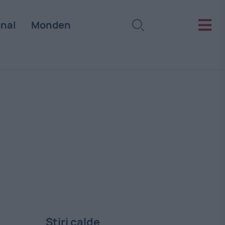
onal
Monden
Stiri calde