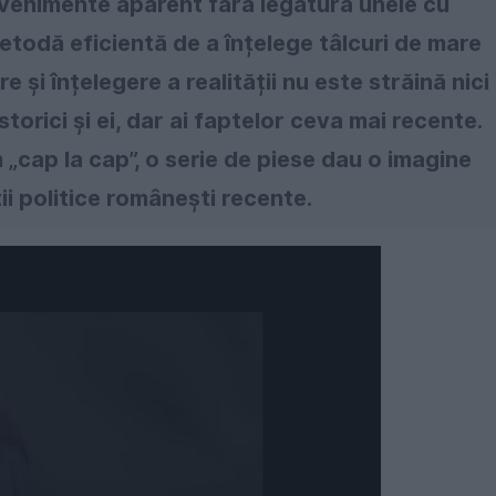
 evenimente aparent fără legătură unele cu
metodă eficientă de a înțelege tâlcuri de mare
i înțelegere a realității nu este străină nici
storici și ei, dar ai faptelor ceva mai recente.
„cap la cap”, o serie de piese dau o imagine
i politice românești recente.