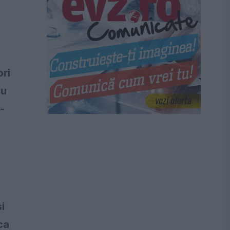
ori
au
-
i
ca