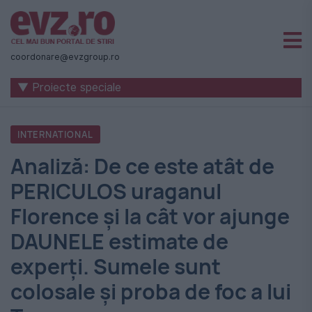
Știri
naționale
coordonare@evzgroup.ro
și
▼ Proiecte speciale
internaționale
|
INTERNATIONAL
România
Analiză: De ce este atât de
-
PERICULOS uraganul
Evenimentul
Florence şi la cât vor ajunge
Zilei
DAUNELE estimate de
experţi. Sumele sunt
colosale şi proba de foc a lui