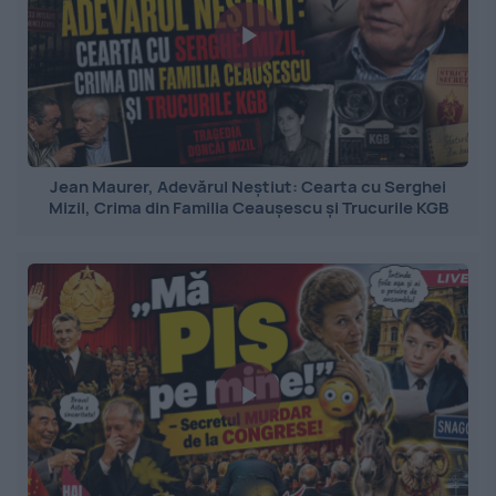
Jean Maurer, Adevărul Neștiut: Cearta cu Serghei
Mizil, Crima din Familia Ceaușescu și Trucurile KGB