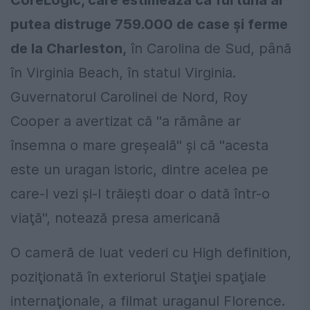
CoreLogic, care estimează că furtuna ar
putea distruge 759.000 de case şi ferme
de la Charleston,
în Carolina de Sud, până
în Virginia Beach, în statul Virginia.
Guvernatorul Carolinei de Nord, Roy
Cooper a avertizat că ''a rămâne ar
însemna o mare greşeală'' şi că ''acesta
este un uragan istoric, dintre acelea pe
care-l vezi şi-l trăieşti doar o dată într-o
viaţă'', notează presa americană
O cameră de luat vederi cu High definition,
poziţionată în exteriorul Staţiei spaţiale
internaţionale, a filmat uraganul Florence.