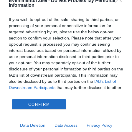
Evenimentul Zilei -
Do Not Process My Personal
Information
If you wish to opt-out of the sale, sharing to third parties, or
processing of your personal or sensitive information for
INTERNATIONAL
targeted advertising by us, please use the below opt-out
section to confirm your selection. Please note that after your
Atac masiv în Kiev, 17 morți și zeci de răniți.
opt-out request is processed you may continue seeing
interest-based ads based on personal information utilized by
Apărarea antiaeriană depășită pe fondul crizei
us or personal information disclosed to third parties prior to
de sisteme Patriot
your opt-out. You may separately opt-out of the further
disclosure of your personal information by third parties on the
IAB’s list of downstream participants. This information may
also be disclosed by us to third parties on the
IAB’s List of
Downstream Participants
that may further disclose it to other
third parties.
CONFIRM
Data Deletion
Data Access
Privacy Policy