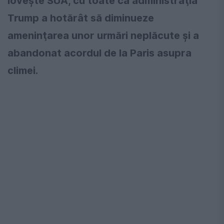
loveşte SUA, cu toate că administraţia
Trump a hotărât să diminueze
ameninţarea unor urmări neplăcute şi a
abandonat acordul de la Paris asupra
climei.