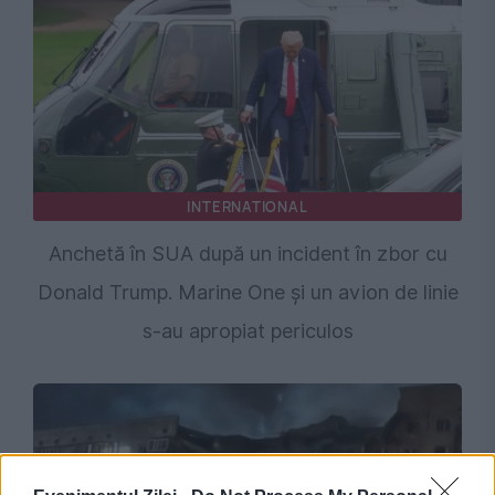
INTERNATIONAL
Anchetă în SUA după un incident în zbor cu
Donald Trump. Marine One și un avion de linie
s-au apropiat periculos