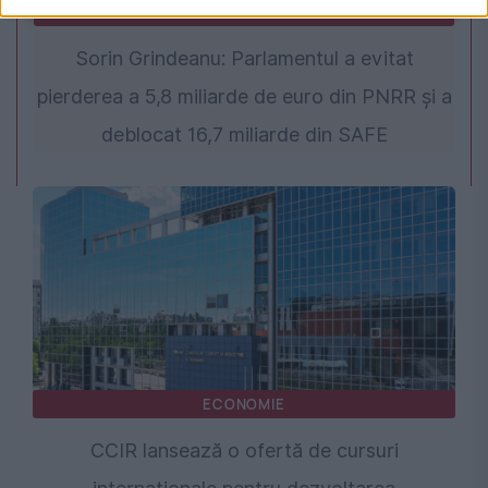
POLITICA
Sorin Grindeanu: Parlamentul a evitat
pierderea a 5,8 miliarde de euro din PNRR și a
deblocat 16,7 miliarde din SAFE
ECONOMIE
CCIR lansează o ofertă de cursuri