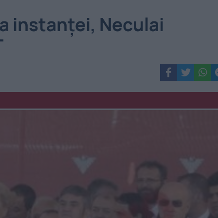
a instanţei, Neculai
T