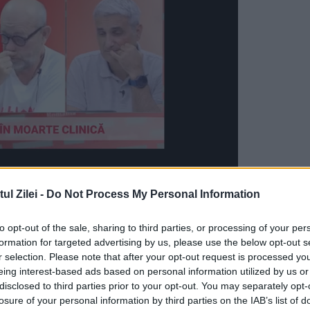
l Zilei -
Do Not Process My Personal Information
e a-l reţine pe primarul sectorului 2 şi
nu.
to opt-out of the sale, sharing to third parties, or processing of your per
formation for targeted advertising by us, please use the below opt-out s
r selection. Please note that after your opt-out request is processed y
ile celor în drept să stabilească oportunitate
eing interest-based ads based on personal information utilized by us or
osar ce vizează fapte petrecute acum 10 ani – , la
disclosed to third parties prior to your opt-out. You may separately opt-
losure of your personal information by third parties on the IAB’s list of
stiţiei, indiferent de numele celui în cauză”, se