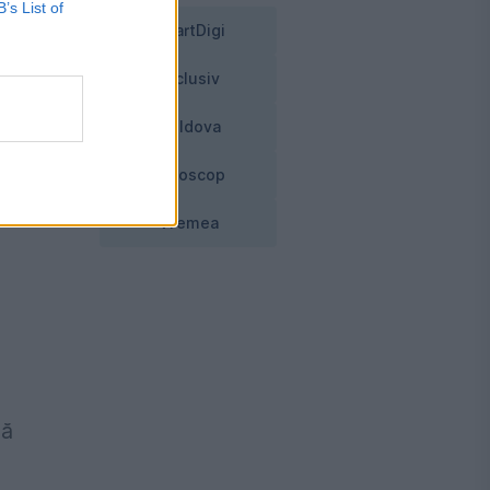
B’s List of
SmartDigi
Exclusiv
e,
ţă
Moldova
Horoscop
Vremea
lă
,