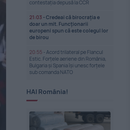
contestația depusă la CCR
21:03
-
Credeai că birocrația e
doar un mit. Funcționarii
europeni spun că este colegul lor
de birou
20:55
-
Acord trilateral pe Flancul
Estic. Forțele aeriene din România,
Bulgaria și Spania își unesc forțele
sub comanda NATO
HAI România!