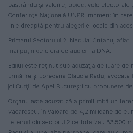
păstrându-şi valorile, obiectivele electorale 
Conferinţa Naţională UNPR, moment în care pa
linie dreaptă pentru alegerile locale din aces
Primarul Sectorului 2, Neculai Onţanu, aflat 
mai puţin de o oră de audieri la DNA.
Edilul este reţinut sub acuzaţia de luare de 
urmărire şi Loredana Claudia Radu, avocata 
joi Curţii de Apel Bucureşti cu propunere de
Onţanu este acuzat că a primit mită un tere
Văcărescu, în valoare de 4,2 milioane de eur
terenuri din sectorul 2 ce totalizau 83.500 mp
Radu şi al unei alte persoane, care au cumpă