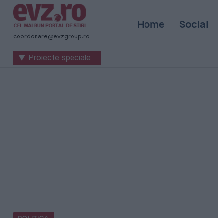
Știri
Home
Social
naționale
coordonare@evzgroup.ro
și
▼ Proiecte speciale
internaționale
|
România
-
Evenimentul
Zilei