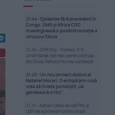
21:44
-
Epidemie fără precedent în
Congo. OMS și Africa CDC
investighează o posibilă mutație a
virusului Ebola
21:34
-
CFR Cluj - Tromso, 0-5.
Umilință de zile mari pentru echipa
din Gruia. Returul nu mai contează
21:23
-
Un nou proiect dubios al
Nataliei Morari. O echipă pro-rusă
vrea să înveţe jurnaliştii „să
gândească critic”
21:14
-
Adrian Câciu acuză PNL și
USR de bipolarism politic după