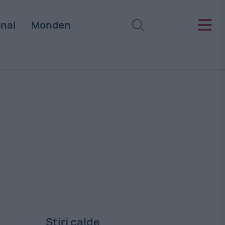
onal
Monden
Stiri calde