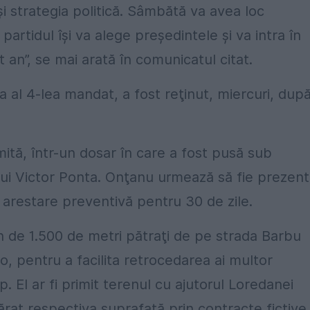
şi strategia politică. Sâmbătă va avea loc
rtidul îşi va alege preşedintele şi va intra în
t an”, se mai arată în comunicatul citat.
la al 4-lea mandat, a fost reţinut, miercuri, dup
mită, într-un dosar în care a fost pusă sub
lui Victor Ponta. Onţanu urmează să fie prezent
 arestare preventivă pentru 30 de zile.
n de 1.500 de metri pătraţi de pe strada Barbu
o, pentru a facilita retrocedarea ai multor
. El ar fi primit terenul cu ajutorul Loredanei
rat respectiva suprafaţă prin contracte fictive