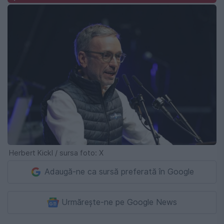
Herbert Kickl / sursa foto: X
Adaugă-ne ca sursă preferată în Google
Urmărește-ne pe Google News