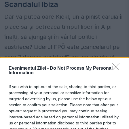
Scandalul Ibiza
Dar va putea oare Kickl, un alpinist căruia îi
place să-și petreacă timpul liber în Alpii
înalți, să ajungă și în vârful politicii
austriece? Liderul FPÖ este „cancelarul pe
care îl doresc austriecii”, spune alpinistul
Reinhold Messner, el însuși fost membru al
Evenimentul Zilei -
Do Not Process My Personal
Information
Parlamentului European din partea
Partidului Verzilor.
If you wish to opt-out of the sale, sharing to third parties, or
processing of your personal or sensitive information for
targeted advertising by us, please use the below opt-out
Kickl, spune Messner, înțelege „sufletul
section to confirm your selection. Please note that after your
oamenilor”. Au trecut cinci ani de la
opt-out request is processed you may continue seeing
interest-based ads based on personal information utilized by
publicarea așa-numitului
scandal „Ibiza”
,
us or personal information disclosed to third parties prior to
your opt-out. You may separately opt-out of the further