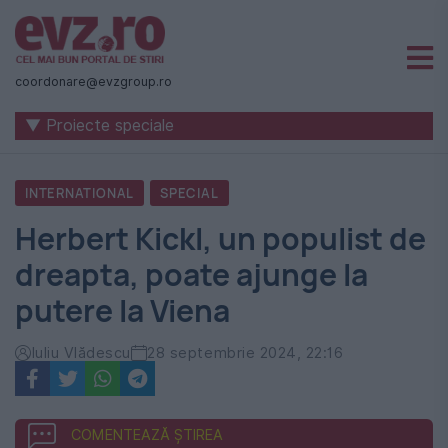
Știri
naționale
coordonare@evzgroup.ro
și
▼ Proiecte speciale
internaționale
|
INTERNATIONAL
SPECIAL
România
Herbert Kickl, un populist de
-
dreapta, poate ajunge la
Evenimentul
putere la Viena
Zilei
Iuliu Vlădescu
28 septembrie 2024, 22:16
COMENTEAZĂ ȘTIREA