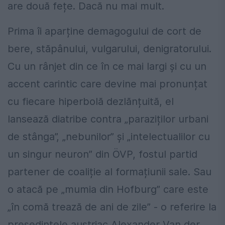
are două fețe. Dacă nu mai mult.
Prima îi aparține demagogului de cort de
bere, stăpânului, vulgarului, denigratorului.
Cu un rânjet din ce în ce mai largi și cu un
accent carintic care devine mai pronunțat
cu fiecare hiperbolă dezlănțuită, el
lansează diatribe contra „paraziților urbani
de stânga”, „nebunilor” și „intelectualilor cu
un singur neuron” din ÖVP, fostul partid
partener de coaliție al formațiunii sale. Sau
o atacă pe „mumia din Hofburg” care este
„în comă trează de ani de zile” - o referire la
președintele austriac Alexander Van der