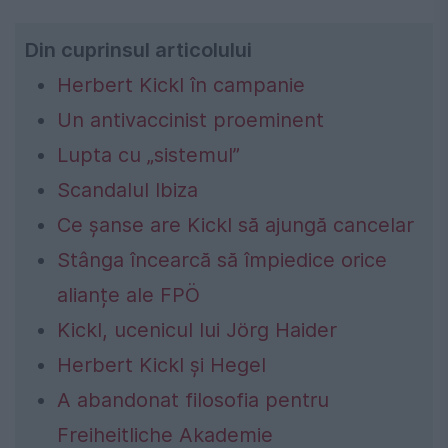
Din cuprinsul articolului
Herbert Kickl în campanie
Un antivaccinist proeminent
Lupta cu „sistemul”
Scandalul Ibiza
Ce șanse are Kickl să ajungă cancelar
Stânga încearcă să împiedice orice
alianțe ale FPÖ
Kickl, ucenicul lui Jörg Haider
Herbert Kickl și Hegel
A abandonat filosofia pentru
Freiheitliche Akademie