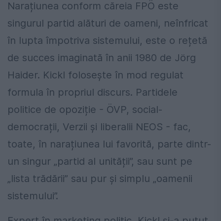
Narațiunea conform căreia FPÖ este
singurul partid alături de oameni, neînfricat
în lupta împotriva sistemului, este o rețetă
de succes imaginată în anii 1980 de Jörg
Haider. Kickl folosește în mod regulat
formula în propriul discurs. Partidele
politice de opoziție - ÖVP, social-
democrații, Verzii și liberalii NEOS - fac,
toate, în narațiunea lui favorită, parte dintr-
un singur „partid al unității”, sau sunt pe
„lista trădării” sau pur și simplu „oamenii
sistemului”.
Expert în marketing politic, Kickl și-a putut