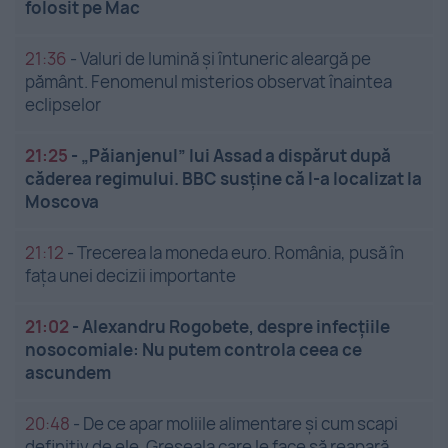
folosit pe Mac
21:36
-
Valuri de lumină și întuneric aleargă pe
pământ. Fenomenul misterios observat înaintea
eclipselor
21:25
-
„Păianjenul” lui Assad a dispărut după
căderea regimului. BBC susține că l-a localizat la
Moscova
21:12
-
Trecerea la moneda euro. România, pusă în
fața unei decizii importante
21:02
-
Alexandru Rogobete, despre infecțiile
nosocomiale: Nu putem controla ceea ce
ascundem
20:48
-
De ce apar moliile alimentare și cum scapi
definitiv de ele. Greșeala care le face să reapară