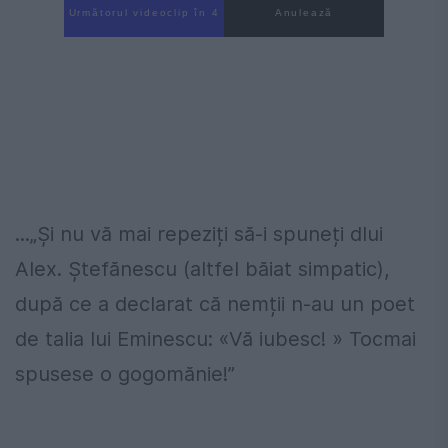
Următorul videoclip în 3
Anulează
...„Și nu vă mai repeziți să-i spuneți dlui
Alex. Ștefănescu (altfel băiat simpatic),
după ce a declarat că nemții n-au un poet
de talia lui Eminescu: «Vă iubesc! » Tocmai
spusese o gogomănie!”