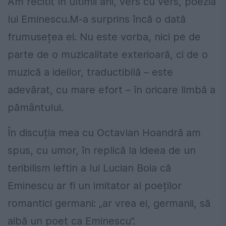
Am recitit în ultimii ani, vers cu vers, poezia
lui Eminescu.M-a surprins încă o dată
frumusețea ei. Nu este vorba, nici pe de
parte de o muzicalitate exterioară, ci de o
muzică a ideilor, traductibilă – este
adevărat, cu mare efort – în oricare limbă a
pământului.
În discuția mea cu Octavian Hoandră am
spus, cu umor, în replică la ideea de un
teribilism ieftin a lui Lucian Boia că
Eminescu ar fi un imitator al poeților
romantici germani: „ar vrea ei, germanii, să
aibă un poet ca Eminescu”.