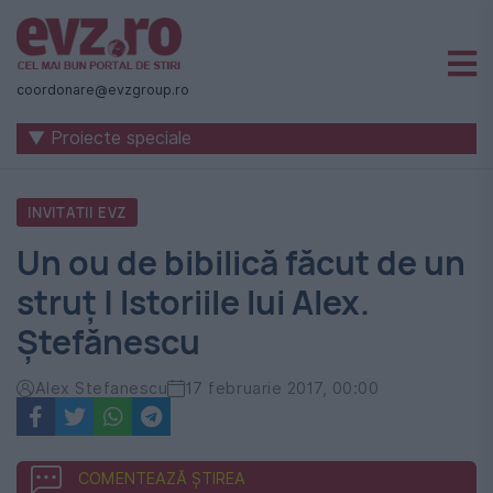
Știri
naționale
coordonare@evzgroup.ro
și
▼ Proiecte speciale
internaționale
|
INVITATII EVZ
România
Un ou de bibilică făcut de un
-
struț | Istoriile lui Alex.
Evenimentul
Ştefănescu
Zilei
Alex Stefanescu
17 februarie 2017, 00:00
COMENTEAZĂ ȘTIREA