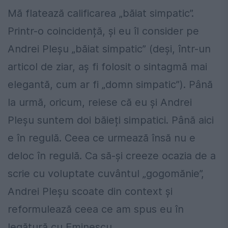
Mă flatează calificarea „băiat simpatic”.
Printr-o coincidență, și eu îl consider pe
Andrei Pleșu „băiat simpatic” (deși, într-un
articol de ziar, aș fi folosit o sintagmă mai
elegantă, cum ar fi „domn simpatic”). Până
la urmă, oricum, reiese că eu și Andrei
Pleșu suntem doi băieți simpatici. Până aici
e în regulă. Ceea ce urmează însă nu e
deloc în regulă. Ca să-și creeze ocazia de a
scrie cu voluptate cuvântul „gogomănie”,
Andrei Pleșu scoate din context și
reformulează ceea ce am spus eu în
legătură cu Eminescu.