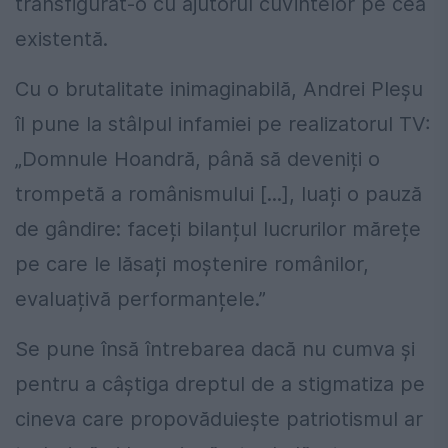
transfigurat-o cu ajutorul cuvintelor pe cea
existentă.
Cu o brutalitate inimaginabilă, Andrei Pleșu
îl pune la stâlpul infamiei pe realizatorul TV:
„Domnule Hoandră, până să deveniți o
trompetă a românismului [...], luați o pauză
de gândire: faceți bilanțul lucrurilor mărețe
pe care le lăsați moștenire românilor,
evaluațivă performanțele.”
Se pune însă întrebarea dacă nu cumva și
pentru a câștiga dreptul de a stigmatiza pe
cineva care propovăduiește patriotismul ar