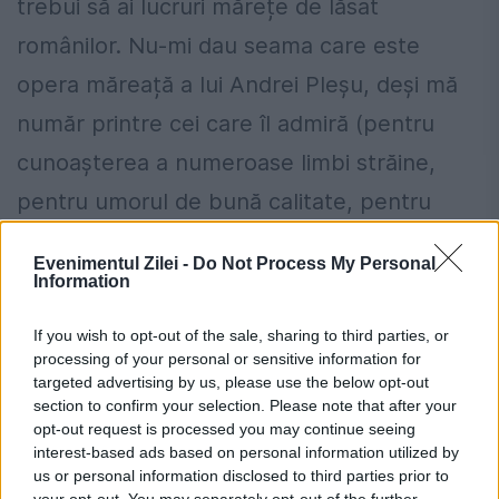
trebui să ai lucruri mărețe de lăsat
românilor. Nu-mi dau seama care este
opera măreață a lui Andrei Pleșu, deși mă
număr printre cei care îl admiră (pentru
cunoașterea a numeroase limbi străine,
pentru umorul de bună calitate, pentru
muzicalitatea vocii lui). Îmi aduc aminte că
Evenimentul Zilei -
Do Not Process My Personal
în urmă cu mulți ani, când nici prin cap nu-
Information
mi trecea că va veni o iarnă a învrăjbirii
If you wish to opt-out of the sale, sharing to third parties, or
noastre, spuneam despre o carte a lui
processing of your personal or sensitive information for
targeted advertising by us, please use the below opt-out
Andrei Pleșu, cel în care multă lume,
section to confirm your selection. Please note that after your
opt-out request is processed you may continue seeing
începând cu Constantin Noica, își pusese
interest-based ads based on personal information utilized by
mari speranțe, că este dezamăgitoare prin
us or personal information disclosed to third parties prior to
your opt-out. You may separately opt-out of the further