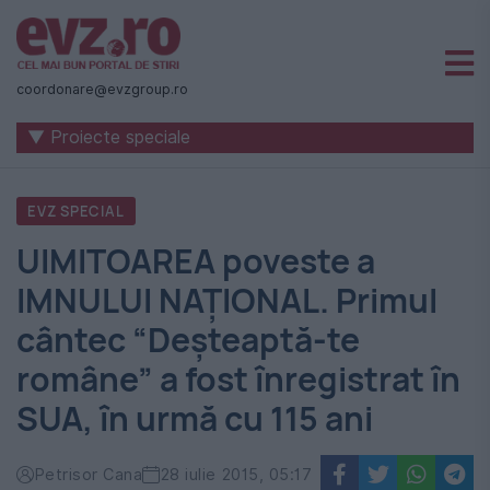
Știri
naționale
coordonare@evzgroup.ro
și
▼ Proiecte speciale
internaționale
|
EVZ SPECIAL
România
UIMITOAREA poveste a
-
IMNULUI NAŢIONAL. Primul
Evenimentul
cântec “Deşteaptă-te
Zilei
române” a fost înregistrat în
SUA, în urmă cu 115 ani
Petrisor Cana
28 iulie 2015, 05:17