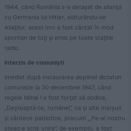
1944, când România s-a detaşat de alianţa
cu Germania lui Hitler, alăturându-se
Aliaţilor, acest imn a fost cântat în mod
spontan de toţi şi emis pe toate staţiile
radio.
Interzis de comunişti
Imediat după instaurarea deplinei dictaturi
comuniste la 30 decembrie 1947, când
regele Mihai I a fost forţat să abdice,
„Deşteaptă-te, române!”, ca şi alte marşuri
şi cântece patriotice, precum ,,Pe-al nostru
steag e scris unire”, de exemplu, a fost