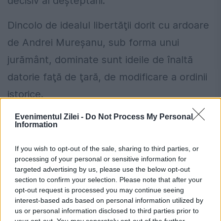
decisiv al deşteptării.
Dincolo de idealul libertăţii dorit cu ardoare
de Andrei Mureşanu, sub forma unui
jurământ, dominate sunt ideile de înaltă
datorie faţă de ţară, de modificare a ordinii
istorice.
Evenimentul Zilei -
Do Not Process My Personal
Ideea redobândirii demnităţii naţionale
Information
rămâne determinantă în cucerirea libertăţii
If you wish to opt-out of the sale, sharing to third parties, or
şi unităţii naţionale, în numele unei
processing of your personal or sensitive information for
descendente nobile şi al unui trecut eroic.
targeted advertising by us, please use the below opt-out
section to confirm your selection. Please note that after your
opt-out request is processed you may continue seeing
Cântarea din Parcul Zăvoi
interest-based ads based on personal information utilized by
us or personal information disclosed to third parties prior to
Potrivit documentelor vremii, la 29 iulie
your opt-out. You may separately opt-out of the further