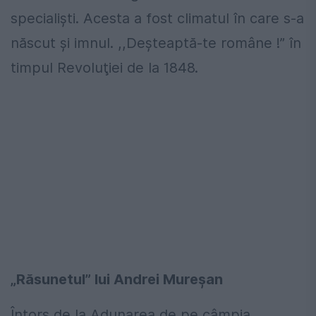
specialişti. Acesta a fost climatul în care s-a
născut şi imnul. ,,Deşteaptă-te române !” în
timpul Revoluţiei de la 1848.
„Răsunetul” lui Andrei Mureşan
Întors de la Adunarea de pe câmpia