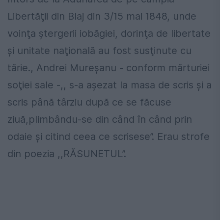
Libertăţii din Blaj din 3/15 mai 1848, unde
voinţa ştergerii iobăgiei, dorinţa de libertate
şi unitate naţională au fost susţinute cu
tărie., Andrei Mureşanu - conform mărturiei
soţiei sale -,, s-a aşezat la masa de scris şi a
scris până târziu după ce se făcuse
ziuă,plimbându-se din când în când prin
odaie şi citind ceea ce scrisese”. Erau strofe
din poezia ,,RĂSUNETUL”.