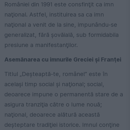
României din 1991 este consfinţit ca imn
naţional. Astfel, instituirea sa ca imn
naţional a venit de la sine, impunându-se
generalizat, fără şovăială, sub formidabila
presiune a manifestanţilor.
Asemănarea cu imnurile Greciei şi Franţei
Titlul „Deşteaptă-te, române!” este în
acelaşi timp social şi naţional; social,
deoarece impune o permanentă stare de a
asigura tranziţia către o lume nouă;
naţional, deoarece alătură această
deşteptare tradiţiei istorice. Imnul conţine