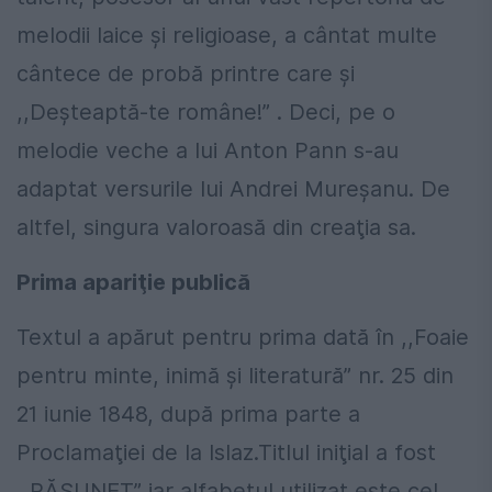
melodii laice şi religioase, a cântat multe
cântece de probă printre care şi
,,Deşteaptă-te române!” . Deci, pe o
melodie veche a lui Anton Pann s-au
adaptat versurile lui Andrei Mureşanu. De
altfel, singura valoroasă din creaţia sa.
Prima apariţie publică
Textul a apărut pentru prima dată în ,,Foaie
pentru minte, inimă şi literatură” nr. 25 din
21 iunie 1848, după prima parte a
Proclamaţiei de la Islaz.Titlul iniţial a fost
,,RĂSUNET” iar alfabetul utilizat este cel