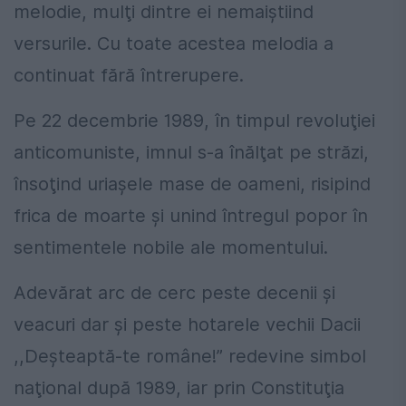
melodie, mulţi dintre ei nemaiştiind
versurile. Cu toate acestea melodia a
continuat fără întrerupere.
Pe 22 decembrie 1989, în timpul revoluţiei
anticomuniste, imnul s-a înălţat pe străzi,
însoţind uriaşele mase de oameni, risipind
frica de moarte şi unind întregul popor în
sentimentele nobile ale momentului.
Adevărat arc de cerc peste decenii şi
veacuri dar şi peste hotarele vechii Dacii
,,Deşteaptă-te române!” redevine simbol
naţional după 1989, iar prin Constituţia