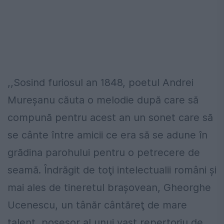
,,Sosind furiosul an 1848, poetul Andrei
Mureşanu căuta o melodie după care să
compună pentru acest an un sonet care să
se cânte între amicii ce era să se adune în
grădina parohului pentru o petrecere de
seamă. Îndrăgit de toţi intelectualii români şi
mai ales de tineretul braşovean, Gheorghe
Ucenescu, un tânăr cântăreţ de mare
talent, posesor al unui vast repertoriu de