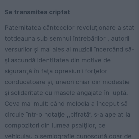
Se transmitea criptat
Paternitatea cântecelor revoluţionare a stat
totdeauna sub semnul întrebărilor , autorii
versurilor şi mai ales ai muzicii încercând să-
şi ascundă identitatea din motive de
siguranţă în faţa opresiunii forţelor
conducătoare şi, uneori chiar din modestie
şi solidaritate cu masele angajate în luptă.
Ceva mai mult: când melodia a început să
circule într-o notaţie ,,cifrată”, s-a apelat la
compozitori din lumea psalţilor, ce
vehiculau o semiografie cunoscută doar de