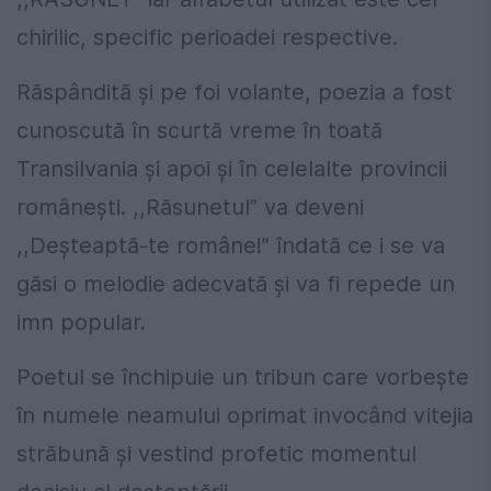
chirilic, specific perioadei respective.
Răspândită şi pe foi volante, poezia a fost
cunoscută în scurtă vreme în toată
Transilvania şi apoi şi în celelalte provincii
româneşti. ,,Răsunetul” va deveni
,,Deşteaptă-te române!” îndată ce i se va
găsi o melodie adecvată şi va fi repede un
imn popular.
Poetul se închipuie un tribun care vorbeşte
în numele neamului oprimat invocând vitejia
străbună şi vestind profetic momentul