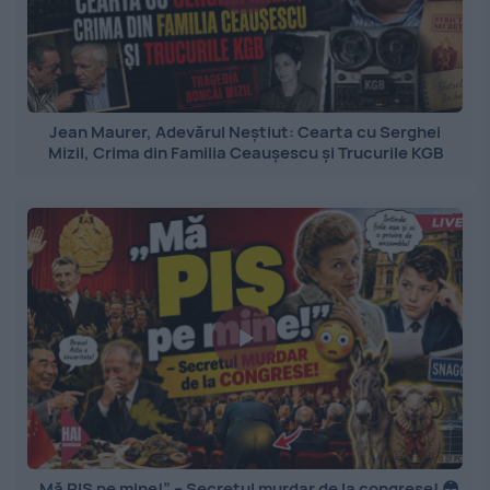
Jean Maurer, Adevărul Neștiut: Cearta cu Serghei
Mizil, Crima din Familia Ceaușescu și Trucurile KGB
„Mă PIȘ pe mine!” – Secretul murdar de la congrese! 😳