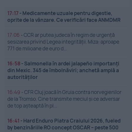
17:17
-
Medicamente uzuale pentru digestie,
oprite de la vânzare. Ce verificări face ANMDMR
17:06
-
CCR ar putea judeca în regim de urgență
sesizarea privind Legea integrității. Miza: aproape
771 de milioane de euro d...
16:58
-
Salmonella în ardei jalapeño importanți
din Mexic. 345 de îmbolnăviri; anchetă amplă a
autorităților
16:49
-
CFR Cluj joacă în Gruia contra norvegienilor
de la Tromso. Cine transmite meciul și ce adversar
de top așteaptă în pl...
16:41
-
Hard Enduro Piatra Craiului 2026, fueled
by benzinăriile RO concept OSCAR – peste 500