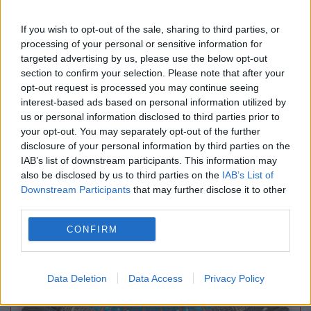
Caniculă sufocantă și furtuni violente în
If you wish to opt-out of the sale, sharing to third parties, or
processing of your personal or sensitive information for
București. Prognoza specială emisă de ANM
targeted advertising by us, please use the below opt-out
section to confirm your selection. Please note that after your
opt-out request is processed you may continue seeing
interest-based ads based on personal information utilized by
us or personal information disclosed to third parties prior to
your opt-out. You may separately opt-out of the further
disclosure of your personal information by third parties on the
IAB’s list of downstream participants. This information may
also be disclosed by us to third parties on the
IAB’s List of
Downstream Participants
that may further disclose it to other
third parties.
SPORT
CONFIRM
Un taximetrist din București a fost prins când
vindea materiale pirotehnice ultrașilor
Data Deletion
Data Access
Privacy Policy