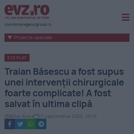
Știri
naționale
coordonare@evzgroup.ro
și
▼ Proiecte speciale
internaționale
|
EVZ PLAY
România
Traian Băsescu a fost supus
-
unei intervenții chirurgicale
Evenimentul
foarte complicate! A fost
Zilei
salvat în ultima clipă
Mihai Soica
17 septembrie 2020, 20:15