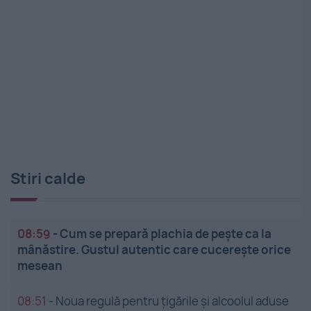
Stiri calde
08:59
-
Cum se prepară plachia de pește ca la
mânăstire. Gustul autentic care cucerește orice
mesean
08:51
-
Noua regulă pentru țigările și alcoolul aduse