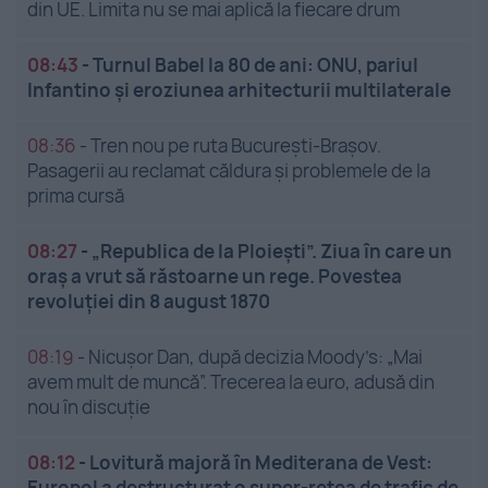
din UE. Limita nu se mai aplică la fiecare drum
08:43
-
Turnul Babel la 80 de ani: ONU, pariul
Infantino și eroziunea arhitecturii multilaterale
08:36
-
Tren nou pe ruta București-Brașov.
Pasagerii au reclamat căldura și problemele de la
prima cursă
08:27
-
„Republica de la Ploiești”. Ziua în care un
oraș a vrut să răstoarne un rege. Povestea
revoluției din 8 august 1870
08:19
-
Nicușor Dan, după decizia Moody’s: „Mai
avem mult de muncă”. Trecerea la euro, adusă din
nou în discuție
08:12
-
Lovitură majoră în Mediterana de Vest:
Europol a destructurat o super-rețea de trafic de