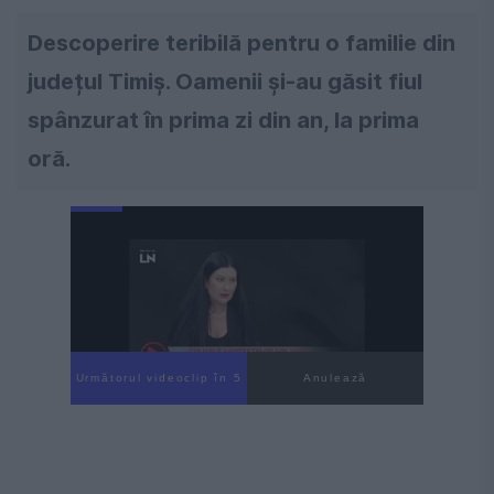
Descoperire teribilă pentru o familie din
județul Timiș. Oamenii și-au găsit fiul
spânzurat în prima zi din an, la prima
oră.
Următorul videoclip în 4
Anulează