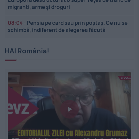
migranți, arme și droguri
08:04
-
Pensia pe card sau prin poștaș. Ce nu se
schimbă, indiferent de alegerea făcută
HAI România!