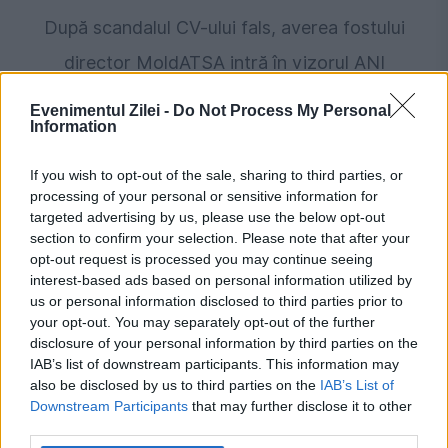
După scandalul CV-ului fals, averea fostului
director MoldATSA intră în vizorul ANI
Evenimentul Zilei -
Do Not Process My Personal
Information
If you wish to opt-out of the sale, sharing to third parties, or
processing of your personal or sensitive information for
targeted advertising by us, please use the below opt-out
section to confirm your selection. Please note that after your
opt-out request is processed you may continue seeing
interest-based ads based on personal information utilized by
us or personal information disclosed to third parties prior to
JUSTITIE
your opt-out. You may separately opt-out of the further
disclosure of your personal information by third parties on the
Marian Voinea, omul de afaceri acuzat că voia
IAB’s list of downstream participants. This information may
also be disclosed by us to third parties on the
IAB’s List of
să pună mâna pe fondurile SAFE, legături cu
Downstream Participants
that may further disclose it to other
temuta grupare Ndrangheta
third parties.