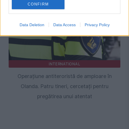
CONFIRM
Data Deletion
Data Access
Privacy Policy
INTERNATIONAL
Operațiune antiteroristă de amploare în
Olanda. Patru tineri, cercetați pentru
pregătirea unui atentat