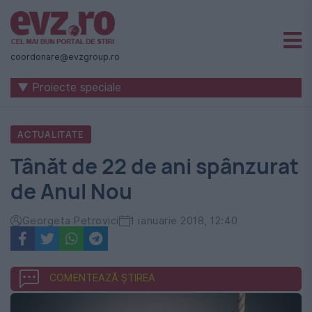
Știri
naționale
coordonare@evzgroup.ro
și
▼ Proiecte speciale
internaționale
|
ACTUALITATE
România
Tânăt de 22 de ani spânzurat
-
de Anul Nou
Evenimentul
Zilei
Georgeta Petrovici
1 ianuarie 2018, 12:40
COMENTEAZĂ ȘTIREA