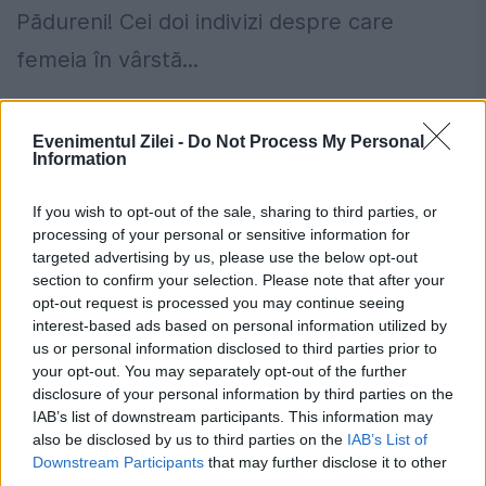
Pădureni! Cei doi indivizi despre care
femeia în vârstă...
Evenimentul Zilei -
Do Not Process My Personal
Information
If you wish to opt-out of the sale, sharing to third parties, or
processing of your personal or sensitive information for
targeted advertising by us, please use the below opt-out
section to confirm your selection. Please note that after your
opt-out request is processed you may continue seeing
interest-based ads based on personal information utilized by
us or personal information disclosed to third parties prior to
your opt-out. You may separately opt-out of the further
disclosure of your personal information by third parties on the
Cum au primit doi pedofili 2340 de ani
IAB’s list of downstream participants. This information may
also be disclosed by us to third parties on the
IAB’s List of
de pușcărie
Downstream Participants
that may further disclose it to other
third parties.