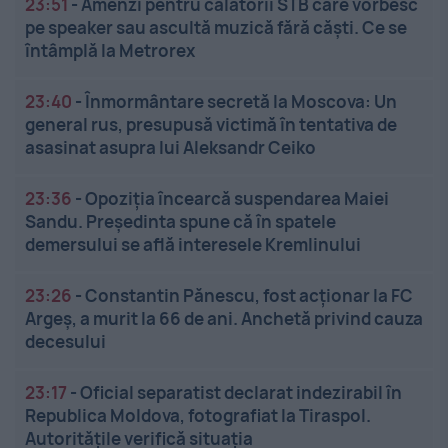
23:51
-
Amenzi pentru călătorii STB care vorbesc
pe speaker sau ascultă muzică fără căști. Ce se
întâmplă la Metrorex
23:40
-
Înmormântare secretă la Moscova: Un
general rus, presupusă victimă în tentativa de
asasinat asupra lui Aleksandr Ceiko
23:36
-
Opoziția încearcă suspendarea Maiei
Sandu. Președinta spune că în spatele
demersului se află interesele Kremlinului
23:26
-
Constantin Pănescu, fost acționar la FC
Argeș, a murit la 66 de ani. Anchetă privind cauza
decesului
23:17
-
Oficial separatist declarat indezirabil în
Republica Moldova, fotografiat la Tiraspol.
Autoritățile verifică situația