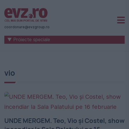
Știri
naționale
coordonare@evzgroup.ro
și
▼ Proiecte speciale
internaționale
|
România
vio
-
Evenimentul
Zilei
UNDE MERGEM. Teo, Vio și Costel, show