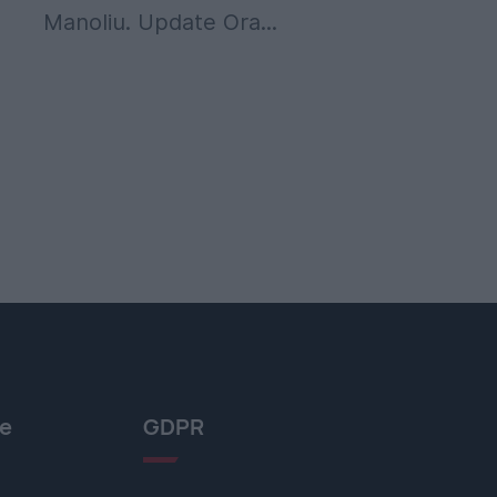
Manoliu. Update Ora...
le
GDPR