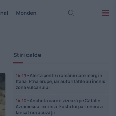
onal
Monden
Stiri calde
14:19
-
Alertă pentru românii care merg în
Italia. Etna erupe, iar autoritățile au închis
zona vulcanului
14:10
-
Ancheta care îl vizează pe Cătălin
Avramescu, extinsă. Fosta lui parteneră a
lansat noi acuzații