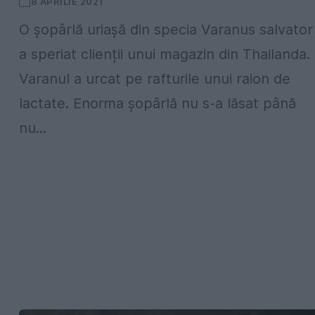
8 APRILIE 2021
O șopârlă uriașă din specia Varanus salvator
a speriat clienții unui magazin din Thailanda.
Varanul a urcat pe rafturile unui raion de
lactate. Enorma şopârlă nu s-a lăsat până
nu...