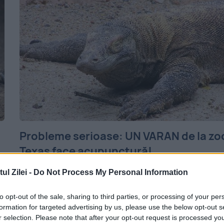
Probleme serioase: UN VARAN de la zo
Texas face acupunctură!
9 SEPTEMBRIE 2014
l Zilei -
Do Not Process My Personal Information
La o grădină zoologică din Texas, veterinari
to opt-out of the sale, sharing to third parties, or processing of your per
au recurs la medicina alternativă ca să
formation for targeted advertising by us, please use the below opt-out s
r selection. Please note that after your opt-out request is processed y