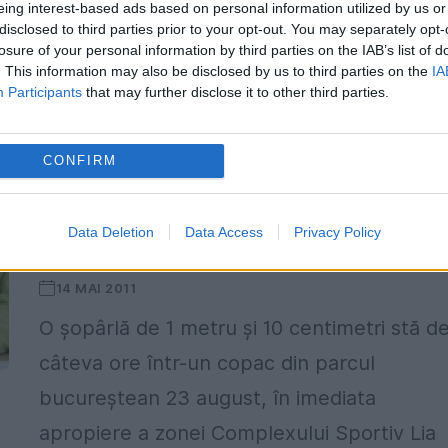
amelioreze durerile de articulaţii ale unui
eing interest-based ads based on personal information utilized by us or
disclosed to third parties prior to your opt-out. You may separately opt-
varan. Medicii s-au gândit că, dacă pastilel
losure of your personal information by third parties on the IAB’s list of
nu dau nici...
. This information may also be disclosed by us to third parties on the
IA
Participants
that may further disclose it to other third parties.
CONFIRM
Varanul evadat de la un circ din Capita
Data Deletion
Data Access
Privacy Policy
a fost prins
14 MAI 2011
O şopârlă de 1 metru şi 10 centimetri stă d
câteva ore într-un copac din parcul
bucureştean 23 august, în imediata
apropiere a zonei Complexului Sportiv Lia