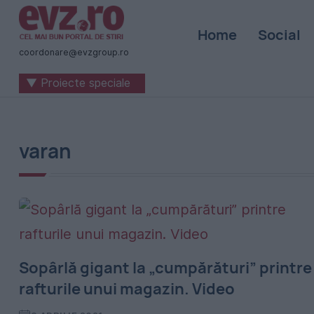
Știri
Home
Social
naționale
coordonare@evzgroup.ro
și
▼ Proiecte speciale
internaționale
|
România
varan
-
Evenimentul
Zilei
Sopârlă gigant la „cumpărături” printre
rafturile unui magazin. Video