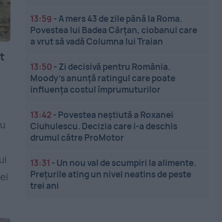
13:59
-
A mers 43 de zile până la Roma.
Povestea lui Badea Cârțan, ciobanul care
a vrut să vadă Columna lui Traian
t
13:50
-
Zi decisivă pentru România.
Moody’s anunță ratingul care poate
influența costul împrumuturilor
13:42
-
Povestea neștiută a Roxanei
au
Ciuhulescu. Decizia care i-a deschis
drumul către ProMotor
ui
13:31
-
Un nou val de scumpiri la alimente.
Prețurile ating un nivel neatins de peste
ei
trei ani