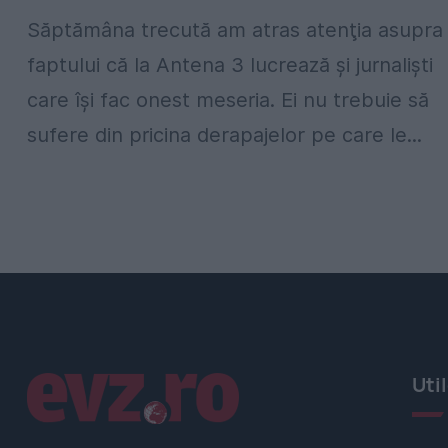
Săptămâna trecută am atras atenţia asupra
faptului că la Antena 3 lucrează şi jurnalişti
care îşi fac onest meseria. Ei nu trebuie să
sufere din pricina derapajelor pe care le...
Linkuri utile
Uti