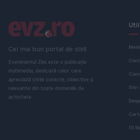
Linkuri utile
Uti
Medi
Cel mai bun portal de stiri!
Cont
Evenimentul Zilei este o publicație
multimedia, dedicată celor care
Comu
apreciază știrile corecte, obiective și
Stiri
relevante din toate domeniile de
activitate
Desp
Cart
10 R