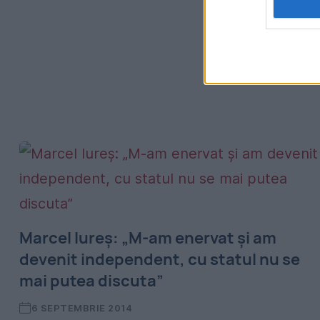
Marcel Iureş: „M-am enervat şi am
devenit independent, cu statul nu se
mai putea discuta”
6 SEPTEMBRIE 2014