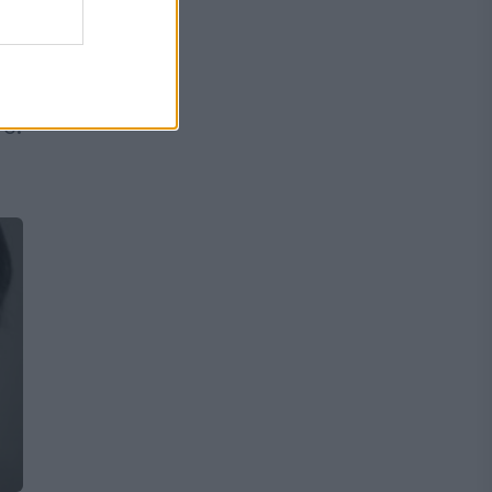
de
re.