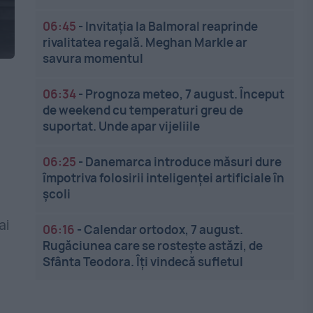
06:45
-
Invitația la Balmoral reaprinde
rivalitatea regală. Meghan Markle ar
savura momentul
06:34
-
Prognoza meteo, 7 august. Început
de weekend cu temperaturi greu de
suportat. Unde apar vijeliile
06:25
-
Danemarca introduce măsuri dure
împotriva folosirii inteligenței artificiale în
școli
ai
06:16
-
Calendar ortodox, 7 august.
Rugăciunea care se rostește astăzi, de
Sfânta Teodora. Îți vindecă sufletul
a