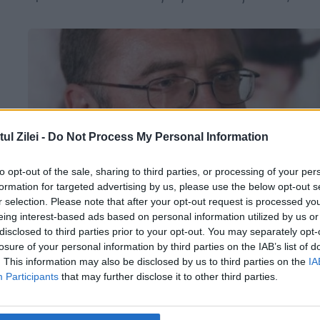
a
l Zilei -
Do Not Process My Personal Information
to opt-out of the sale, sharing to third parties, or processing of your per
formation for targeted advertising by us, please use the below opt-out s
e
r selection. Please note that after your opt-out request is processed y
eing interest-based ads based on personal information utilized by us or
Festivalul de teatru independent
e
disclosed to third parties prior to your opt-out. You may separately opt-
Undercloud: zeci de spectacole, lansă
losure of your personal information by third parties on the IAB’s list of
. This information may also be disclosed by us to third parties on the
IA
de carte, ateliere
Participants
that may further disclose it to other third parties.
17 AUGUST 2015