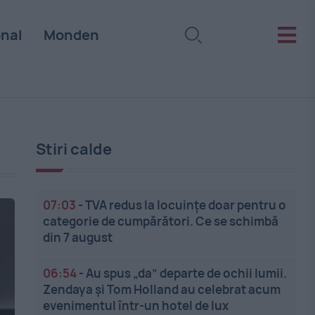
onal
Monden
Stiri calde
07:03
-
TVA redus la locuințe doar pentru o
categorie de cumpărători. Ce se schimbă
din 7 august
06:54
-
Au spus „da” departe de ochii lumii.
Zendaya și Tom Holland au celebrat acum
evenimentul într-un hotel de lux