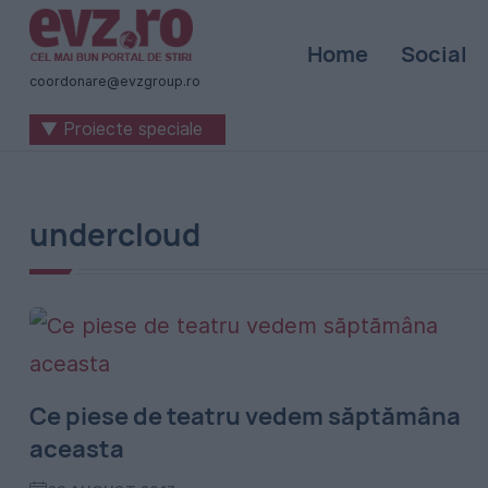
Știri
Home
Social
naționale
coordonare@evzgroup.ro
și
▼ Proiecte speciale
internaționale
|
România
undercloud
-
Evenimentul
Zilei
Ce piese de teatru vedem săptămâna
aceasta