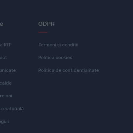
le
GDPR
a KIT
Termeni si conditii
act
Politica cookies
nicate
Politica de confidențialitate
 calde
re noi
a editorială
eguli