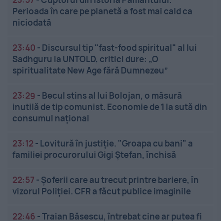
Perioada în care pe planetă a fost mai cald ca
niciodată
23:40
-
Discursul tip "fast-food spiritual" al lui
Sadhguru la UNTOLD, critici dure: „O
spiritualitate New Age fără Dumnezeu”
23:29
-
Becul stins al lui Bolojan, o măsură
inutilă de tip comunist. Economie de 1 la sută din
consumul național
23:12
-
Lovitură în justiție. "Groapa cu bani" a
familiei procurorului Gigi Ștefan, închisă
22:57
-
Șoferii care au trecut printre bariere, în
vizorul Poliției. CFR a făcut publice imaginile
22:46
-
Traian Băsescu, întrebat cine ar putea fi