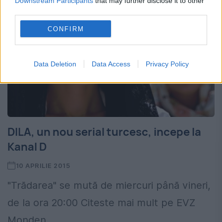
Downstream Participants
that may further disclose it to other
third parties.
CONFIRM
Data Deletion
Data Access
Privacy Policy
DILA, un nou serial turcesc, incepe la
Kanal D
10 APRILIE 2015
"Trădarea" se mută de miercuri până vineri,
de la ora 20:00 Citeste mai mult pe EVZ
Monden.