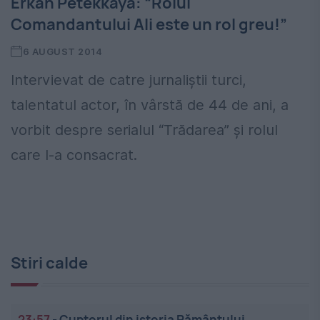
Erkan Petekkaya: “Rolul
Comandantului Ali este un rol greu!”
6 AUGUST 2014
Intervievat de catre jurnaliștii turci,
talentatul actor, în vârstă de 44 de ani, a
vorbit despre serialul “Trădarea” și rolul
care l-a consacrat.
Stiri calde
23:57
-
Cuptorul din istoria Pământului.