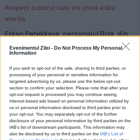
Erkan Petekkaya, personajul Riza, din
Dila: Respect publicul care îmi oferă
Evenimentul Zilei -
Do Not Process My Personal
atâta atenție
Information
7 MAI 2015
If you wish to opt-out of the sale, sharing to third parties, or
processing of your personal or sensitive information for
Actorul care îl interpretează pe
targeted advertising by us, please use the below opt-out
comandantul Ali în „Trădarea”, dar și pe Riza
section to confirm your selection. Please note that after your
opt-out request is processed you may continue seeing
în „Dila”, este considerat unul dintre cei mai
interest-based ads based on personal information utilized by
us or personal information disclosed to third parties prior to
titrați din Turcia Pentru fanii serialelor
your opt-out. You may separately opt-out of the further
turcești, numele lui...
disclosure of your personal information by third parties on the
IAB’s list of downstream participants. This information may
also be disclosed by us to third parties on the
IAB’s List of