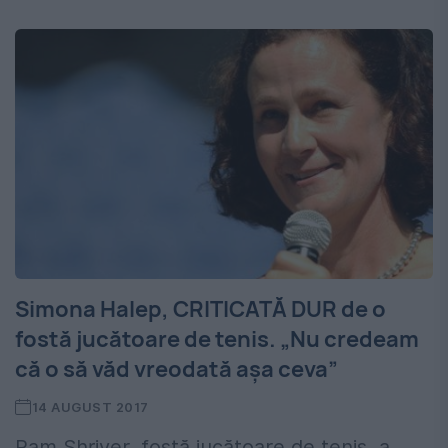
Simona Halep, CRITICATĂ DUR de o
fostă jucătoare de tenis. „Nu credeam
că o să văd vreodată așa ceva”
14 AUGUST 2017
Pam Shriver, fostă jucătoare de tenis, a