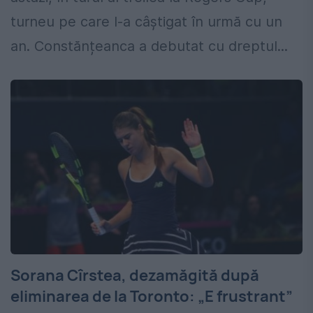
turneu pe care l-a câștigat în urmă cu un
an. Constănțeanca a debutat cu dreptul...
Sorana Cîrstea, dezamăgită după
eliminarea de la Toronto: „E frustrant”