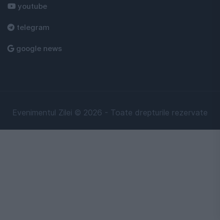
youtube
telegram
google news
Evenimentul Zilei © 2026 - Toate drepturile rezervate