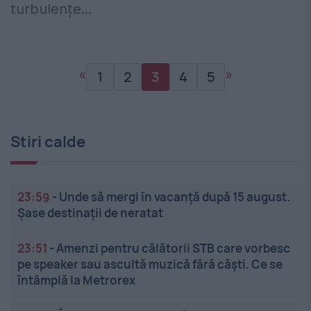
turbulențe...
«
»
1
2
3
4
5
Stiri calde
23:59
-
Unde să mergi în vacanță după 15 august.
Șase destinații de neratat
23:51
-
Amenzi pentru călătorii STB care vorbesc
pe speaker sau ascultă muzică fără căști. Ce se
întâmplă la Metrorex