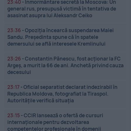
23:40
-
Înmormântare secretă la Moscova: Un
general rus, presupusă victimă în tentativa de
asasinat asupra lui Aleksandr Ceiko
23:36
-
Opoziția încearcă suspendarea Maiei
Sandu. Președinta spune că în spatele
demersului se află interesele Kremlinului
23:26
-
Constantin Pănescu, fost acționar la FC
Argeș, a murit la 66 de ani. Anchetă privind cauza
decesului
23:17
-
Oficial separatist declarat indezirabil în
Republica Moldova, fotografiat la Tiraspol.
Autoritățile verifică situația
23:15
-
CCIR lansează o ofertă de cursuri
internaționale pentru dezvoltarea
competențelor profesionale în domenii