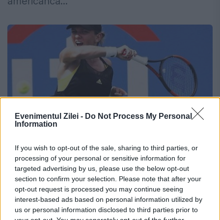
americanca...
Evenimentul Zilei -
Do Not Process My Personal
Information
If you wish to opt-out of the sale, sharing to third parties, or
processing of your personal or sensitive information for
Halep, adversar dificil la Toronto
targeted advertising by us, please use the below opt-out
section to confirm your selection. Please note that after your
7 AUGUST 2017
opt-out request is processed you may continue seeing
Simona Halep (locul 2 WTA) va evolua
interest-based ads based on personal information utilized by
us or personal information disclosed to third parties prior to
direct în turul al doilea la Rogers Cup
your opt-out. You may separately opt-out of the further