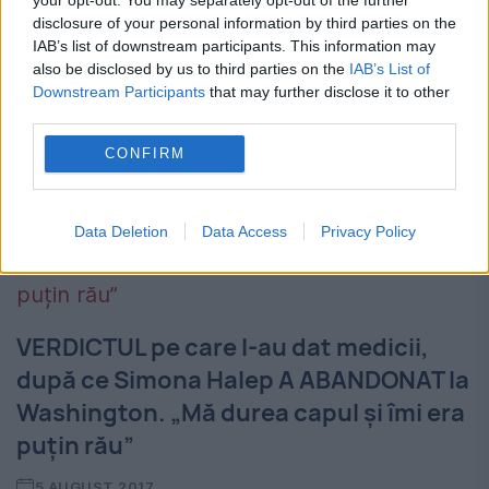
disclosure of your personal information by third parties on the
(Toronto/7-13 august), competiție pe care a
IAB’s list of downstream participants. This information may
câștigat-o anul trecut. În această rundă,
also be disclosed by us to third parties on the
IAB’s List of
Downstream Participants
that may further disclose it to other
constănțeanca o va...
third parties.
CONFIRM
Data Deletion
Data Access
Privacy Policy
VERDICTUL pe care l-au dat medicii,
după ce Simona Halep A ABANDONAT la
Washington. „Mă durea capul și îmi era
puțin rău”
5 AUGUST 2017