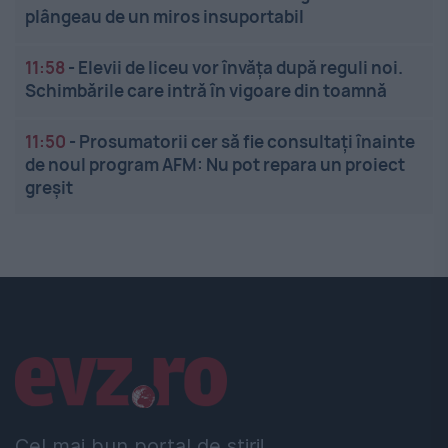
plângeau de un miros insuportabil
11:58
-
Elevii de liceu vor învăța după reguli noi.
Schimbările care intră în vigoare din toamnă
11:50
-
Prosumatorii cer să fie consultați înainte
de noul program AFM: Nu pot repara un proiect
greșit
Linkuri utile
Cel mai bun portal de stiri!