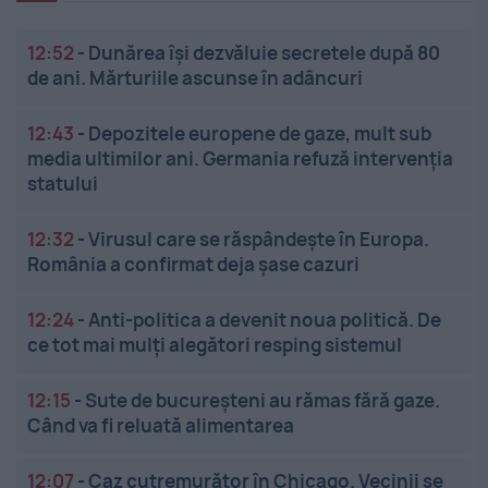
12:52
-
Dunărea își dezvăluie secretele după 80
de ani. Mărturiile ascunse în adâncuri
12:43
-
Depozitele europene de gaze, mult sub
media ultimilor ani. Germania refuză intervenția
statului
12:32
-
Virusul care se răspândește în Europa.
România a confirmat deja șase cazuri
12:24
-
Anti-politica a devenit noua politică. De
ce tot mai mulți alegători resping sistemul
12:15
-
Sute de bucureșteni au rămas fără gaze.
Când va fi reluată alimentarea
12:07
-
Caz cutremurător în Chicago. Vecinii se