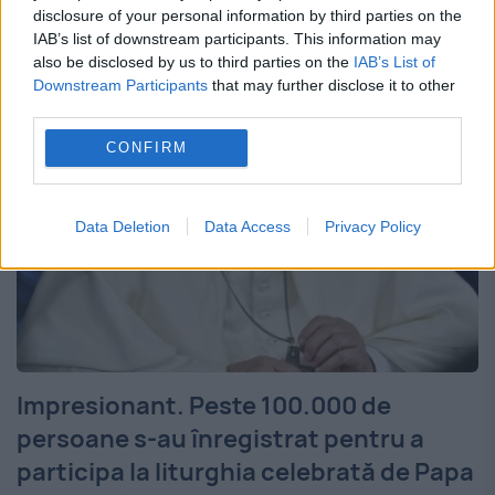
Francisc va sosi cu elicopterul în data de 1
disclosure of your personal information by third parties on the
IAB’s list of downstream participants. This information may
iunie...
also be disclosed by us to third parties on the
IAB’s List of
Downstream Participants
that may further disclose it to other
third parties.
CONFIRM
Data Deletion
Data Access
Privacy Policy
Impresionant. Peste 100.000 de
persoane s-au înregistrat pentru a
participa la liturghia celebrată de Papa