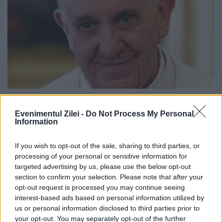
Peste 100.000 de persoane vor
Evenimentul Zilei -
Do Not Process My Personal
participa la liturghia Papei Francisc de
Information
la Şumuleu Ciuc
If you wish to opt-out of the sale, sharing to third parties, or
4 APRILIE 2019
processing of your personal or sensitive information for
targeted advertising by us, please use the below opt-out
Peste 100.00 de pelerini au confirmat că vor
section to confirm your selection. Please note that after your
opt-out request is processed you may continue seeing
participa la vizita papei Francisc la Șumuleu
interest-based ads based on personal information utilized by
Ciuc, Bacău. Conform organizatorilor, papa
us or personal information disclosed to third parties prior to
your opt-out. You may separately opt-out of the further