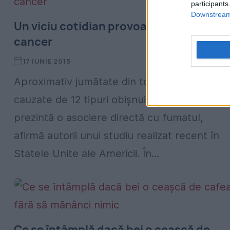
participants
Downstream 
Un viciu cotidian provoacă 12 tipuri de
cancer
17 IUNIE 2015
Aproximativ jumătate din totalul deceselor
cauzate de 12 tipuri obişnuite de cancer
prezintă o asociere directă cu fumatul,
afirmă autorii unui studiu realizat recent în
Statele Unite ale Americii. În...
Ce se întâmplă dacă bei o ceaşcă de