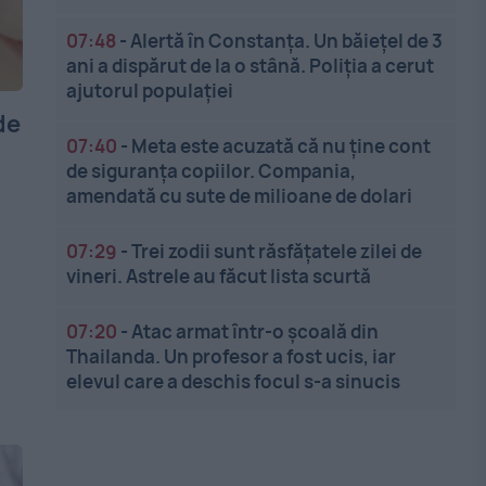
07:48
-
Alertă în Constanța. Un băiețel de 3
ani a dispărut de la o stână. Poliția a cerut
ajutorul populației
de
07:40
-
Meta este acuzată că nu ține cont
de siguranța copiilor. Compania,
amendată cu sute de milioane de dolari
07:29
-
Trei zodii sunt răsfățatele zilei de
vineri. Astrele au făcut lista scurtă
07:20
-
Atac armat într-o școală din
Thailanda. Un profesor a fost ucis, iar
elevul care a deschis focul s-a sinucis