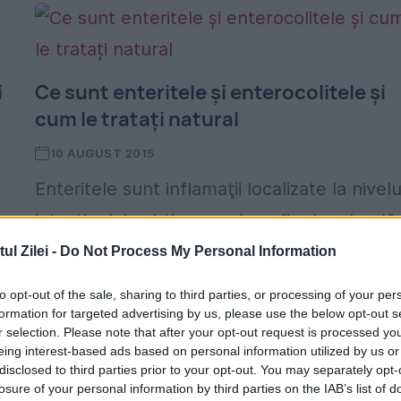
i
Ce sunt enteritele și enterocolitele și
cum le tratați natural
10 AUGUST 2015
Enteritele sunt inflamaţii localizate la nivelu
intestinului subţire, produse fie de o boală
generală, fie din cauza unor factori externi
l Zilei -
Do Not Process My Personal Information
care intervin prin alimente alterate şi
to opt-out of the sale, sharing to third parties, or processing of your per
infectate sau prin tratamente...
formation for targeted advertising by us, please use the below opt-out s
r selection. Please note that after your opt-out request is processed y
eing interest-based ads based on personal information utilized by us or
disclosed to third parties prior to your opt-out. You may separately opt-
losure of your personal information by third parties on the IAB’s list of