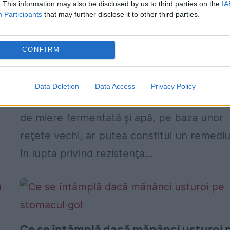
. This information may also be disclosed by us to third parties on the
IA
Participants
that may further disclose it to other third parties.
Miraculoasa băutură a zeilor făcută
numai din miere
CONFIRM
15 IUNIE 2015
Cercetătorii suedezi au descoperit că o
Data Deletion
Data Access
Privacy Policy
băutură alcoolică realizată dintr-un ameste
de miere fermentată şi apă, pe baza unor
reţete vechi, ar putea constitui un remedi
în lupta privind rezistenţa...
Ce se întâmplă dacă mănânci usturoi 