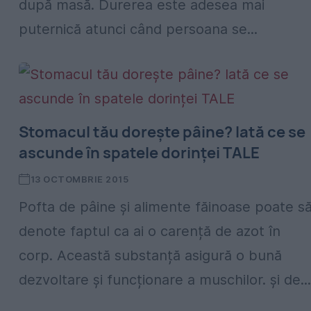
după masă. Durerea este adesea mai
puternică atunci când persoana se...
Stomacul tău dorește pâine? Iată ce se
ascunde în spatele dorinței TALE
13 OCTOMBRIE 2015
Pofta de pâine și alimente făinoase poate s
denote faptul ca ai o carență de azot în
corp. Această substanță asigură o bună
dezvoltare și funcționare a muschilor. și de...