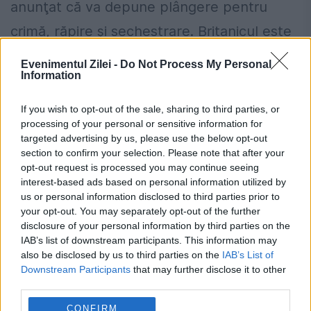
anunţat că va depune plângere pentru
crimă, răpire şi sechestrare. Britanicul este
a treia victimă care este executată...
Evenimentul Zilei -
Do Not Process My Personal
Information
If you wish to opt-out of the sale, sharing to third parties, or
processing of your personal or sensitive information for
targeted advertising by us, please use the below opt-out
section to confirm your selection. Please note that after your
opt-out request is processed you may continue seeing
interest-based ads based on personal information utilized by
us or personal information disclosed to third parties prior to
your opt-out. You may separately opt-out of the further
disclosure of your personal information by third parties on the
IAB’s list of downstream participants. This information may
also be disclosed by us to third parties on the
IAB’s List of
Downstream Participants
that may further disclose it to other
Statul Islamic, amenințare gravă
third parties.
pentru regiune, nu doar pentru Irak
CONFIRM