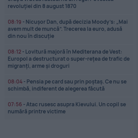
revoluției din 8 august 1870
08:19
-
Nicușor Dan, după decizia Moody’s: „Mai
avem mult de muncă”. Trecerea la euro, adusă
din nou în discuție
08:12
-
Lovitură majoră în Mediterana de Vest:
Europol a destructurat o super-rețea de trafic de
migranți, arme și droguri
08:04
-
Pensia pe card sau prin poștaș. Ce nu se
schimbă, indiferent de alegerea făcută
07:56
-
Atac rusesc asupra Kievului. Un copil se
numără printre victime