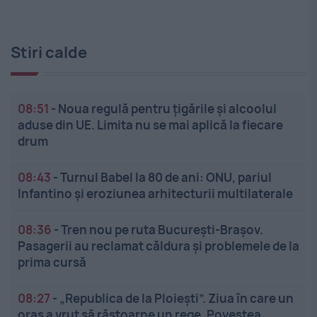
Stiri calde
08:51
-
Noua regulă pentru țigările și alcoolul
aduse din UE. Limita nu se mai aplică la fiecare
drum
08:43
-
Turnul Babel la 80 de ani: ONU, pariul
Infantino și eroziunea arhitecturii multilaterale
08:36
-
Tren nou pe ruta București-Brașov.
Pasagerii au reclamat căldura și problemele de la
prima cursă
08:27
-
„Republica de la Ploiești”. Ziua în care un
oraș a vrut să răstoarne un rege. Povestea