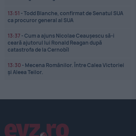
13:51
-
Todd Blanche, confirmat de Senatul SUA
ca procuror general al SUA
13:37
-
Cum a ajuns Nicolae Ceaușescu să-i
ceară ajutorul lui Ronald Reagan după
catastrofa de la Cernobîl
13:30
-
Mecena Românilor. Între Calea Victoriei
și Aleea Teilor.
Linkuri utile