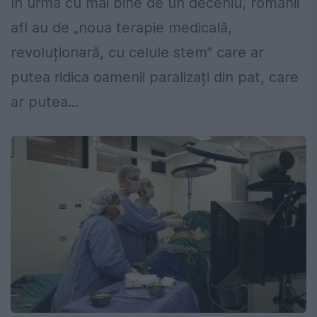
În urmă cu mai bine de un deceniu, românii
afl au de „noua terapie medicală,
revoluționară, cu celule stem” care ar
putea ridica oamenii paralizați din pat, care
ar putea...