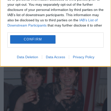
your opt-out. You may separately opt-out of the further
14 APRILIE 2011
disclosure of your personal information by third parties on the
IAB’s list of downstream participants. This information may
Românii care vor să salveze bolnavi care
also be disclosed by us to third parties on the
IAB’s List of
suferă de leucemie, ori de alte boli maligne,
Downstream Participants
that may further disclose it to other
third parties.
se vor putea înscrie în Registrul Naţional al
CONFIRM
Donatorilor. Recrutarea donatorilor voluntari
de celule stem...
Data Deletion
Data Access
Privacy Policy