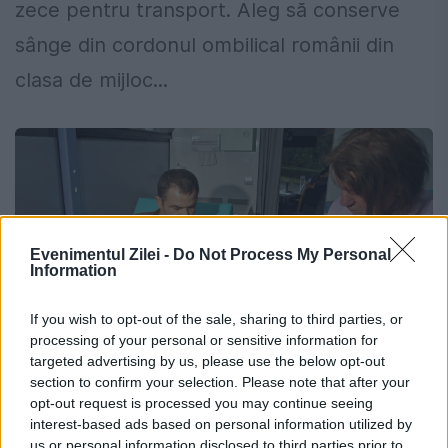
zece pentru transport. Aleg să conserve
sânge din cordonul ombilical românii din
clasa de mijloc...
Evenimentul Zilei -
Do Not Process My Personal
Information
If you wish to opt-out of the sale, sharing to third parties, or
processing of your personal or sensitive information for
targeted advertising by us, please use the below opt-out
section to confirm your selection. Please note that after your
Cum puteţi deveni donatori de celule
opt-out request is processed you may continue seeing
interest-based ads based on personal information utilized by
stem
us or personal information disclosed to third parties prior to