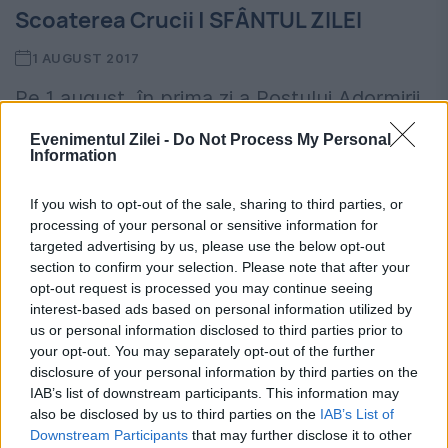
Scoaterea Crucii | SFÂNTUL ZILEI
1 AUGUST 2017
Pe 1 august, în prima zi a Postului Adormirii
Maicii Domnului, la Constantinopol exista
Evenimentul Zilei -
Do Not Process My Personal
Information
obiceiul Scoaterii în procesiune a lemnului
Sfintei Cruci. Acesta fusese descoperit de
If you wish to opt-out of the sale, sharing to third parties, or
processing of your personal or sensitive information for
Sfânta Împărăteasă Elena în...
targeted advertising by us, please use the below opt-out
section to confirm your selection. Please note that after your
opt-out request is processed you may continue seeing
interest-based ads based on personal information utilized by
us or personal information disclosed to third parties prior to
your opt-out. You may separately opt-out of the further
disclosure of your personal information by third parties on the
IAB’s list of downstream participants. This information may
also be disclosed by us to third parties on the
IAB’s List of
Downstream Participants
that may further disclose it to other