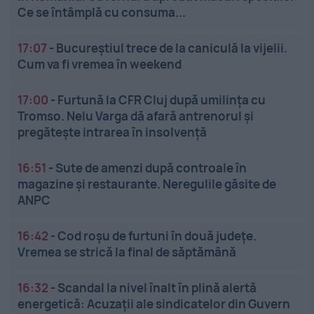
Ce se întâmplă cu consuma...
17:07
-
Bucureștiul trece de la caniculă la vijelii.
Cum va fi vremea în weekend
17:00
-
Furtună la CFR Cluj după umilința cu
Tromso. Nelu Varga dă afară antrenorul și
pregătește intrarea în insolvență
16:51
-
Sute de amenzi după controale în
magazine și restaurante. Neregulile găsite de
ANPC
16:42
-
Cod roșu de furtuni în două județe.
Vremea se strică la final de săptămână
16:32
-
Scandal la nivel înalt în plină alertă
energetică: Acuzații ale sindicatelor din Guvern