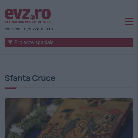
Știri
naționale
coordonare@evzgroup.ro
și
▼ Proiecte speciale
internaționale
|
România
Sfanta Cruce
-
Evenimentul
Zilei