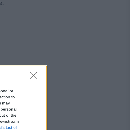
e.
sonal or
ection to
ou may
 personal
out of the
 downstream
B’s List of