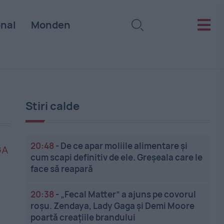
onal
Monden
Stiri calde
20:48
-
De ce apar moliile alimentare și
cum scapi definitiv de ele. Greșeala care le
face să reapară
20:38
-
„Fecal Matter” a ajuns pe covorul
roșu. Zendaya, Lady Gaga și Demi Moore
poartă creațiile brandului