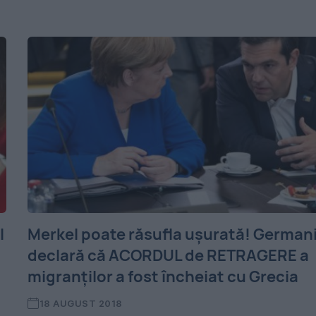
l
Merkel poate răsufla uşurată! German
declară că ACORDUL de RETRAGERE a
migranților a fost încheiat cu Grecia
18 AUGUST 2018