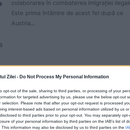
e
colaborarea în combaterea imigrației ilegal
Este prima întâlnire de acest fel după ce
Austria...
că
l Zilei -
Do Not Process My Personal Information
to opt-out of the sale, sharing to third parties, or processing of your per
formation for targeted advertising by us, please use the below opt-out s
r selection. Please note that after your opt-out request is processed y
eing interest-based ads based on personal information utilized by us or
disclosed to third parties prior to your opt-out. You may separately opt-
losure of your personal information by third parties on the IAB’s list of
. This information may also be disclosed by us to third parties on the
IA