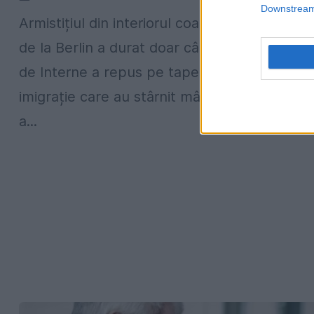
Downstream 
Armistițiul din interiorul coaliției de guvernar
de la Berlin a durat doar câteva zile. Ministru
de Interne a repus pe tapet măsurile anti-
imigrație care au stârnit mânia cancelarei și
a...