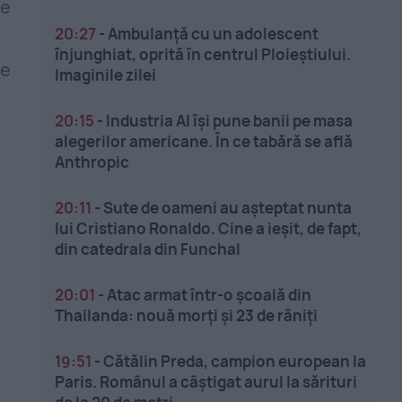
le
20:27
-
Ambulanță cu un adolescent
înjunghiat, oprită în centrul Ploieștiului.
re
Imaginile zilei
20:15
-
Industria AI își pune banii pe masa
alegerilor americane. În ce tabără se află
Anthropic
20:11
-
Sute de oameni au așteptat nunta
lui Cristiano Ronaldo. Cine a ieșit, de fapt,
din catedrala din Funchal
20:01
-
Atac armat într-o școală din
Thailanda: nouă morți și 23 de răniți
19:51
-
Cătălin Preda, campion european la
Paris. Românul a câștigat aurul la sărituri