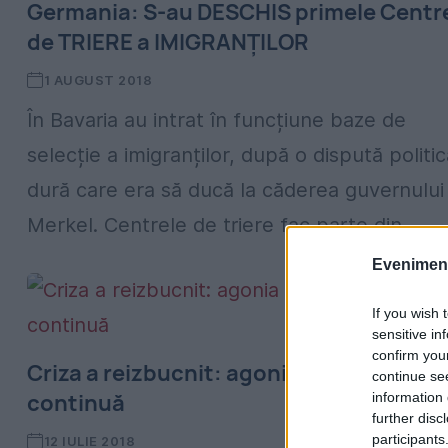
Germania: S-au DESCHIS primele Centr
de TRIERE a IMIGRANȚILOR
1 AUGUST 2018
În Bavaria au intrat în funcțiune baze de
selecție a imigranților, după o dispută politi
dură care era să ducă la căderea guvernului
Merkel. Centrele de triere fac parte din...
Evenimentu
If you wish 
sensitive in
confirm you
Criza a reizbucnit: agonia lui Merkel
continue se
continuă
information 
further disc
participants
12 IULIE 2018