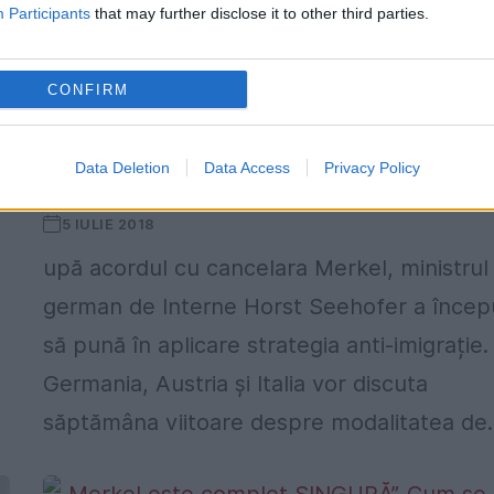
Participants
that may further disclose it to other third parties.
e
l
CONFIRM
ULUITOR: Germania lui Merkel, în
fruntea LUPTEI ANTI-IMIGRAȚIE din
Data Deletion
Data Access
Privacy Policy
Europa
5 IULIE 2018
upă acordul cu cancelara Merkel, ministrul
german de Interne Horst Seehofer a încep
să pună în aplicare strategia anti-imigrație.
Germania, Austria și Italia vor discuta
săptămâna viitoare despre modalitatea de..