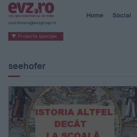
Știri
Home
Social
naționale
coordonare@evzgroup.ro
și
▼ Proiecte speciale
internaționale
|
România
seehofer
-
Evenimentul
Zilei