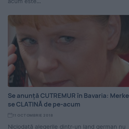
acum este...
Se anunță CUTREMUR în Bavaria: Merke
se CLATINĂ de pe-acum
11 OCTOMBRIE 2018
Niciodată alegerile dintr-un land german nu