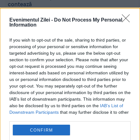
contează
21:23
-
Un nou proiect dubios al Nataliei Morari.
Evenimentul Zilei -
Do Not Process My Personal
Information
O echipă pro-rusă vrea să înveţe jurnaliştii „să
gândească critic”
If you wish to opt-out of the sale, sharing to third parties, or
processing of your personal or sensitive information for
21:14
-
Adrian Câciu acuză PNL și USR de
targeted advertising by us, please use the below opt-out
bipolarism politic după contestația depusă la
section to confirm your selection. Please note that after your
CCR
opt-out request is processed you may continue seeing
interest-based ads based on personal information utilized by
us or personal information disclosed to third parties prior to
21:03
-
Credeai că birocrația e doar un mit.
your opt-out. You may separately opt-out of the further
Funcționarii europeni spun că este colegul lor
disclosure of your personal information by third parties on the
de birou
IAB’s list of downstream participants. This information may
also be disclosed by us to third parties on the
IAB’s List of
Downstream Participants
that may further disclose it to other
third parties.
CONFIRM