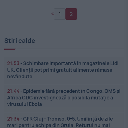
«
1
2
Stiri calde
21:53
-
Schimbare importantă în magazinele Lidl
UK. Clienții pot primi gratuit alimente rămase
nevândute
21:44
-
Epidemie fără precedent în Congo. OMS și
Africa CDC investighează o posibilă mutație a
virusului Ebola
21:34
-
CFR Cluj - Tromso, 0-5. Umilință de zile
mari pentru echipa din Gruia. Returul nu mai