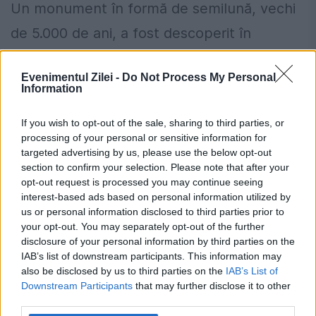
Un monument în formă de semilună, vechi
de 5.000 de ani, a fost descoperit în
apropierea oraşului Safed din nordul
Evenimentul Zilei -
Do Not Process My Personal
Israelului, potrivit site-ului LiveScience.
Information
Monumentul de piatră a fost descoperit...
If you wish to opt-out of the sale, sharing to third parties, or
processing of your personal or sensitive information for
targeted advertising by us, please use the below opt-out
section to confirm your selection. Please note that after your
opt-out request is processed you may continue seeing
interest-based ads based on personal information utilized by
Stiri calde
us or personal information disclosed to third parties prior to
your opt-out. You may separately opt-out of the further
disclosure of your personal information by third parties on the
IAB’s list of downstream participants. This information may
22:07
-
Peripețiile lui Miruță în vacanța cu
also be disclosed by us to third parties on the
IAB’s List of
părinții, în Turcia. Episodul stânjenitor
Downstream Participants
that may further disclose it to other
third parties.