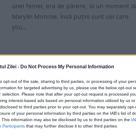
unei femei, era de părere, la un moment d
Marylin Monroe. Însă puțini sunt cei care
știu...
l Zilei -
Do Not Process My Personal Information
to opt-out of the sale, sharing to third parties, or processing of your per
formation for targeted advertising by us, please use the below opt-out s
r selection. Please note that after your opt-out request is processed y
eing interest-based ads based on personal information utilized by us or
disclosed to third parties prior to your opt-out. You may separately opt-
losure of your personal information by third parties on the IAB’s list of
. This information may also be disclosed by us to third parties on the
IA
Participants
that may further disclose it to other third parties.
Klaus IOHANNIS s-a întâlnit cu SPORTIV