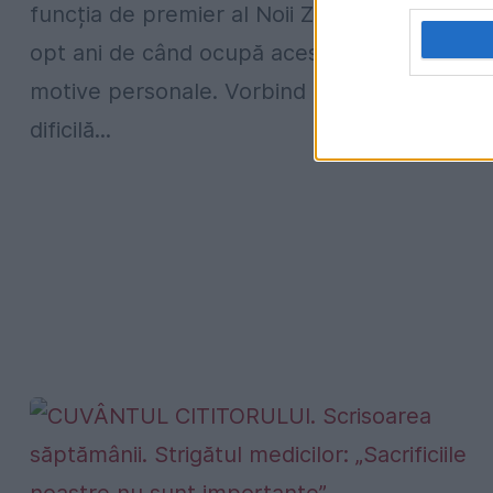
funcția de premier al Noii Zeelande, după
opt ani de când ocupă acest post, din
motive personale. Vorbind despre „cea mai
dificilă...