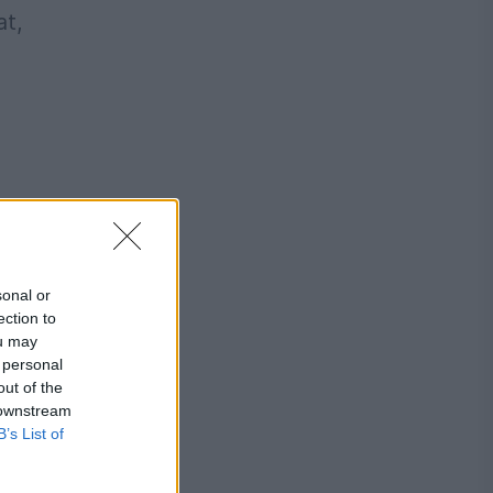
at,
sonal or
ection to
ou may
 personal
out of the
 downstream
B’s List of
II