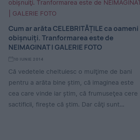
Cum ar arăta CELEBRITĂŢILE ca oameni
obişnuiţi. Tranformarea este de
NEIMAGINAT | GALERIE FOTO
10 IUNIE 2014
Că vedetele cheltuiesc o mulţime de bani
pentru a arăta bine ştim, că imaginea este
cea care vinde iar ştim, că frumuseţea cere
sactificii, fireşte că ştim. Dar câţi sunt...