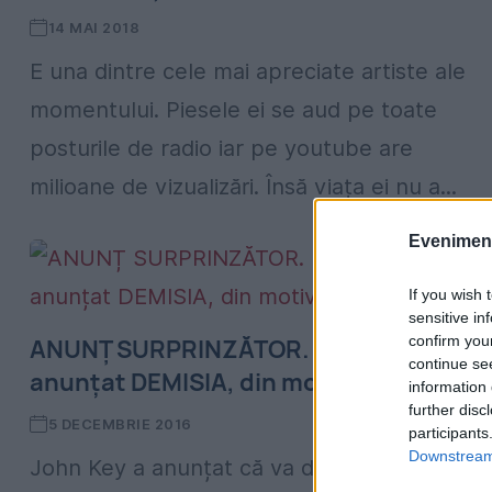
14 MAI 2018
E una dintre cele mai apreciate artiste ale
momentului. Piesele ei se aud pe toate
posturile de radio iar pe youtube are
milioane de vizualizări. Însă viața ei nu a...
Evenimentu
If you wish 
sensitive in
confirm you
ANUNȚ SURPRINZĂTOR. Premierul și-a
continue se
anunțat DEMISIA, din motive familiale
information 
further disc
5 DECEMBRIE 2016
participants
Downstream 
John Key a anunțat că va demisiona din