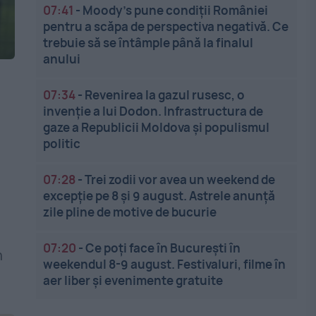
07:41
-
Moody’s pune condiții României
pentru a scăpa de perspectiva negativă. Ce
trebuie să se întâmple până la finalul
anului
07:34
-
Revenirea la gazul rusesc, o
invenție a lui Dodon. Infrastructura de
gaze a Republicii Moldova și populismul
politic
07:28
-
Trei zodii vor avea un weekend de
excepție pe 8 și 9 august. Astrele anunță
zile pline de motive de bucurie
07:20
-
Ce poți face în București în
n
weekendul 8-9 august. Festivaluri, filme în
aer liber și evenimente gratuite