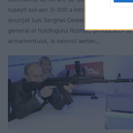
rusești sol-aer S-300 a intrat în vigoare, a
anunțat luni Serghei Cemezov, directorul
general al holdingului Rostec, producător al
armamentului, la salonul aerian...