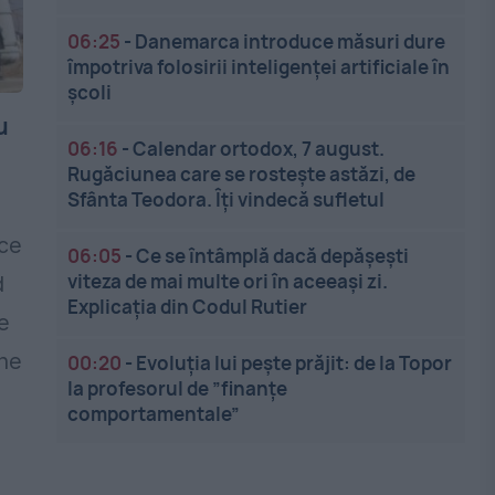
06:25
-
Danemarca introduce măsuri dure
împotriva folosirii inteligenței artificiale în
școli
u
06:16
-
Calendar ortodox, 7 august.
Rugăciunea care se rostește astăzi, de
Sfânta Teodora. Îți vindecă sufletul
ace
06:05
-
Ce se întâmplă dacă depășești
viteza de mai multe ori în aceeași zi.
d
Explicația din Codul Rutier
e
rne
00:20
-
Evoluția lui pește prăjit: de la Topor
la profesorul de ”finanțe
comportamentale”