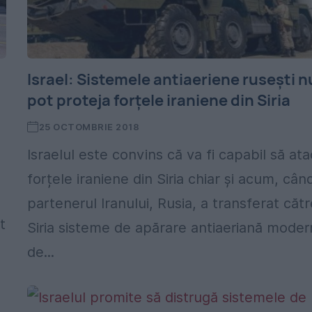
Israel: Sistemele antiaeriene rusești n
pot proteja forțele iraniene din Siria
25 OCTOMBRIE 2018
Israelul este convins că va fi capabil să at
forțele iraniene din Siria chiar și acum, cân
partenerul Iranului, Rusia, a transferat cătr
t
Siria sisteme de apărare antiaeriană mode
de...