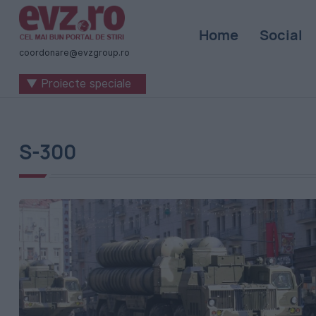
Știri
Home
Social
naționale
coordonare@evzgroup.ro
și
▼ Proiecte speciale
internaționale
|
România
S-300
-
Evenimentul
Zilei