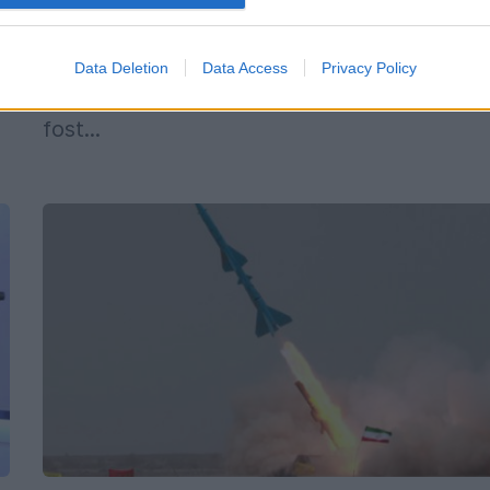
primească la vila sa de lângă Moscovei pe
premierul israelian Benyamin Netanyahu,
Data Deletion
Data Access
Privacy Policy
trupele ruse de la baza siriană din Latakia 
fost...