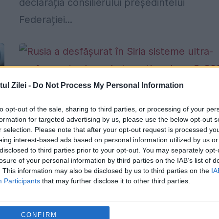
declarația consilierului președintelui
Federației...
l Zilei -
Do Not Process My Personal Information
to opt-out of the sale, sharing to third parties, or processing of your per
formation for targeted advertising by us, please use the below opt-out s
Rusia a desfășurat în Siria sisteme ultr
r selection. Please note that after your opt-out request is processed y
performante de rachete anti-aeriene S
eing interest-based ads based on personal information utilized by us or
disclosed to third parties prior to your opt-out. You may separately opt-
300. Pe cine ȚINTESC ele, de vreme ce
losure of your personal information by third parties on the IAB’s list of
ISIS nu are forță aeriană?
. This information may also be disclosed by us to third parties on the
IA
Participants
that may further disclose it to other third parties.
21 SEPTEMBRIE 2015
Cu două zile înainte ca Vladimir Putin să-l
CONFIRM