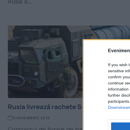
Rusia a...
Evenimentu
If you wish 
sensitive in
confirm you
continue se
information 
further disc
participants
Rusia livrează rachete S-300 Iranului
Downstream 
9 NOIEMBRIE 2015
Contractul de livrare de baterii de rachete